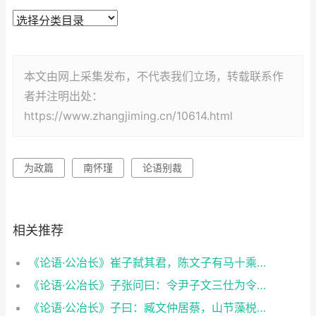
本文由网上采集发布，不代表我们立场，转载联系作
者并注明出处：
https://www.zhangjiming.cn/10614.html
为政篇
南怀瑾
论语别裁
相关推荐
《论语·公冶长》崔子弑其君，陈文子有马十乘，弃而违之。至于他邦，则曰：犹吾大夫崔子也。违之。之一邦。又曰：犹吾大夫崔子也。违之。何如？子曰：清矣。曰：仁矣乎？曰：未知，焉得仁？
《论语·公冶长》子张问曰：令尹子文三仕为令尹，无喜色。三已之，无愠色。旧令尹之政，必以告新令尹。何如？子曰：忠矣。曰：仁矣乎？曰：未知，焉得仁？
《论语·公冶长》子曰：臧文仲居蔡，山节藻棁，何如其知也？