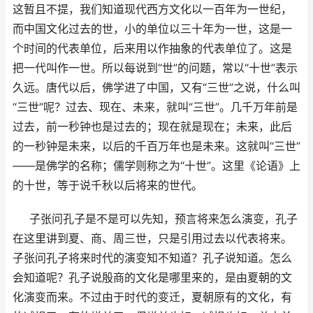
这暂且不提，我们知道现代西方文化以一百年为一世纪，
而中国文化过去的世，小的单位以三十年为一世，这是一
个时间的代表单位，后来用以作抽象的代表单位了。这是
把一代叫作一世。所以每说到“
世
”的问题，常以“
十世
”表示
久远。唐代以后，佛学进了中国，又有“
三世
”之说，什么叫
“
三世
”呢？过去、现在、未来，就叫“
三世
”。几千万年前是
过去，前一秒钟也是过去的；现在就是现在；未来，此后
的一秒钟是未来，以后的千百万年也是未来。这就叫“
三世
”
——是佛学的名称；儒学则称之为“
十世
”。这里《论语》上
的十世，等于说千秋以后将来的世代。
子张问孔子是不是可以先知，预言将来怎么演变，孔子
在这里讲到夏、商、周三世，只是引用过去以代表将来。
子张问孔子将来时代的演变知不知道？孔子说知道。怎么
会知道呢？孔子说殷商的文化是哪里来的，是由夏朝的文
化演变而来。不过由于时代的变迁，夏朝原有的文化，有