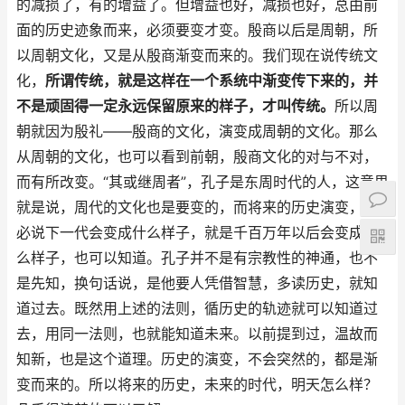
的减损了，有的增益了。但增益也好，减损也好，总由前
面的历史迹象而来，必须要变才变。殷商以后是周朝，所
以周朝文化，又是从殷商渐变而来的。我们现在说传统文
化，
所谓传统，就是这样在一个系统中渐变传下来的，并
不是顽固得一定永远保留原来的样子，才叫传统。
所以周
朝就因为殷礼——殷商的文化，演变成周朝的文化。那么
从周朝的文化，也可以看到前朝，殷商文化的对与不对，
而有所改变。“
其或继周者
”，孔子是东周时代的人，这意思
就是说，周代的文化也是要变的，而将来的历史演变，不
必说下一代会变成什么样子，就是千百万年以后会变成什
么样子，也可以知道。孔子并不是有宗教性的神通，也不
是先知，换句话说，是他要人凭借智慧，多读历史，就知
道过去。既然用上述的法则，循历史的轨迹就可以知道过
去，用同一法则，也就能知道未来。以前提到过，温故而
知新，也是这个道理。历史的演变，不会突然的，都是渐
变而来的。所以将来的历史，未来的时代，明天怎么样？