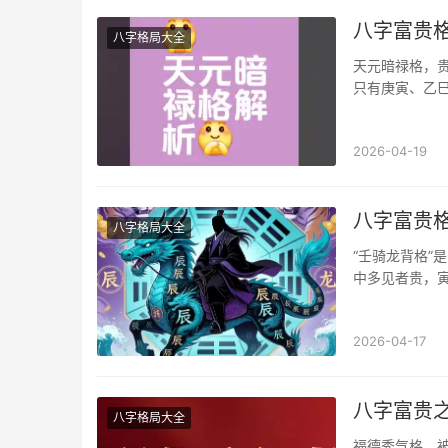
八字富贵格
八字格局大全
天元暗禄格，贵
只有庚寅、乙
2026-04-19
八字富贵
八字格局大全
“壬骑龙背格”
中多见者贵，
进来，那就属
2026-04-17
八字富贵
八字格局大全
福德秀气格，