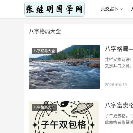
六爻占卜
八字格局大全
八字格局
八字格局大全
井栏叉格诗诀
叉是井口之意
之不尽；申金
2026-04-19
八字富贵
八字格局大全
子午双包格，“
此命格者象征