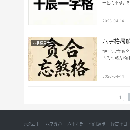
一色而不杂，
2026-04-14
八字格局解
八字格局大全
“贪合忘煞”顾
因为七煞为凶
2026-04-14
1
六爻占卜
八字算命
六十四卦
奇门遁甲
择吉择日