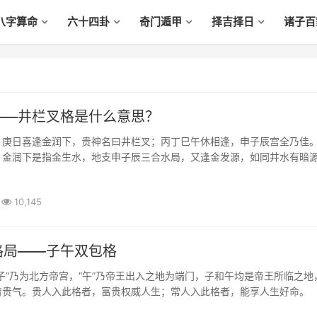
八字算命
六十四卦
奇门遁甲
择吉择日
诸子百
——井栏叉格是什么意思？
：庚日喜逢金润下，贵神名曰井栏叉；丙丁巳午休相逢，申子辰宫全乃佳
，金润下是指金生水，地支申子辰三合水局，又逢金发源，如同井水有暗
遇午火，用之不竭。井中有水，可以济人，故为贵。
10,145
格局——子午双包格
子”乃为北方帝宫，“午”乃帝王出入之地为端门，子和午均是帝王所临之地
着贵气。贵人入此格者，富贵权威人生；常人入此格者，能享人生好命。