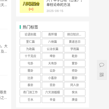
单柱论命的方法
表天地
2025-06-15
热门标签
论语别裁
南怀瑾
择日知识大全
里仁篇
八佾篇
黄道吉日
验。大
为政篇
公冶长篇
学而篇
，及不
十干克应
坤卦
乾卦
之不吉
屯卦
大有卦
蒙卦
需卦
讼卦
师卦
比卦
小畜卦
履卦
泰卦
否卦
同人卦
尊贵
奇门测工作
六爻测婚姻
癸水
断之
壬水
辛金
庚金