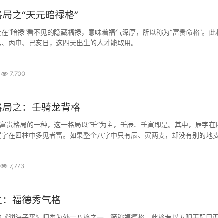
局之“天元暗禄格”
在“暗禄”看不见的隐藏福禄，意味着福气深厚，所以称为“富贵命格”。此
巳、丙申、己亥日，这四天出生的人才能取用。
7,700
格局之：壬骑龙背格
是富贵格局的一种，这一格局以“壬”为主，壬辰、壬寅即是。其中，辰字在
寅字在四柱中多见者富。如果整个八字中只有辰、寅两支，却没有别的地
于富贵双全之命了。
7,773
之：福德秀气格
被《渊海子平》归类为外十八格之一，简称福德格。此格专以五阴干配巳