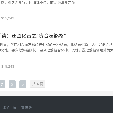
所以，称之为贵气，因清纯不杂，故此为清贵之命
5,243
读：逢凶化吉之“贪合忘煞格”
名思义，贪恋相合而忘却凶神七煞的一种格局，此格局也算是人生好命之格
神恶煞，要么七煞被制伏，要么七煞被合化掉，也就是说七煞被驯服才为
5,243
共 4 页
2
3
>
诸子百家
雷诺曼