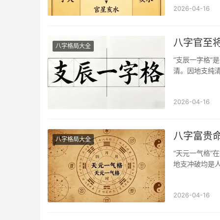
2026-04-16
八字官至将
八字格局大全
“支辰一字格”
清。因地支纯
2026-04-16
八字富贵命
八字格局大全
“天元一气格”
地支冲破均是
乃富贵双全，
2026-04-16