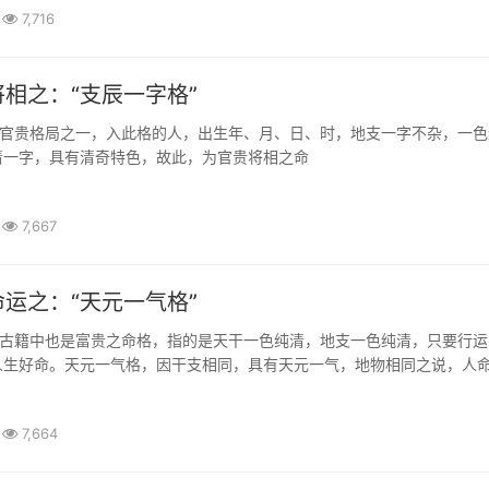
7,716
相之：“支辰一字格”
是官贵格局之一，入此格的人，出生年、月、日、时，地支一字不杂，一色
清一字，具有清奇特色，故此，为官贵将相之命
7,667
运之：“天元一气格”
在古籍中也是富贵之命格，指的是天干一色纯清，地支一色纯清，只要行运
人生好命。天元一气格，因干支相同，具有天元一气，地物相同之说，人
甚至位列三公。
7,664