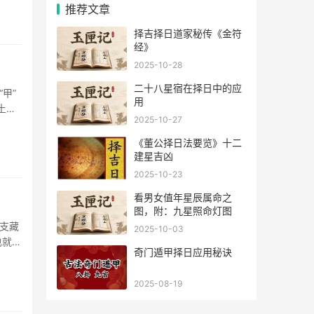
推荐文章
择吉择日道家秘传《金符
经》
2025-10-28
二十八星宿在择日中的应
甲”
用
土克
2025-10-27
格局。
吉。
《董公择日法要览》十二
建星吉凶
2025-10-23
看男女值年星辰属命之
图，附：九星照命灯图
支藏
2025-10-03
也就是
奇门遁甲择日应用秘诀
的只有
2025-08-19