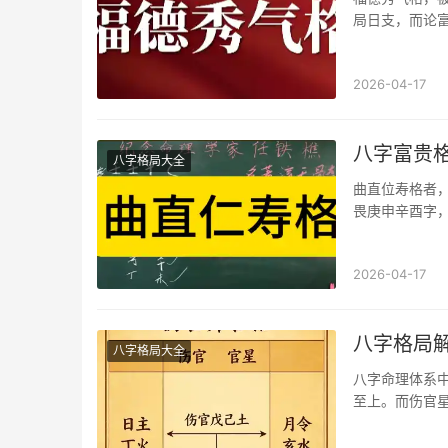
局日支，而论
五行之精华，
2026-04-17
八字富贵
八字格局大全
曲直位寿格者
畏庚申辛酉字
畏壬癸生木类
2026-04-17
八字格局
八字格局大全
八字命理体系中
至上。而伤官
象。因此，就