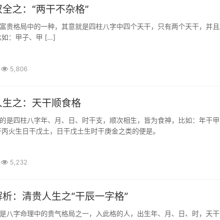
全之：“两干不杂格”
是富贵格局中的一种，其意就是四柱八字中四个天干，只有两个天干，并且
如：甲子、甲 […]
5,806
人生之：天干顺食格
指的是四柱八字年、月、日、时干支，顺次相生，皆为食神，比如：年干甲
干丙火生日干戊土，日干戊土生时干庚金之类的便是。
5,232
析：清贵人生之“干辰一字格”
也是八字命理中的贵气格局之一，入此格的人，出生年、月、日、时，天干