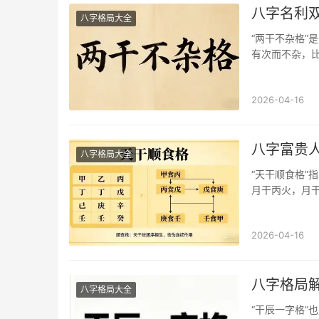
八字名利双
八字格局大全
“两干不杂格”
有次而不杂，比
2026-04-16
八字富贵
八字格局大全
“天干顺食格”
月干丙火，月
2026-04-16
八字格局解
八字格局大全
“干辰一字格”