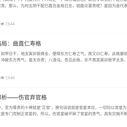
富贵。那么，为何五阴干配巳酉丑金局日支，就能论富贵呢？是因为金代
五阴干临之，随局变象而成秀气，可以构成富贵格局特征气象。
7,544
格局：曲直仁寿格
，如甲日干，地支寅卯辰俱全，便得东方仁寿之气，故又曰仁寿。此格屡
，冲破东方秀气，虽夭亦贵；八清沌。吾见此格，亦不畏其寅卯辰字太多
，只怕申酉庚辛破格也。只要寅卯辰三字全，方作此格。若有申酉一字破
7,540
解析——伤官弃官格
，至为尊贵的十神就是“正官”，换句话说就是官星本位，一切均以官星为
星是专门克制正官星的，所以，伤官星破坏掉了官星的贵气，具有灾祸不
有了伤官见官为祸百端之说。