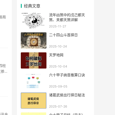
经典文章
流年凶煞中的戊己都天
格局
煞、夹都天煞详解
2025-11-27
二十四山斗首择日
2025-10-24
天罗地网
四柱
2025-10-04
支掺杂
六十甲子纳音推算口诀
2025-09-05
诸葛武侯出行择日秘法
2025-07-26
酉丑金
六十甲子日柱（日主），