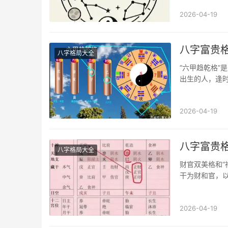
2026-04-19
八字富贵
八字格局大全
“六甲趋乾格”
出生的人，逢时
亥水，所以忌
也不可遇见寅
2026-04-19
八字富贵
八字格局大全
财官双美格和“
干为财和官，
说财官双美格
壬午、癸巳两
2026-04-19