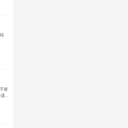
纯
不被
命逢此