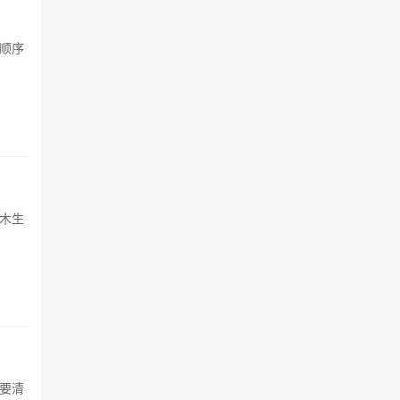
顺序
木生
要清