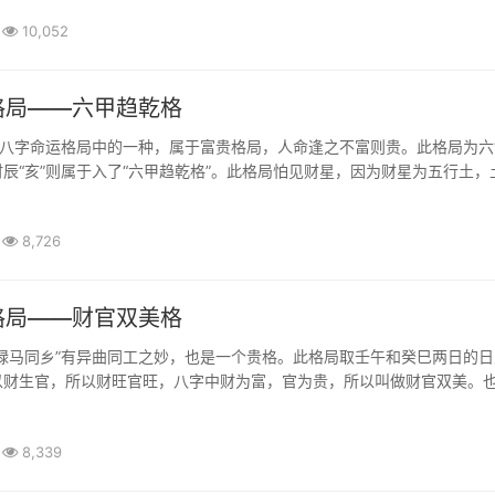
10,052
格局——六甲趋乾格
是八字命运格局中的一种，属于富贵格局，人命逢之不富则贵。此格局为六“
辰“亥”则属于入了“六甲趋乾格”。此格局怕见财星，因为财星为五行土，
怕财星。也忌怕地支巳火，因为巳火冲亥水，所以，遇见巳火也不能入此
木，因为寅木合亥水，合绊亥水也不吉。行运遇见财星、巳火、寅木也不
8,726
格局——财官双美格
禄马同乡”有异曲同工之妙，也是一个贵格。此格局取壬午和癸巳两日的日
以财生官，所以财旺官旺，八字中财为富，官为贵，所以叫做财官双美。
是以日柱中含有正官、正财者，财官纯清即是。在六十甲子日中财官纯清
日属于财官双清。
8,339