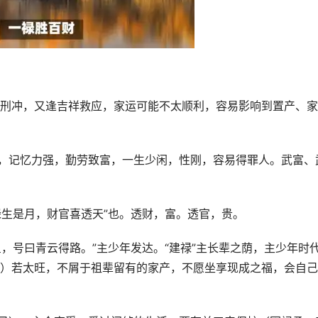
刑冲，又逢吉祥救应，家运可能不太顺利，容易影响到置产、家
心，记忆力强，勤劳致富，一生少闲，性刚，容易得罪人。武富、
禄生是月，财官喜透天”也。透财，富。透官，贵。
星，号曰青云得路。”主少年发达。“建禄”主长辈之荫，主少年时
）若太旺，不屑于祖辈留有的家产，不愿坐享现成之福，会自己