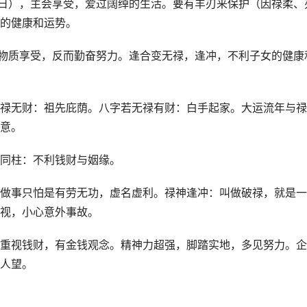
四日），主会享受，爱过阔绰的生活。要有羊刃来保护（因禄柔、
的健康和运势。
求物质享受，反而勤奋努力。逢合变无禄，逢冲，不利子女的健康
禄无财：祖先庇荫。八字若无禄有财：白手起家。大运流年与禄
意。
同柱：不利钱财与姻缘。
做事只怕是有劳无功，虚名虚利。禄神逢冲：叫做破禄，就是一
视，小心意外事故。
重视钱财，有金钱观念。精神力超强，脚踏实地，多见努力。企
人望。