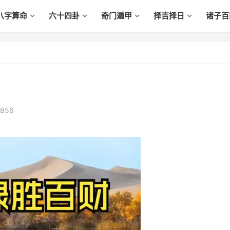
八字算命
六十四卦
奇门遁甲
择吉择日
诸子百
,856