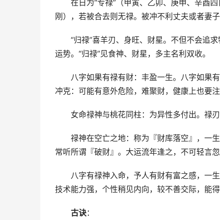
在日为“专禄”（甲寅、乙卯、庚申、辛酉
刚），若被合去则无禄。被冲不利丈夫或者妻子
“归禄”喜羊刃、身旺、财星。不但不会追
运势。“归禄”见食神、财星，多主名利双收。
八字如果有禄有财：丰盈一生。八字如果有
冲克：可能有意外危险，难聚财，健康上也要注
女命禄神与桃花同柱：为异性多付出。禄刃
禄神在空亡之地：称为『财库落空』，一生
常听所谓『破财』。大运流年逢之，不可轻言忽
八字有禄神入命，予人有财有富之感，一生
技术能力强，个性稍见内向，较不善交际，能得
古诀
：