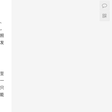
、
，
照
发
至
一
只
能