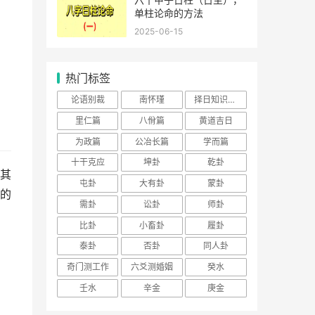
单柱论命的方法
2025-06-15
热门标签
论语别裁
南怀瑾
择日知识大全
里仁篇
八佾篇
黄道吉日
为政篇
公冶长篇
学而篇
十干克应
坤卦
乾卦
其
屯卦
大有卦
蒙卦
的
需卦
讼卦
师卦
比卦
小畜卦
履卦
泰卦
否卦
同人卦
奇门测工作
六爻测婚姻
癸水
壬水
辛金
庚金