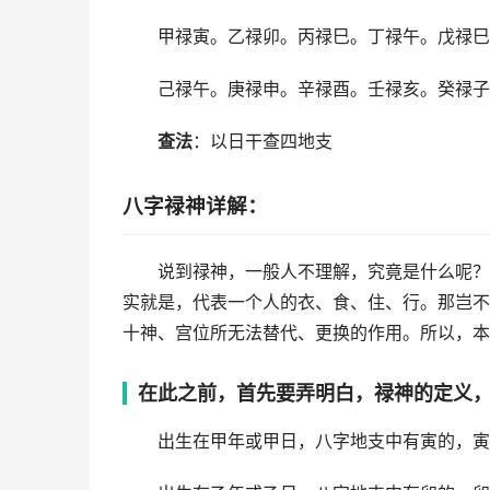
甲禄寅。乙禄卯。丙禄巳。丁禄午。戊禄巳
己禄午。庚禄申。辛禄酉。壬禄亥。癸禄子
查法
：以日干查四地支
八字禄神详解：
说到禄神，一般人不理解，究竟是什么呢？
实就是，代表一个人的衣、食、住、行。那岂不
十神、宫位所无法替代、更换的作用。所以，本
在此之前，首先要弄明白，禄神的定义
出生在甲年或甲日，八字地支中有寅的，寅