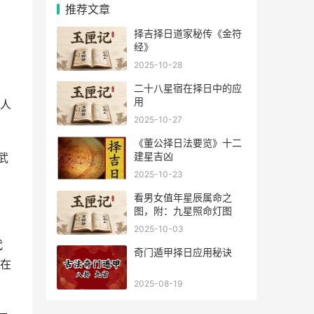
推荐文章
择吉择日道家秘传《金符
经》
2025-10-28
二十八星宿在择日中的应
用
人
2025-10-27
《董公择日法要览》十二
建星吉凶
武
2025-10-23
看男女值年星辰属命之
图，附：九星照命灯图
2025-10-03
代
奇门遁甲择日应用秘诀
在
2025-08-19