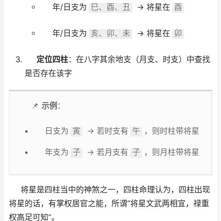
年/日支为
→ 将星在
巳、酉、丑
酉
年/日支为
→ 将星在
亥、卯、未
卯
定位四柱
：在八字其余地支（月支、时支）中查找
是否存在该字
📌
示例
：
日支为
→ 若时支有
，则时柱带将星
寅
午
年支为
→ 若月支有
，则月柱带将星
子
子
将星是四柱当中的神煞之一，四柱命理认为，四柱出现
将星的话，有掌权居官之能，所谓“将星文武两相宜，禄重
权高足可知”。