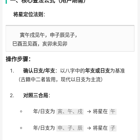
一、
核心查法公式（用户刚需）
将星定位法则
：
寅午戌见午，申子辰见子，
巳酉丑见酉，亥卯未见卯
操作步骤：
确认日支/年支
：以八字中的
年支或日支
为基准
（古籍中二者皆用，现代以日支为主流）
对照三合局
：
年/日支为
→ 将星在
寅、午、戌
午
年/日支为
→ 将星在
申、子、辰
子