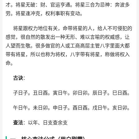
才。将星无破：财、官运亨通。将星三合为忌神：奔波多
劳。将星逢冲克，权利事职有变动。
将星跟权力地位有关，命带将星的人，给人不可侵犯的
感觉，很自然的散发出一种无形、难以言喻的权威感，让
人望而生敬。很多做官的人或工商高层主管八字里面大都
带有将星，所以也称为将权，八字带有将星，称做将权入
命。
古诀
：
子日子。丑日酉。寅日午。卯日卯。辰日子。巳日酉。
午日午。未日卯。申日子。酉日酉。戌日午。亥日卯。
查法
：以年、日支查余支