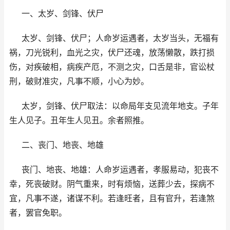
一、太岁、剑锋、伏尸
太岁、剑锋、伏尸；人命岁运遇者，太岁当头，无福有
祸，刀光锐利，血光之灾，伏尸还魂，放荡懒散，跌打损
伤，对疾破相，病疾产厄，不测之灾，口舌是非，官讼杖
刑，破财准灾，凡事不顺，小心为妙。
太岁，剑锋、伏尸取法：以命局年支见流年地支。子年
生人见子。丑年生人见丑。余者照推。
二、丧门、地丧、地雄
丧门、地丧、地雄：人命岁运遇者，孝服易动，犯丧不
幸，死丧破财。阴气重来，时有烦恼，送葬少去，探病不
宜，凡事不遂，诸谋不利。若逢旺者，且有官升，若逢煞
者，罢官免职。