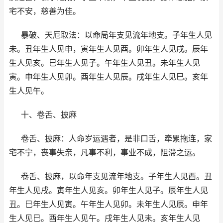
宅不安，慈善为佳。
暴破、天厄取法：以命局年支见流年地支。子年生人见
未。丑年生人见申，寅年生人见酉。卯年生人见戌。辰年
生人见亥。巳年生人见子。午年生人见丑。未年生人见
寅。申年生人见卯。酉年生人见辰。戌年生人见巳。亥年
生人见午。
十、卷舌、披麻
卷舌、披麻：人命岁运遇者，是非口舌，牵累拖连，家
宅不宁，丧事失亲，凡事不利，事业不成，阻滞之运。
卷舌、披麻，以命年支见流年地支。子年生人见酉。丑
年生人见戌。寅年生人见亥。卯年生人见子。辰年生人见
丑。巳年生人见寅。午年生人见卯。未年生人见辰。申年
生人见巳。酉年生人见午。戌年生人见未。亥年生人见