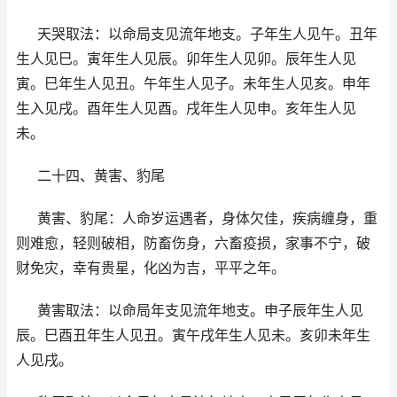
天哭取法：以命局支见流年地支。子年生人见午。丑年
生人见巳。寅年生人见辰。卯年生人见卯。辰年生人见
寅。巳年生人见丑。午年生人见子。未年生人见亥。申年
生入见戌。酉年生人见酉。戌年生人见申。亥年生人见
未。
二十四、黄害、豹尾
黄害、豹尾：人命岁运遇者，身体欠佳，疾病缠身，重
则难愈，轻则破相，防畜伤身，六畜疫损，家事不宁，破
财免灾，幸有贵星，化凶为吉，平平之年。
黄害取法：以命局年支见流年地支。申子辰年生人见
辰。巳酉丑年生人见丑。寅午戌年生人见未。亥卯未年生
人见戌。