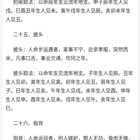
豹尾取法：以命局年支见流年地支。申子辰年生人见
戌。巳酉丑年生人见未。寅午戌年生人见辰。亥卯未年生
人见丑。
二十五、披头
披头：人命岁运遇者，家事不宁，近亲孝服，突然而
米，凡事口舌，事业欠通，坎坷之年。
披头取法：以命年支见流年地支。子年生人见辰。丑年
生人见卯。寅年生人见寅。卯年生人见丑。辰年生人见
子。巳年生人见亥。午年生人见戌。未年生人见酉。申年
生人见申。酉年生人见未。戌年生人见午。亥年生人见
巳。
二十六、指背
指背：人命运迎者，招人嫉妒，帮人无功，骨肉无情，