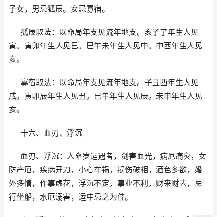
子女，男忌狐辰。女忌寡宿。
孤辰取法：以命局年支见流年地支。亥子了年生人见
寅。寅卯年生人见巳。巳午未年生人见申。申酉年生人见
亥。
寡宿取法：以命局年支见流年地支。子丑酉年生人见
戌。寅卯辰年生人见丑。巳午年生人见辰。未申年生人见
亥。
十六、血刃、浮沉
血刃、浮沉：人命岁运遇者，剑害血光，病厄痛灾，女
防产厄，疾病开刀，小心车祸，损伤破相，酒色多欲，婚
外多情，作事虚花，浮沉不定，事业不利，财来财去，忌
行坐船，水厄溺害，运中忌之为佳。