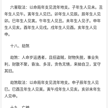
六害取法：以命局年支见流年地支。子年生人见未。丑
年生人见午。寅年生人见巳。卯年生人见辰。辰年生人见
卯。巳年生人见寅。午年生人见丑。未年生人见子。申年
生人见亥。酉年生人见戌。戌年生人见酉。亥年生人见
申。
十八、劫煞
劫煞：人命岁运遇者，且招盗贼，财物失脱，事业失
利，财散不聚，昏浊、多淫，贪色无情，来拗自卫，宜守
其旧。
劫煞取法：以命局年支见流年地支。申子辰年生人见
巳。巳酉丑年生人见寅。寅午戌年生人见亥。亥卯未年生
人见申。
十九、亡神