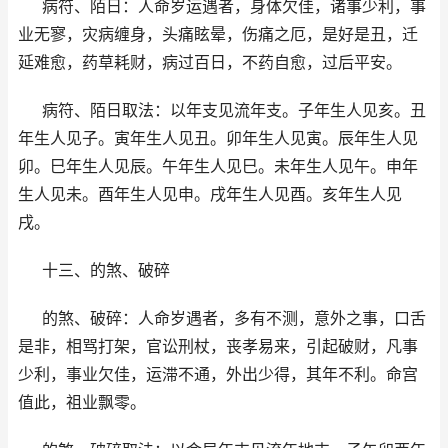
病符、陌日：人命岁运遇者，身体欠佳，诸事少利，事
业无寥，灾病缠身，头痛眩晕，伤痛之厄，是好是丑，迁
延难愈，药草耗财，病过百日，不药自愈，过后平安。
病符、陌日取法：以年支见流年支。子年生人见亥。丑
年生人见子。寅年生人见丑。卯年生人见寅。辰年生人见
卯。巳年生人见辰。午年生人见巳。未年生人见午。申年
生人见未。酉年生人见申。戌年生人见酉。亥年生人见
戌。
十三、的煞、破碎
的煞、破碎：人命岁遇者，多有不测，意外之事，口舌
是非，相骂打架，官讼刑杖，丧孝易来，引起破财，凡事
少利，事业欠佳，运滞不通，外出少得，其年不利。命宫
值此，祖业飘零。