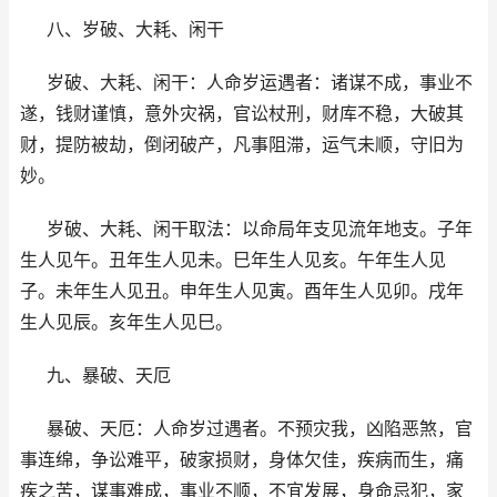
八、岁破、大耗、闲干
岁破、大耗、闲干：人命岁运遇者：诸谋不成，事业不
遂，钱财谨慎，意外灾祸，官讼杖刑，财库不稳，大破其
财，提防被劫，倒闭破产，凡事阻滞，运气未顺，守旧为
妙。
岁破、大耗、闲干取法：以命局年支见流年地支。子年
生人见午。丑年生人见未。巳年生人见亥。午年生人见
子。未年生人见丑。申年生人见寅。酉年生人见卯。戌年
生人见辰。亥年生人见巳。
九、暴破、天厄
暴破、天厄：人命岁过遇者。不预灾我，凶陷恶煞，官
事连绵，争讼难平，破家损财，身体欠佳，疾病而生，痛
疾之苦，谋事难成，事业不顺，不宜发展，身命忌犯，家