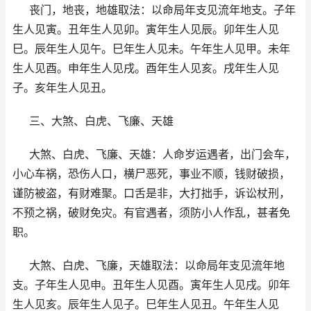
丧门，地丧，地雄取法：以命局年支见流年地支。子年
生人见寅。丑年生人见卯。寅年生人见辰。卯年生人见
巳。辰年生人见午。巳年生人见未。午年生人见甲。未年
生人见酉。申年生人见戌。酉年生人见亥。戌年生人见
子。亥年生人见丑。
三、大煞、白虎、飞廉、天雄
大煞、白虎、飞廉、天雄：人命岁运遇者，出门会车，
小心车祸，恐伤人口，横尸恶死，事业不顺，钱财破损，
谨防被盗，有财难聚。口舌是非，大打拙手，诉讼杖刑，
不预之祸，破财免灾。有官遇者，须防小人作乱，甚者免
职。
大煞、白虎、飞廉，天雄取法：以命局年支见流年地
支。子年生人见申。丑年生人见酉。寅年生人见戌。卯年
生人见亥。辰年生人见子。巳年生人见丑。午年生人见