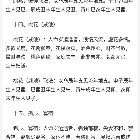
的煞，破碎取法：以命局年支见流年地支。子午卯酉年
生人见巳。辰戌丑未年生人见丑。寅申巳亥年生人见酉。
十四、桃花（咸池）
桃花（咸池）：人命岁运逢者，浪慢风流，虚花多情。
多欲尤度，花街柳巷，花楼落脚，酒色迷心，财不当数，
撒财寻欢，桃色纠纷，家庭失宁，此非吉兆。女命尤忌，
宜守妇道。
桃花（咸池）取法：以命局年支见流年地支。申子辰年
生人见酉。巳酉丑年生人见午。寅午戌年生人见卯。亥卯
未年生人见子。
十五、孤辰、寡宿
狐辰、寡宿：人命岁运遇者，弧独郁寂，尖妻不和，貌
合神，离聚少离名，家运不佳，若遇刑害，易损六亲或伤