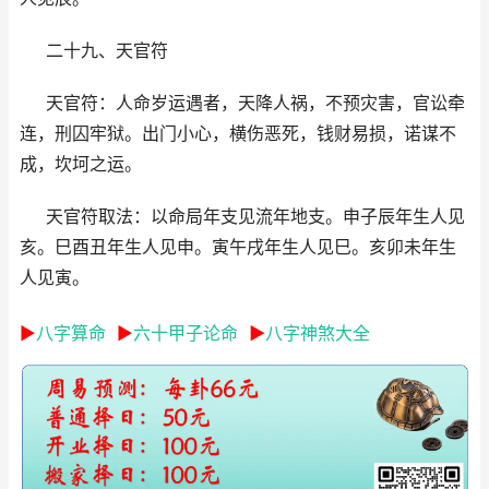
二十九、天官符
天官符：人命岁运遇者，天降人祸，不预灾害，官讼牵
连，刑囚牢狱。出门小心，横伤恶死，钱财易损，诺谋不
成，坎坷之运。
天官符取法：以命局年支见流年地支。申子辰年生人见
亥。巳酉丑年生人见申。寅午戌年生人见巳。亥卯未年生
人见寅。
►
八字算命
►
六十甲子论命
►
八字神煞大全