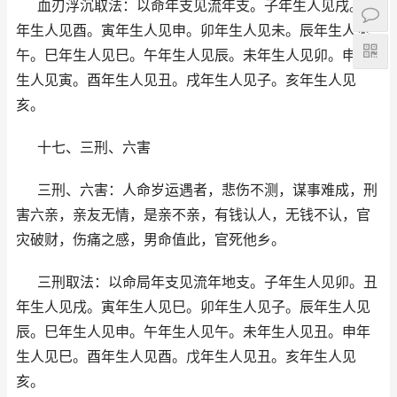
血刃浮沉取法：以命年支见流年支。子年生人见戌。丑
年生人见酉。寅年生人见申。卯年生人见未。辰年生人见
午。巳年生人见巳。午年生人见辰。未年生人见卯。申年
生人见寅。酉年生人见丑。戌年生人见子。亥年生人见
亥。
十七、三刑、六害
三刑、六害：人命岁运遇者，悲伤不测，谋事难成，刑
害六亲，亲友无情，是亲不亲，有钱认人，无钱不认，官
灾破财，伤痛之感，男命值此，官死他乡。
三刑取法：以命局年支见流年地支。子年生人见卯。丑
年生人见戌。寅年生人见巳。卯年生人见子。辰年生人见
辰。巳年生人见申。午年生人见午。未年生人见丑。申年
生人见巳。酉年生人见酉。戊年生人见丑。亥年生人见
亥。