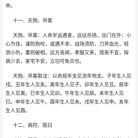
申。
十一、天狗、吊客
天狗、吊客：人命岁运遇者，远征杀扬，出门在外：小
心为佳，谨防狗咬，或遇不幸，战场须防，刀斧血光，轻
测小伤，重则破相，远方丧闻，孝服又来，观丧不宜，探
病少去，家宅不安，立功可免灾也。
天狗、吊客取法：以命局年支见流年地支。子年生人见
戌。丑年生人见亥。寅年生人见子。卯年生人见丑。辰年
生人见寅。巳年生人见卯。午年生人见辰。未年生人见
巳。申年生人见午。酉年生人见未。戌年生人见申。亥年
生人见酉。
十二、病符、陌日