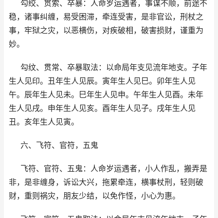
勾绞、贯索、卒暴：人命岁运遇者，事谋不顺，前途不
稳，诸事纠缠，易受困滞，牵连受害，是非官讼，刑杖之
事，牢狱之灾，以恶横伤，对疾破相，破害损财，谨重为
妙。
勾纹、贯常、卒暴取法：以命局年支见流年地支。子年
生人见印。丑年生人见辰。寅年生人见巳。卯年生人见
午。辰年生人见未。巳年生人见申。午年生人见酉。未年
生人见戌。申年生人见亥。酉年生人见子。戌年生人见
丑。亥年生人见寅。
六、飞符、官符，五鬼
飞符、官符、五鬼：人命岁运遇者，小人作乱，搬弄是
非，是非缠身，诉讼大兴，拖累牵连，横事杖刑，轻则破
财，重则祸灾，朋友少结，以免作怪，小心为惠。