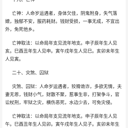
亡神：人命岁运遇者，身体欠佳，阴鬼附身，失气落
媲，独郁不安，服药耗财。钱财受损，一事无成，不宜出
外，免死他乡。
亡神取法：以命局年支见流年地支。申子辰年生人见
亥。巳酉丑年生人见申。寅午戌年生人见巳。亥卯未年生
人见寅。
二十、灾煞、囚狱
灾煞、囚狱：人命岁运遇者，狡猾诡诈，多欲无情，夫
妻无恩，钱财小气，财散不聚，惹事生非，打架争斗，官
讼杖刑，牢狱之灾，横伤恶死，水边少去，可免灾侵。
亡神取法：以命局年支见流年地支。申子辰年生人见
午。巳酉丑年生人见卯。寅午戌年生人见子。亥卯未年生