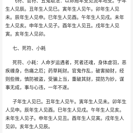
飞符、官符、五鬼取法：以命局年支见流年地支。子年
生人见辰。丑年生人见巳。寅年生人见午。卯年生人见
未。辰年生人见申。巳年生人见酉。午年生人见戌。未年
生人见亥。申年生人见子。酉年生人见丑。戌年生人见
寅。亥年生人见卯。
七、死符、小耗
死符、小耗：人命岁运遇者，死者还魂，身体虚羽，恶
疾缠身，伤痛之厄；药草耗财。官鬼作乱，破害拗财，经
则些微，慎防被盗，受骗上当，重破其财，提防为妙，谋
事无成，事与心违，一年不遂。
子年生人见巳。丑年生人见午。寅年生人见未。卯年生
人见申。辰年生人见酉。巳年生人见戌。午年生人见亥。
未年生人见子。申年生人见丑。酉年生人见寅。戌年生人
见卯。亥年生人见辰。