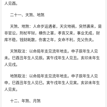
人见酉。
二十一、天煞、地煞
天煞、地煞：人命岁运遇者，天灾地祸，突然袭来，是
非官讼，刑杖牢狱，横伤之害，孝丧又来，事业无成，财
库不稳，钱财耗散，伤害之年，女命不利，克父伤夫。
天煞取法：以命局年支见流年地支。申子辰年生人见
未。巳酉丑年生人见辰。寅午戌年生人见丑。亥印未年生
人见戌。
地煞取法：以命局年支见流年地支。申子辰年生人见
申，巳酉丑年生人见巳。寅午戌年生人见寅。亥卯未年生
人见亥。
十二、年煞、月煞