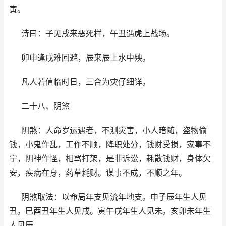
寅。
诗曰：子见戌来恶死样，午丑遇虎上战场。
卯申逢戌难回避，辰来辰上水中殃。
凡人若值临时日，三合为灾仔细详。
二十八、阴煞
阴煞：人命岁运遇者，不测灾害，小人暗随，盗物偷
钱，小鬼作乱，工作不顺，降职处分，钱财受损，家事不
宁，阴神作怪，相骂打架，是非诉讼，耗散钱财，身体欠
安，疾病在身，药草耗财。谋事不成，不顺之年。
阴煞取法：以命局年支见流年地支。申子辰年生人见
丑。巳酉丑年生人见戌。寅午戌年生人见未。亥卯未年生
人见辰。