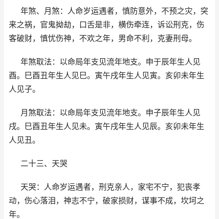
年煞、月煞：人命岁运遇者，慎防意外，不预之灾，突
来之祸，官鬼拗劫，口舌是非，横伤牵连，诉讼刑克，伤
客破财，慎忧伤神，不欢之年，男命不利，克妻刑母。
年煞取法：以命局年支见流年地支。申于辰年生人见
酉。巳酉丑年生人见巳。寅午戌年生人见寅。亥卯未年生
人见子。
月煞取法：以命局年支见流年地支。申子辰年生人见
戌。巳酉丑年生人见未。寅午戌年生人见辰。亥卯未年生
人见丑。
二十三、天哭
天哭：人命岁运遇者，刑克亲人，家宅不宁，犯丧孝
动，伤心落泪，神志不宁，破家损财，谋事不成，坎坷之
年。