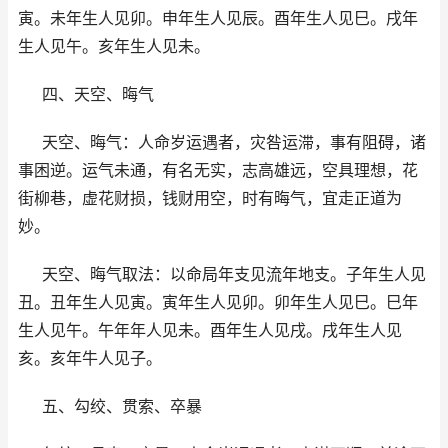
寅。未年生人见卯。申年生人见辰。酉年生人见巳。戌年
生人见午。亥年生人见未。
四、天空、晦气
天空、晦气：人命岁运遇者，灾咎运滞，事有阻碍，诸
事困逆。运气未通，有名无实，志高雄远，空具理想，花
街柳巷，虚花财损，钱财用空，时有晦气，宜走正道为
妙。
天空、晦气取法：以命局年支见流年地支。子年生人见
丑。丑年生人见寅。寅年生人见卯。卯年生人见巳。巳年
生人见午。午年年人见未。酉年生人见戌。戌年生人见
亥。亥年牛人见子。
五、勾绞、贯索、卒暴