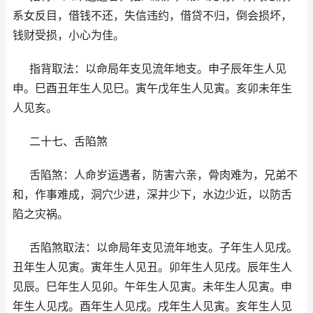
系女反目，借钱不还，失信违约，借贷不归，倒会损坏，
钱财受损，小心为佳。
指背取法：以命局年支见流年地支。申子辰年生人见
申。巳酉丑年生人见巳。寅午戊年生人见寅。亥卯未年生
人见亥。
二十七、舌陷煞
舌陷煞：人命岁运遇者，防害六亲，骨肉难为，兄弟不
和，作事难成，洞穴少进，深井少下，水边少近，以防舌
陷之灾祸。
舌陷煞取法：以命局年支见流年地支。子年生人见戌。
丑年生人见寅。寅年生人见丑。卯年生人见戌。辰年生人
见辰。巳年生人见卯。午年生人见寅。未年生人见寅。申
年生人见戌。酉年生人见戌。戌年生人见寅。亥年生人见