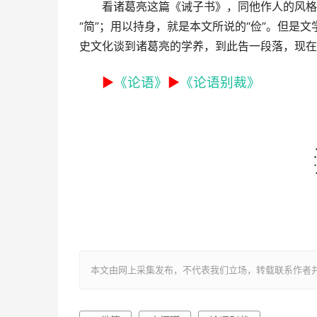
看诸葛亮这篇《诫子书》，同他作人的风格
“
简
”；用以持身，就是本文所说的“
俭
”。但是
史文化谈到诸葛亮的学养，到此告一段落，现在
►
《论语》
►
《论语别裁》
本文由网上采集发布，不代表我们立场，转载联系作者并注明出处：htt