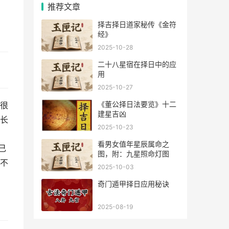
推荐文章
择吉择日道家秘传《金符
经》
2025-10-28
二十八星宿在择日中的应
用
2025-10-27
《董公择日法要览》十二
很
建星吉凶
长
2025-10-23
看男女值年星辰属命之
己
图，附：九星照命灯图
不
2025-10-03
奇门遁甲择日应用秘诀
2025-08-19