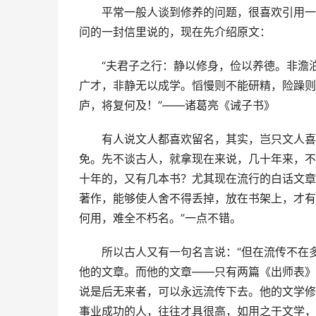
平常一般人谈到修养的问题，很喜欢引用一
问的一封信里说的，现在先介绍原文：
“
夫君子之行：静以修身，俭以养德。非澹
广才，非静无以成学。慆慢则不能研精，险躁则
庐，将复何及！
”——诸葛亮《诫子书》
有人说文人都喜欢留名，其实，岂只文人喜
免。先不谈古人，就拿现在来说，几十年来，不
十年的，又有几本书？尤其现在流行的白话文章
著作，能够使人舍不得丢掉，放在书架上，才有
何用，难全不朽名。
”一点不错。
所以古人又有一句名言说：“
但在流传不在
他的文章。而他的文章——只有两篇《出师表》
说是后无来者，可以永远流传下去。他的文学修
事业成功的人，往往才具很高，如用之于文学，