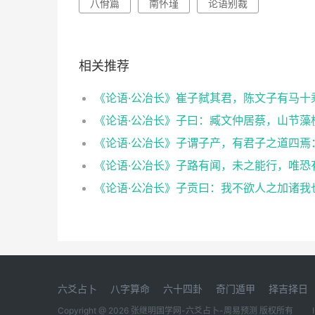
八佾篇
南怀瑾
论语别裁
相关推荐
六爻占卜
八字算命
六十四卦
奇门遁甲
择吉择日
Copyright @ 2026 张继明国学网-六爻占卜-周易预测 版权所有