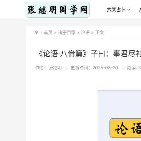
六爻占卜
首页
>
诸子百家
>
论语
> 正文
《论语·八佾篇》子曰：事君尽
作者：张继明
o
更新时间：2025-08-20
o
阅读: 3