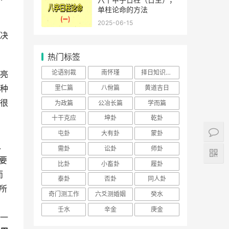
单柱论命的方法
2025-06-15
决
热门标签
论语别裁
南怀瑾
择日知识大全
亮
种
里仁篇
八佾篇
黄道吉日
很
为政篇
公冶长篇
学而篇
十干克应
坤卦
乾卦
屯卦
大有卦
蒙卦
以
需卦
讼卦
师卦
要
比卦
小畜卦
履卦
而
泰卦
否卦
同人卦
所
奇门测工作
六爻测婚姻
癸水
壬水
辛金
庚金
，一