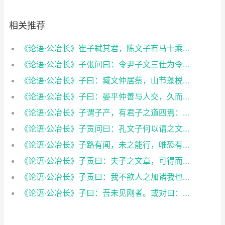
相关推荐
《论语·公冶长》崔子弑其君，陈文子有马十乘，弃而违之。至于他邦，则曰：犹吾大夫崔子也。违之。之一邦。又曰：犹吾大夫崔子也。违之。何如？子曰：清矣。曰：仁矣乎？曰：未知，焉得仁？
《论语·公冶长》子张问曰：令尹子文三仕为令尹，无喜色。三已之，无愠色。旧令尹之政，必以告新令尹。何如？子曰：忠矣。曰：仁矣乎？曰：未知，焉得仁？
《论语·公冶长》子曰：臧文仲居蔡，山节藻棁，何如其知也？
《论语·公冶长》子曰：晏平仲善与人交，久而敬之。
《论语·公冶长》子谓子产，有君子之道四焉：其行己也恭，其事上也敬，其养民也惠，其使民也义。
《论语·公冶长》子贡问曰：孔文子何以谓之文也？子曰：敏而好学，不耻下问，是以谓之文也。
《论语·公冶长》子路有闻，未之能行，唯恐有闻。
《论语·公冶长》子贡曰：夫子之文章，可得而闻也。夫子之言性与天道，不可得而闻也。
《论语·公冶长》子贡曰：我不欲人之加诸我也，吾亦欲无加诸人。子曰：赐也，非尔所及也。
《论语·公冶长》子曰：吾未见刚者。或对曰：申枨。子曰：枨也欲，焉得刚？