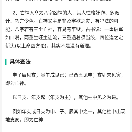
2、亡神入命为八字凶神的人，其人性格奸诈、多诡
计、巧言令色。亡神又主是非及牢狱之灾，有犯法的可
能，八字若有三个亡神，容易有牢狱。古书说：一重破军
如口嘴，两重生旺主徒流，三重遇着须当绞，四位逢之定
斩头(以上命凶方论)，其实不是没有道理。
具体查法
申子辰见亥；寅午戌见已；已酉丑见申；亥卯未见寅，
即为亡神。
以日支、年支起（年支为主），其他柱中见之为是。
例如年支或日支为申、子、辰其中之一，其他柱中出现
地支亥，即为亡神