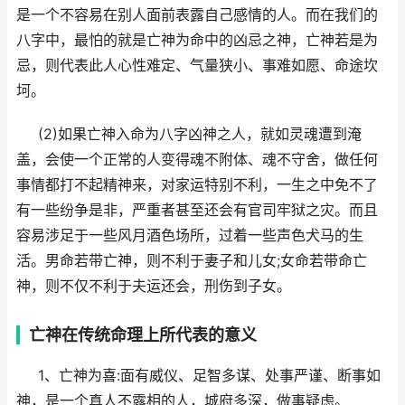
是一个不容易在别人面前表露自己感情的人。而在我们的
八字中，最怕的就是亡神为命中的凶忌之神，亡神若是为
忌，则代表此人心性难定、气量狭小、事难如愿、命途坎
坷。
(2)如果亡神入命为八字凶神之人，就如灵魂遭到淹
盖，会使一个正常的人变得魂不附体、魂不守舍，做任何
事情都打不起精神来，对家运特别不利，一生之中免不了
有一些纷争是非，严重者甚至还会有官司牢狱之灾。而且
容易涉足于一些风月酒色场所，过着一些声色犬马的生
活。男命若带亡神，则不利于妻子和儿女;女命若带命亡
神，则不仅不利于夫运还会，刑伤到子女。
亡神在传统命理上所代表的意义
1、亡神为喜:面有威仪、足智多谋、处事严谨、断事如
神，是一个真人不露相的人，城府多深，做事疑虑。