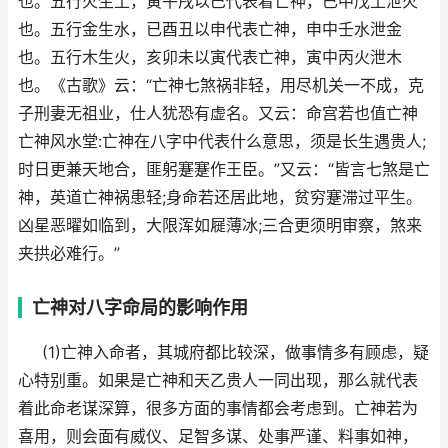
也。五行火生土，寅午戌以巳代表着亡神，已中戊土泄火
也。五行金生水，已酉丑以申代表亡神，申中壬水泄金
也。五行木生火，亥卯未以寅代表亡神，寅中丙火泄木
也。《古歌》云：“亡神七煞祸非轻，用尽机关一不成，克
子刑妻无祖业，仕人犹恐有虚名。又云：命宫若也值亡神
亡神风水堂:亡神在八字中代表什么意思，须是长生遇贵人;
时日更兼天地合，匪躬蹇蹇作王臣。”又云：“皆言七煞是亡
神，英道亡神祸患轻;身命若还居此地，贫穷蹇滞过平生。
凶星恶曜如临到，大限浑如屣薄冰;三合更须明审察，煞来
夹拱必难行。”
亡神对八字命局的影响作用
(1)亡神入命者，其城府都比较深，做事情多有顾虑，疑
心特别重。如果是亡神和天乙贵人一同出现，那么就代表
着此命老谋深算，很多方面的事情都会考虑到。亡神若为
喜用，则会面有威仪、足智多谋、处事严谨、料事如神，