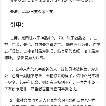
寅午戌见巳, 亥卯未见寅, 巳酉丑见申, 申子辰见亥。
查法
：以年\日支查余三支
引申：
亡神
，是四柱八字神煞中的一种，属于凶煞之一。亡
神，亡者，失也，自内失之谓之亡。 劫在五行绝处，亡在
五行旺处。亡神临财局为财旺，临官局为官旺，临印局为
印旺。 临伤官局为泄气。
1、亡神入命为八字凶神的人，犹如灵魂被掩盖，为人
处世总有一副魂不守舍，无精打采的样子。这种命局不利
于家宅，若是有此命，则对家运特别不利，一生之中免不
了有纷争是非，严重者甚至有官司牢狱之灾。
2、此种命局也表示人容易留恋风月场所四柱八字亡