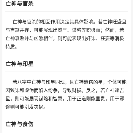
亡神与官杀
亡神与官杀的相互作用决定其具体影响。若亡神旺盛且
与吉煞并存，可能展现出威严、谋略等积极面；然而，若
亡神衰败并与凶煞相伴，则可能表现出奸诈、狂妄等消极
特质。
亡神与印星
若八字中亡神与印星同现，且亡神遭遇凶星，个体可能
因狡诈和虚伪而陷入纷争，导致财损。反之，若亡神逢吉
星，则可能展现谋略和智慧，用于正道则能显贵，用于邪
途则可能引发灾祸。
亡神与食伤