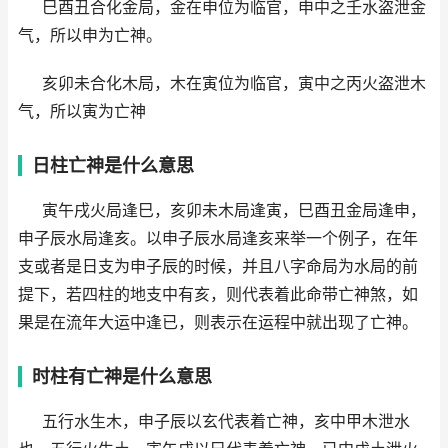
巳酉丑合化金局，金在申位为临官，申中之壬水盗泄金
气，所以申为亡神。
亥卯未合化木局，木在寅位为临官，寅中之丙火盗泄木
气，所以寅为亡神
日柱亡神是什么意思
寅午戌火局逢巳，亥卯未木局逢寅，巳酉丑金局逢申，
申子辰水局逢亥。以申子辰水局逢亥来举一个例子，在年
支或者是日支为申子辰的时候，并且八字命局为水局的前
提下，若四柱的地支中有亥，则代表着此命带亡神煞，如
果是在流年大运中逢已，则表示在运程中就出现了亡神。
时柱有亡神是什么意思
五行水生木，申子辰以玄代表着亡神，亥中甲木泄水