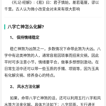
《礼记·经解》:《易》曰：君子慎始，差若毫厘，谬以
千里。古人认为微小改变会对未来有很大影响
八字亡神怎么化解?
1、 保持情绪稳定
稳亡神煞为凶煞之一，多数情况下命带此煞为大凶。八
字中有这类神煞的人，通常容易因琐事而招来灾祸，因此
平时可多注意小节，情绪要平合，做事多想想别激动。在
日常生活中还可以带一些玉质的手镯、项链等，因为玉具
有化解灾祸、修养身心的特点。
2、 风水方法化解
如果，命带八字亡神煞的话，还可以利用五行八字和风
水等方法来化解。具体方法如下：八字层面，五行通天