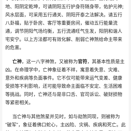
地、阳阴定乾坤，可请阴阳五行护身符随身带，佑护元神;
风水层面，可采用五行通关、阴阳开泰之法解决。请五行
八卦福，贴于卧房、客厅等重要房间，催动五行能量流
通，调节阴阳气场均衡，五行流通旺气生发，阳阴和谐人
宅安宁。以上方法都可有效化解、削弱亡神煞给命主带来
的危害。
亡神
，这一八字神煞，又被称为
官符
，其基本性质是主
凶。在命理学中，亡神象征着不祥，寓意着失意、灾难、
意外和疾病等负面事件。它不仅可能带来运气变差、健康
受损等不利影响，还可能导致命主面临不安定、生活困难
等挑战。同时，亡神还与是非口舌、官司诉讼、破财损物
等紧密相关。
当亡神与其他煞星并见时，如与劫煞同现，则被称为
“破军”，象征着佛口蛇心，主凶险、灾祸、疾病和死亡。此