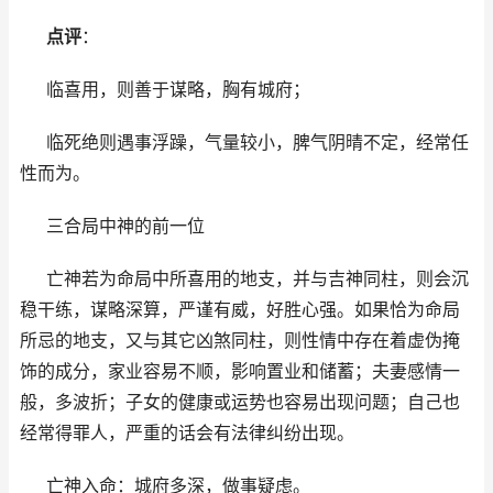
点评
：
临喜用，则善于谋略，胸有城府；
临死绝则遇事浮躁，气量较小，脾气阴晴不定，经常任
性而为。
三合局中神的前一位
亡神若为命局中所喜用的地支，并与吉神同柱，则会沉
稳干练，谋略深算，严谨有威，好胜心强。如果恰为命局
所忌的地支，又与其它凶煞同柱，则性情中存在着虚伪掩
饰的成分，家业容易不顺，影响置业和储蓄；夫妻感情一
般，多波折；子女的健康或运势也容易出现问题；自己也
经常得罪人，严重的话会有法律纠纷出现。
亡神入命：城府多深，做事疑虑。