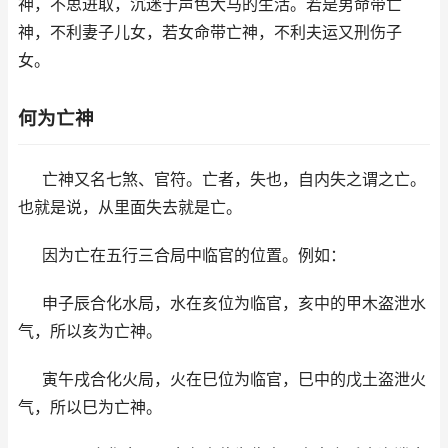
神，不思进取，沉迷于声色犬马的生活。若是男命带亡
神，不利妻子儿女，若女命带亡神，不利夫运又刑伤子
女。
何为亡神
亡神又名七煞、官符。亡者，失也，自内失之谓之亡。
也就是说，从里面失去就是亡。
因为亡在五行三合局中临官的位置。例如：
申子辰合化水局，水在亥位为临官，亥中的甲木盗泄水
气，所以亥为亡神。
寅午戌合化火局，火在巳位为临官，巳中的戊土盗泄火
气，所以巳为亡神。