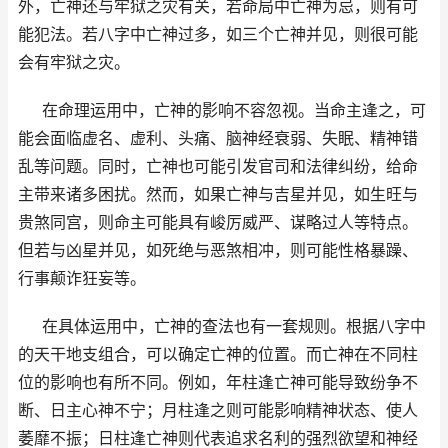
外，亡神还与牢狱之灾有关，若命局中亡神为忌，则有可
能犯法。若八字中亡神过多，如三个亡神并见，则很可能
会有牢狱之灾。
在命理运用中，亡神的影响不容忽视。当命主逢之，可
能会面临虚名、虚利、头痛、脑神经衰弱、失眠、精神错
乱等问题。同时，亡神也可能引发官司和法律纠纷，给命
主带来诸多困扰。然而，如果亡神与吉星并见，如生旺与
贵煞同宫，则命主可能具有峻厉威严、谋略过人等特点。
但若与凶星并见，如死绝与恶煞相冲，则可能性格暴躁、
行事颠诈狂妄等。
在具体运用中，亡神的查法也有一套规则。根据八字中
的天干地支组合，可以确定亡神的位置。而亡神在不同柱
位的影响也有所不同。例如，年柱逢亡神可能导致纷争不
断、日主心神不宁；月柱逢之则可能影响精神状态、使人
萎靡不振；日柱逢亡神则代表追求名利的强烈欲望和神经