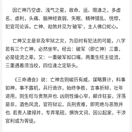
因亡神乃空虚、浅气之星，故命、运、限逢之，多虚
名、虚利，头痛、脑神经衰弱、失眠、精神错乱、恍惚，
犯官司论诉。亡神、劫煞并见为'破军'，主人佛口蛇心。
亡神又主是非及牢狱之灾，为忌时有犯法的可能，八字
若有三个亡神，必然坐牢。经云：破军（即亡神）三重，
必是徒流之辈。又：一重破军如口嘴，两重生旺主徒流，
三重遇着须当绞，四位逢之定斩头。
《三命通会》说：亡神吉则峻历有威，谋略算计，料事
如神，事不露机，兵行诡诈，始终争胜，言事折辩，壮年
进用，则生旺与贵煞并也. 凶则性燥心窄，颠诈狂妄，浮荡
是非，酒色风流，官符狱讼，兵刑责难，即死绝与恶煞并
也. 若贵人建禄并，专弄笔砚，撰饰文词，因公起家，干涉
官利或为胥徒。