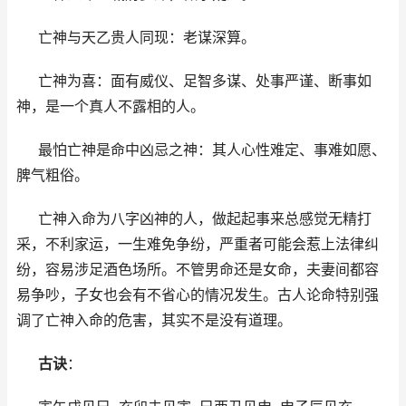
亡神与天乙贵人同现：老谋深算。
亡神为喜：面有威仪、足智多谋、处事严谨、断事如
神，是一个真人不露相的人。
最怕亡神是命中凶忌之神：其人心性难定、事难如愿、
脾气粗俗。
亡神入命为八字凶神的人，做起起事来总感觉无精打
采，不利家运，一生难免争纷，严重者可能会惹上法律纠
纷，容易涉足酒色场所。不管男命还是女命，夫妻间都容
易争吵，子女也会有不省心的情况发生。古人论命特别强
调了亡神入命的危害，其实不是没有道理。
古诀
：