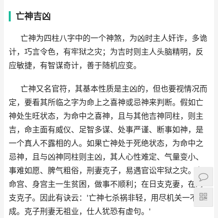
亡神吉凶
亡神为四柱八字中的一个神煞，为凶时主人奸诈，多诡
计，巧言令色，有牢狱之灾；为吉时则主人头脑精明，反
应敏捷，有智谋奇计，善于随机应变。
亡神又名官符，其基本性质是主凶的，但也要视情况而
定，要看其所临之字为命上之喜神或忌神来判断。假如亡
神处生旺状态，为命中之喜神，且与其他吉神同柱，则主
吉，命主面有威仪、足智多谋、处事严谨、断事如神，是
一个真人不露相的人。如果亡神处于死绝状态，为命中之
忌神，且与凶神同柱则主凶，其人心性难定、气量变小、
事难如愿、脾气粗俗，刑妻克子，易遇官讼牢狱之灾。在
命宫、身宫主一生贫困，做事不顺利；在日支克妻，在时
支克子。因此有诀云：'亡神七杀祸非轻，用尽机关一不
成。克子刑妻无祖业，仕人犹恐有虚句。'