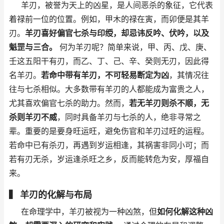
羊刃，被誉为天上的凶星，是人间恶杀的象征，它代表
着禄前一位的位置。例如，甲木的禄在寅，而卯便是其羊
刃。
羊刃喜好偏官七杀与印绶，却忌讳反吟、伏吟，以及
魁罡与三合。
何为羊刃呢？简单来说，甲、丙、戊、庚、
壬这五阳干有刃，而乙、丁、己、辛、癸则无刃，因此得
名羊刃。
若命中带有羊刃，不可轻易断定为凶
，其情况往
往与七杀相似。大多数带有羊刃的人都能成为富贵之人，
尤其喜欢偏官七杀的助力。然而，
若无羊刃则杀不顺，无
杀则羊刃不威
，同时具备羊刃与七杀的人，绝非寻常之
辈。重要的是要身旺运旺，避免伤官和羊刃过旺的运程。
若命中已有杀刃，再遇到岁运相逢，其祸害非同小可；而
若有刃无杀，岁运逢杀旺之乡，反而能转危为安，厚福自
来。
▍ 羊刃的化解与布局
在命理学中，羊刃被视为一种凶煞，但
如何化解这种凶