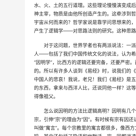
水、火、土的五行道理。这些理论慢慢演变成后
神主宰，物质是由他所创造产生的。这牵涉到哲
宇宙从何而来的？哲学家说是靠学问思想来的，
产生了逻辑学——对思路法则的研究。这种思路
对于这问题，世界学者也有两派说法：一派
人——包括了我们中国传统文化的说法，认为希
“
因明学
”，比西方的逻辑还要完备，还要严密。
的。所以有许多人谈到《易经》时，说我们的《
中国人的悲哀！我说，老兄！我们《易经》是五
的东西，拿来与西洋人比，还说同他一样？这等
得像祖父。
怎么说因明的方法比逻辑高明？因明有几个
宗，引伸“
宗
”的理由为“
因
”。有时候有宗有因还
叫做“
寓言
”。每个宗教里的寓言都很多，像西