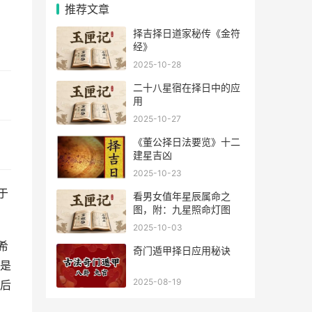
推荐文章
择吉择日道家秘传《金符
经》
2025-10-28
二十八星宿在择日中的应
用
2025-10-27
《董公择日法要览》十二
建星吉凶
2025-10-23
于
看男女值年星辰属命之
图，附：九星照命灯图
2025-10-03
希
奇门遁甲择日应用秘诀
是
2025-08-19
后