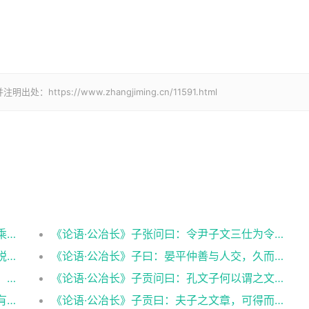
ps://www.zhangjiming.cn/11591.html
《论语·公冶长》崔子弑其君，陈文子有马十乘，弃而违之。至于他邦，则曰：犹吾大夫崔子也。违之。之一邦。又曰：犹吾大夫崔子也。违之。何如？子曰：清矣。曰：仁矣乎？曰：未知，焉得仁？
《论语·公冶长》子张问曰：令尹子文三仕为令尹，无喜色。三已之，无愠色。旧令尹之政，必以告新令尹。何如？子曰：忠矣。曰：仁矣乎？曰：未知，焉得仁？
《论语·公冶长》子曰：臧文仲居蔡，山节藻棁，何如其知也？
《论语·公冶长》子曰：晏平仲善与人交，久而敬之。
《论语·公冶长》子谓子产，有君子之道四焉：其行己也恭，其事上也敬，其养民也惠，其使民也义。
《论语·公冶长》子贡问曰：孔文子何以谓之文也？子曰：敏而好学，不耻下问，是以谓之文也。
《论语·公冶长》子路有闻，未之能行，唯恐有闻。
《论语·公冶长》子贡曰：夫子之文章，可得而闻也。夫子之言性与天道，不可得而闻也。