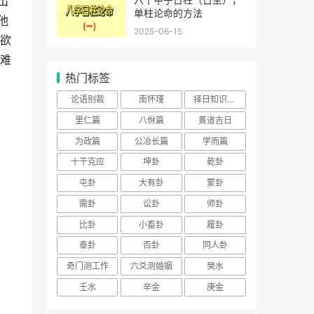
出
单柱论命的方法
他
2025-06-15
欲
难
热门标签
论语别裁
南怀瑾
择日知识大全
里仁篇
八佾篇
黄道吉日
为政篇
公冶长篇
学而篇
十干克应
坤卦
乾卦
屯卦
大有卦
蒙卦
需卦
讼卦
师卦
比卦
小畜卦
履卦
泰卦
否卦
同人卦
奇门测工作
六爻测婚姻
癸水
壬水
辛金
庚金