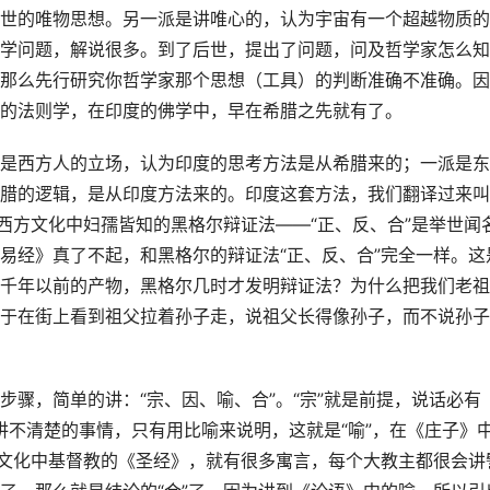
世的唯物思想。另一派是讲唯心的，认为宇宙有一个超越物质的
学问题，解说很多。到了后世，提出了问题，问及哲学家怎么知
那么先行研究你哲学家那个思想（工具）的判断准确不准确。因
的法则学，在印度的佛学中，早在希腊之先就有了。
是西方人的立场，认为印度的思考方法是从希腊来的；一派是东
腊的逻辑，是从印度方法来的。印度这套方法，我们翻译过来叫
西方文化中妇孺皆知的黑格尔辩证法——“
正、反、合
”是举世闻
易经》真了不起，和黑格尔的辩证法“
正、反、合
”完全一样。这
千年以前的产物，黑格尔几时才发明辩证法？为什么把我们老祖
于在街上看到祖父拉着孙子走，说祖父长得像孙子，而不说孙子
步骤，简单的讲：“
宗、因、喻、合
”。“
宗
”就是前提，说话必有
讲不清楚的事情，只有用比喻来说明，这就是“
喻
”，在《庄子》
方文化中基督教的《圣经》，就有很多寓言，每个大教主都很会讲