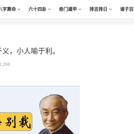
八字算命
六十四卦
奇门遁甲
择吉择日
诸子百
于义，小人喻于利。
2,296