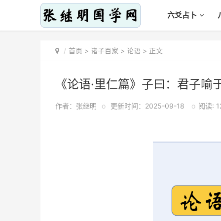
六爻占卜
首页
>
诸子百家
>
论语
> 正文
《论语·里仁篇》子曰：君子喻
作者：张继明
o
更新时间：2025-09-18
o
阅读: 1