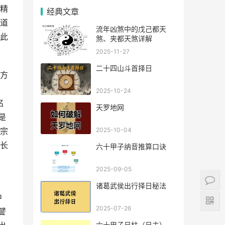
精
经典文章
道
流年凶煞中的戊己都天
此
煞、夹都天煞详解
2025-11-27
二十四山斗首择日
方
2025-10-24
名
天罗地网
是
2025-10-04
宗
长
六十甲子纳音推算口诀
2025-09-05
诸葛武侯出行择日秘法
中
2025-07-26
譬
六十甲子日柱（日主），