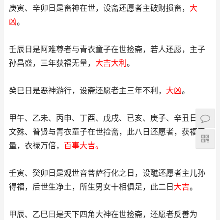
庚寅、辛卯日是畜神在世，设斋还愿者主破财损畜，
大
凶
。
壬辰日是阿难尊者与青衣童子在世捡斋，若人还愿，主子
孙昌盛，三年获福无量，
大吉大利
。
癸巳日是恶神游行，设斋还愿者主三年不利，
大凶
。
甲午、乙未、丙申、丁酉、戊戌、已亥、庚子、辛丑日是
文殊、普贤与青衣童子在世捡斋，此八日还愿者，获福无
量，衣禄万倍，
百事大吉。
壬寅、癸卯日是观世音菩萨行化之日，设醮还愿者主儿孙
得福，后世生净土，所生男女十相俱足，此二日
大吉
。
甲辰、乙巳日是天下四角大神在世捡斋，还愿者反善为