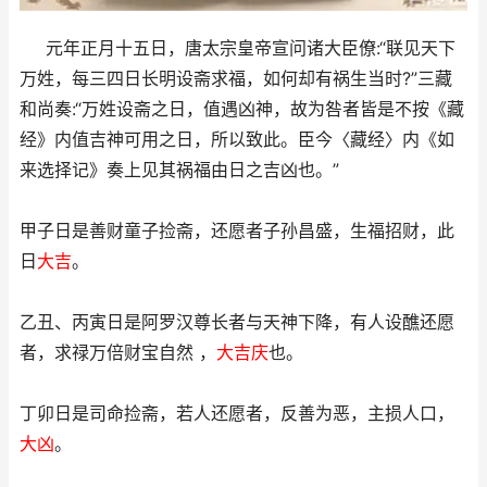
元年正月十五日，唐太宗皇帝宣问诸大臣僚:“联见天下
万姓，每三四日长明设斋求福，如何却有祸生当时?”三藏
和尚奏:“万姓设斋之日，值遇凶神，故为咎者皆是不按《藏
经》内值吉神可用之日，所以致此。臣今〈藏经〉内《如
来选择记》奏上见其祸福由日之吉凶也。”
甲子日是善财童子捡斋，还愿者子孙昌盛，生福招财，此
日
大吉
。
乙丑、丙寅日是阿罗汉尊长者与天神下降，有人设醮还愿
者，求禄万倍财宝自然 ，
大吉庆
也。
丁卯日是司命捡斋，若人还愿者，反善为恶，主损人口，
大凶
。