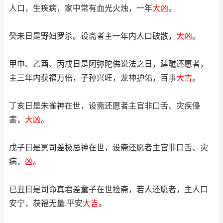
人口，生疾病，家中常有血光火烛，一年
大凶
。
癸未日是野妇罗杀。设斋者主一年内人口破散，
大凶
。
甲申、乙酉、丙戌日是阿弥陀佛说法之日，建醮还愿者，
主三年内获福万倍，子孙兴旺，龙神护佑，百事
大吉
。
丁亥日是朱雀神在世，设斋还愿者主官非口舌、灾疾侵
害，
大凶
。
戊子日是冥司差极忌神在世，设斋还愿者主官非口舌、灾
病，
凶
。
已丑日是司命真君差童子在世捡斋，若人还愿者，主人口
安宁，获福无量.平安
大吉
。