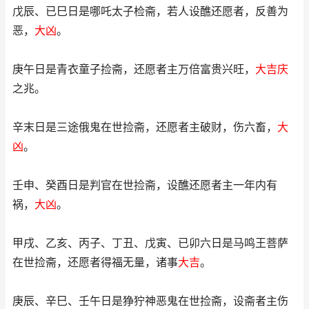
戊辰、已巳日是哪吒太子检斋，若人设醮还愿者，反善为
恶，
大凶
。
庚午日是青衣童子捡斋，还愿者主万倍富贵兴旺，
大吉庆
之兆。
辛末日是三途俄鬼在世捡斋，还愿者主破财，伤六畜，
大
凶
。
壬申、癸酉日是判官在世捡斋，设醮还愿者主一年内有
祸，
大凶
。
甲戌、乙亥、丙子、丁丑、戊寅、已卯六日是马鸣王菩萨
在世捡斋，还愿者得福无量，诸事
大吉
。
庚辰、辛巳、壬午日是狰狞神恶鬼在世捡斋，设斋者主伤