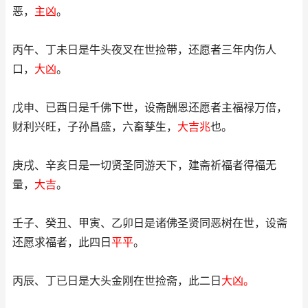
恶，
主凶
。
丙午、丁未日是牛头夜叉在世捡带，还愿者三年内伤人
口，
大凶
。
戊申、已酉日是千佛下世，设斋酬恩还愿者主福禄万倍，
财利兴旺，子孙昌盛，六畜孳生，
大吉兆
也。
庚戌、辛亥日是一切贤圣同游天下，建斋祈福者得福无
量，
大吉
。
壬子、癸丑、甲寅、乙卯日是诸佛圣贤同恶树在世，设斋
还愿求福者，此四日
平平
。
丙辰、丁已日是大头金刚在世捡斋，此二日
大凶。