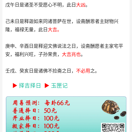
戊午日是诸圣不受愿心不明，此日
大凶
。
己未日是释迦如来同诸菩萨在世，设斋酬恩者主财物兴
隆，福禄无量，此日
大吉。
庚申、辛酉日是释迎文佛说法之日，设斋酬愿者主家宅平
安，福利兴旺，子孙荣贵，
大吉兆也
。
壬戌、癸亥日是诸佛不捡斋之日，
不必用
之。
►
择吉择日
►
玉匣记