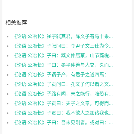
相关推荐
《论语·公冶长》崔子弑其君，陈文子有马十乘，弃而违之。至于他邦，则曰：犹吾大夫崔子也。违之。之一邦。又曰：犹吾大夫崔子也。违之。何如？子曰：清矣。曰：仁矣乎？曰：未知，焉得仁？
《论语·公冶长》子张问曰：令尹子文三仕为令尹，无喜色。三已之，无愠色。旧令尹之政，必以告新令尹。何如？子曰：忠矣。曰：仁矣乎？曰：未知，焉得仁？
《论语·公冶长》子曰：臧文仲居蔡，山节藻棁，何如其知也？
《论语·公冶长》子曰：晏平仲善与人交，久而敬之。
《论语·公冶长》子谓子产，有君子之道四焉：其行己也恭，其事上也敬，其养民也惠，其使民也义。
《论语·公冶长》子贡问曰：孔文子何以谓之文也？子曰：敏而好学，不耻下问，是以谓之文也。
《论语·公冶长》子路有闻，未之能行，唯恐有闻。
《论语·公冶长》子贡曰：夫子之文章，可得而闻也。夫子之言性与天道，不可得而闻也。
《论语·公冶长》子贡曰：我不欲人之加诸我也，吾亦欲无加诸人。子曰：赐也，非尔所及也。
《论语·公冶长》子曰：吾未见刚者。或对曰：申枨。子曰：枨也欲，焉得刚？