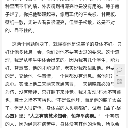
种里面不牢的墙，外表粉刷得漂亮也是没有用的。等于房
子烂了，你把他整理起来，像用现代的三夹板、甘蔗板、
壁纸一敷，走进去看看很漂亮，但架子松散，这是不对
的、靠不住的。
这两个问题解决了，就懂得他是说宰予的身体不好。只
好让他多休息一会，你们对他不要有太过的要求。这个道
理，我是从学生中体会出来的。因为我有几个学生，能力
好、智慧高，他的才能见解，老实说我都佩服他。但要命
的是，交给他一件事情，一个月都没有消息。骂他吗？不
忍心。实际上他三天两天就患感冒，一天到晚都必须与床
为伍，没有精神，只好躺下来睡觉。我才发现“
朽木不可雕
也，粪土之墙不可杇也。
”不是说他坏，而是他的底子太弱
了。但是人很奇怪，身体弱的人头脑都好，试看
《孟子·尽
心章》里：“
人之有德慧术知者，恒存乎疢疾。
”
一个有病
的人，因为经常在病苦中，身体没有其他的活动，所以会