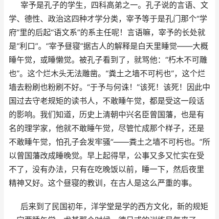
宰予是孔子的学生，四科高弟之一。孔子说的言语、文
学、德性、政治这四种才学分类，宰予等于是孔门那个“
学
府
”里的后起“
语文系
”的系主任呢！言语嘛，宰予的长处就
是“
利口
”。“
宰予昼寝
”据古人的解释是白天里睡觉——大概
睡午觉，或睡懒觉。被孔子看到了，就骂他：“
朽木不可雕
也
”。这个烂木头无法雕凿。“
粪土之墙不可杇也
”，这个烂
墙去粉刷也粉刷不好。“
于予与何诛！
”该死！该死！因此中
国过去守老规矩的读书人，不敢睡午觉，都是受这一段话
的影响。我们知道，历史上清朝中兴名臣曾国藩，也是有
名的理学家，他就不敢睡午觉，尽管忙成那个样子，还是
不敢睡午觉，怕孔子会发牢骚“
——粪土之墙不可杇也。
”所
以曾国藩改成睡晚觉。早上起得早，公事又多又忙实在受
不了，没有办法，只有在吃晚饭以前，睡一下，然后夜里
精神又好。这个昼寝的教训，在古人是这么严重的事。
后来到了民国初年，洋学堂是学的西方文化，新的规矩