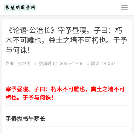
《论语·公冶长》宰予昼寝。子曰：朽
木不可雕也，粪土之墙不可杇也。于予
与何诛！
作者：张继明
o
更新时间：2025-11-18
o
阅读: 14,037
宰予昼寝。子曰：朽木不可雕也，粪土之墙不可
杇也。于予与何诛！
手倦抛书午梦长