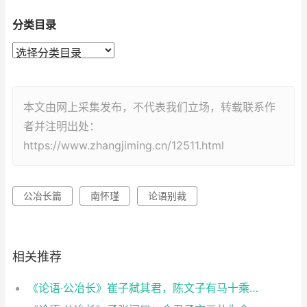
分类目录
本文由网上采集发布，不代表我们立场，转载联系作
者并注明出处：
https://www.zhangjiming.cn/12511.html
公冶长篇
南怀瑾
论语别裁
相关推荐
《论语·公冶长》崔子弑其君，陈文子有马十乘，弃而违之。至于他邦，则曰：犹吾大夫崔子也。违之。之一邦。又曰：犹吾大夫崔子也。违之。何如？子曰：清矣。曰：仁矣乎？曰：未知，焉得仁？