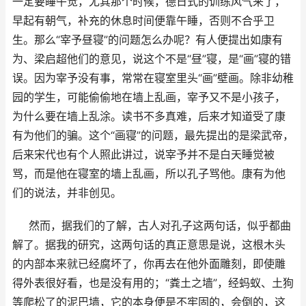
一定要睡午觉，尤其那个时候，德日式的训练风气来了，
早起有朝气，补充的休息时间便靠午睡，否则不合乎卫
生。那么“
宰予昼寝
”的问题怎么办呢？有人便提出如康有
为、梁启超他们的意见，说这个不是“
昼
”寝，是“
画
”寝的错
误。因为宰予没有事，常常在寝室里头“
画
”壁画。除非幼稚
园的学生，可能偷偷地在墙上乱画，宰予又不是小孩子，
为什么要在墙上乱涂。读书不多真难，后来才知道受了康
有为他们的骗。这个“
画寝
”的问题，最先提出的是梁武帝，
后来宋代也有个人照此讲过，说宰予并不是白天睡觉被
骂，而是他在寝室的墙上乱画，所以孔子骂他。康有为他
们的说法，并非创见。
然而，据我们的了解，古人对孔子这两句话，似乎都曲
解了。据我的研究，这两句话的真正意思是说，这根木头
的内部本来就已经腐坏了，你再去在他外面雕刻，即使雕
得外表很好看，也是没有用的；“
粪土之墙
”，经蚂蚁、土狗
等爬松了的泥巴墙，它的本身便是不牢固的，会倒的，这