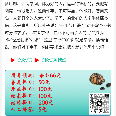
多思想、会搞学问。体力好的人，运动得锦标的，要他写
两篇，他很吃力。这两件事，不可得兼；体能好，智慧又
高，文武具全的人太少了。学问、德业好的人多半体弱多
病，这是事实。所以孔子说：“
于予与何诛？
”对于宰予不必
过分诛求了。“
诛
”者求也，在此不可当杀人的“
杀
”字用。
“
诛
”也是要求的“
求
”，这里“
于予
”的“
予
”就是宰予。换句话
说，你们对于宰予，何必要求太过呢？就让他睡个觉吧！
►
《论语》
►
《论语别裁》