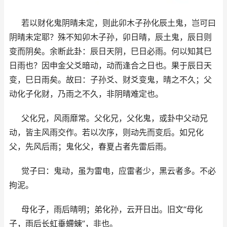
若以财化鬼阴晴未定，则此卯木子孙化辰土鬼，岂可曰
阴晴未定耶？殊不知卯木子孙，卯日晴，辰土鬼，辰日则
变而阴矣。余断此卦：辰日天阴，巳日必雨。何以知其巳
日雨也？因申金父爻暗动，动而逢合之日也。果于辰日天
变，巳日雨矣。故曰：子孙爻、财爻变鬼，晴之不久；父
动化子化财，乃雨之不久，非阴晴难定也。
父化兄，风雨靡常。父化兄，父化鬼，或卦中父动兄
动，皆主风雨交作。若以次序，则动先而变后。如兄化
父，先风后雨；鬼化父，春夏占者先雷后雨。
觉子曰：鬼动，虽为雷电，应雷者少，黑云者多。不必
拘泥。
母化子，雨后晴明；弟化孙，云开日出。旧文“母化
子，雨后长虹垂螮蝀”，非也。