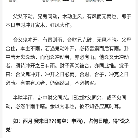
父爻不动，兄鬼同动，木动生风，有风而无雨也。即于
本日申时冲开寅木，狂风大作。
合父鬼冲开，有雷则雨，合财兄克破，无风不晴。父母
合住，本主不雨，若遇鬼动冲开，必待雷震而后有雨。卦
中若无鬼爻动，而他爻冲动者，亦必有雨。他爻又无冲动
者，须待冲开之日有雨。财子两爻被合，亦同此推。觉子
曰：合父鬼冲开，冲开之日必雨。合财、合子，冲克之日
必晴。有雷有风者，仍偶然耳，不必拘泥。
半晴半雨，卦中财父同兴。旧注财父同兴，或子鬼同
动，必然半雨半晴。余以为非也，彼不知各应其时耳。
如：酉月 癸未日??(旬空：申酉)，占何日晴，得“讼之
兑”