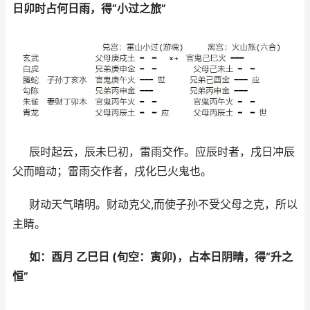
日卯时占何日雨，得“小过之旅”
辰时起云，辰未巳初，雷雨交作。应辰时者，戌日冲辰
父而暗动；雷雨交作者，戌化巳火鬼也。
财动天气晴明。财动克父,而使子孙不受父母之克，所以
主睛。
如：酉月 乙巳日 (旬空：寅卯)，占本日阴晴，得“升之
恒”