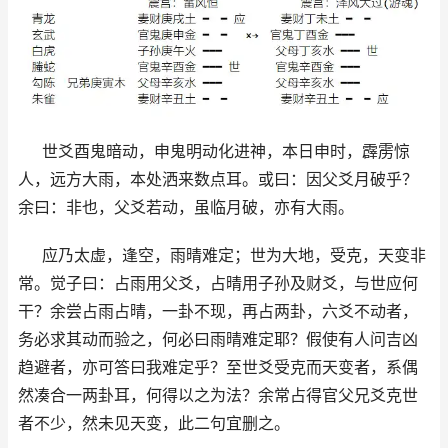
世爻酉鬼暗动，申鬼明动化进神，本日申时，霹雳惊
人，远方大雨，本处洒来数点耳。或曰：因父爻月破乎？
余曰：非也，父爻若动，虽临月破，亦有大雨。
应乃太虚，逢空，雨晴难定；世为大地，受克，天变非
常。觉子曰：占雨用父爻，占晴用子孙及财爻，与世应何
干？余尝占雨占晴，一卦不现，再占两卦，六爻不动者，
务必求其动而验之，何必曰雨晴难定耶？假使有人问吉凶
趋避者，亦可答曰我难定乎？至世爻受克而天变者，系偶
然凑合一两卦耳，何得以之为法？余常占得官父兄爻克世
者不少，然未见天变，此二句宜删之。