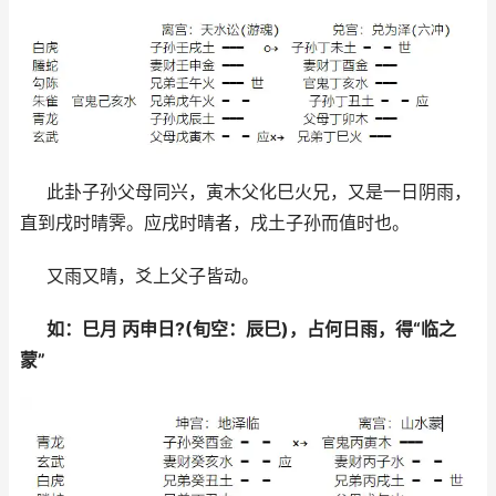
此卦子孙父母同兴，寅木父化巳火兄，又是一日阴雨，
直到戌时晴霁。应戌时晴者，戌土子孙而值时也。
又雨又晴，爻上父子皆动。
如：巳月 丙申日?(旬空：辰巳)，占何日雨，得“临之
蒙”