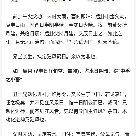
前卦午火父动，未时大雨，酉时即晴；后卦申金父动，
庚申日雨，辛酉日半阴半晴，至亥日大晴。按：前卦父持
月建，兼临日辰；后卦父持月建，又辰日生之，如此之
旺，且无风雨连旬，而况他乎？余试天时，旺衰不论。
兄坐长生，拟定狂风累日。余以为非也。
如：辰月 戊申日?(旬空：寅卯)，占本日阴晴，得“中孚
之小畜”
丑土兄动化进神，临月令，又长生于申日，若论衰旺，
旺之极矣，并不见狂风累日，惟一日阴云而已。或问：兄
动化进神，而不见狂风者，究以何爻而主狂风？余曰：木
动化进神乃狂风也。
父财无助，旱涝有常。旧注：官鬼空伏，父母无气，而