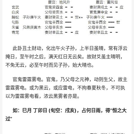
此卦丑土财动，化出午火子孙，上半日虽晴，常有浮云
掩日，至午时之后，满天红日无云矣。故财爻虽主晴明，
不免无云，必至午时而见子孙，始大晴也。
官鬼雷霆雾电。官鬼，乃父母之元神，动则生父，故主
雷霆雾电。或为黑云，或应雷电，不拘春夏秋冬，不可执
以为雷霆雾电看，浓云黑雾者亦是。
如：巳月 丁卯日 (旬空：戌亥)，占何日雨，得“恒之大
过”