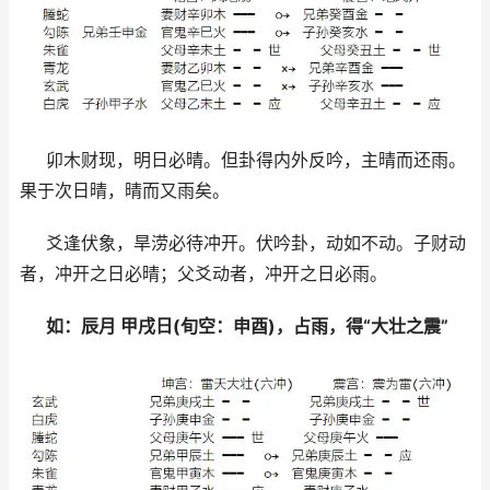
卯木财现，明日必晴。但卦得内外反吟，主晴而还雨。
果于次日晴，晴而又雨矣。
爻逢伏象，旱涝必待冲开。伏吟卦，动如不动。子财动
者，冲开之日必晴；父爻动者，冲开之日必雨。
如：辰月 甲戌日(旬空：申酉)，占雨，得“大壮之震”