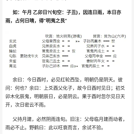
如：午月 乙卯日?(旬空：子丑)，因连日雨，本日亦
雨，占何日晴，得“明夷之艮”
余曰：今日酉时，必见红轮西坠，明朝仍是阴天。彼
问：何也？余曰：上爻酉父化子，故今日酉时见日；初爻
卯木化辰鬼，明朝辰日，必是阴云。果于酉时忽尔见日天
开，次日密云不雨。
父持月建，必然阴雨连旬。旧注：父母临月建而动者，
雨必不止。野鹤曰：此以旺衰而言，余试不验。