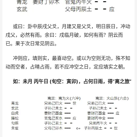
或曰：卦中辰戌父爻，月建又是父爻，明日辰日，冲动
戌父，必然有雨。余曰：戌临月破，如何有雨？阴云而
已。果于次日常见阴云。
冲则应，填则实，最喜动空。或以为空则无功，殊不知
动而空者，占晴占雨，若不应冲空之日，定应填实之朝。
如：未月 丙午日 (旬空：寅卯)，占何日雨，得“离之旅”