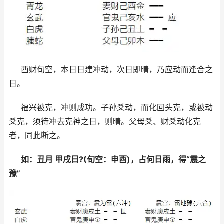
酉财旬空，本日日建冲动，次日即晴，乃应动而逢合之
日。
福兴被克，冲则成功。子孙爻动，而化回头克，或被动
爻克，须待冲去克神之日，则晴。父母爻、财爻动化克
者，同此断之。
如：丑月 甲戌日?(旬空：申酉)，占何日雨，得“震之
豫”