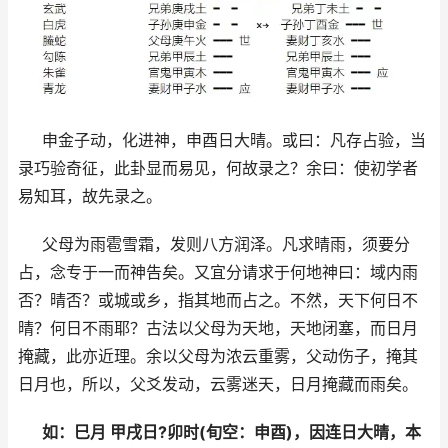
申金子动，化进神，申酉日大晴。或曰：凡存占验，当
录巧验奇征，此卦显而易见，何故录之？余曰：使初学者
易知耳，故先录之。
父母为雨雹雪霜，发则八方润泽。凡求晴雨，须要分
占，念专于一而神告矣。又宜分请求于何地神曰：域内雨
否？晴否？或城或乡，指其地而占之。不然，天下何日不
晴？何日不雨耶？古法以父母为天地，天地闭塞，而日月
掩藏，此亦近理。余以父母为浓云重雾，父动伤子，掩其
日月也，所以，父爻发动，云雾迷天，日月掩藏而雨矣。
如：巳月 甲戌日?卯时(旬空：申酉)，因连日大晴，本