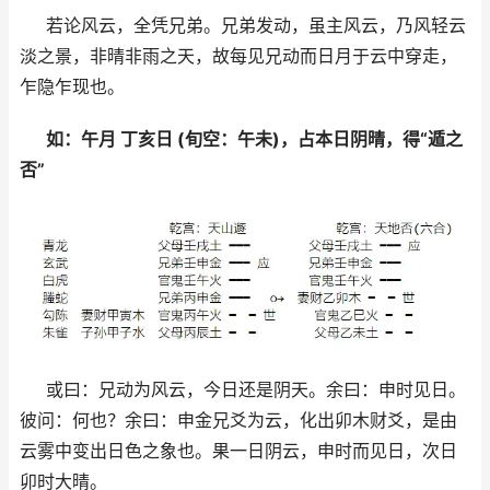
若论风云，全凭兄弟。兄弟发动，虽主风云，乃风轻云
淡之景，非晴非雨之天，故每见兄动而日月于云中穿走，
乍隐乍现也。
如：午月 丁亥日 (旬空：午未)，占本日阴晴，得“遁之
否”
或曰：兄动为风云，今日还是阴天。余曰：申时见日。
彼问：何也？余曰：申金兄爻为云，化出卯木财爻，是由
云雾中变出日色之象也。果一日阴云，申时而见日，次日
卯时大晴。