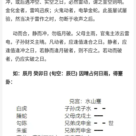
冲，或后遇冲空、实空之日，必然雷动，谓之金空则响。
金化金者，雷鸣迅疾；火鬼动者，电挚金蛇。此虽屡试屡
验，然当决于雷作之时，勿断于收声之后。
动而合，静而冲，勿临月破。父母主雨，官鬼主浓云雷
电，子孙财爻主晴。凡动者，应逢值逢合之日。静者，应
逢值逢冲之日，若静而逢月破者，则不应之。若动而破
者，仍应实破之日。
如：辰月 癸卯日 (旬空：辰巳) 因晴占何日雨，得蹇
卦：