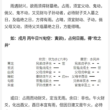
雨遇财兴，欲雨须得财墓绝。占雨，须宜父动、鬼动，
倘父、鬼不动，又见财与子孙动者，必待财子爻入墓之
日，及临绝之日，方得有雨。占晴，须宜财动、子动，倘
父母又动，须待父爻临墓绝之日，方能得晴。
如：戌月 丙午日?(旬空：寅卯)，占何日雨，得“坎之
井”
或曰：占雨而动财爻，定当无雨。余曰：非也。午火财
爻，化出酉父，酉日本宜有雨，但因日建又是午火，必待