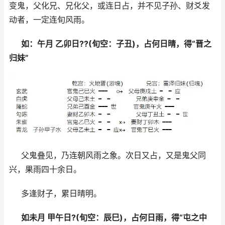
变鬼，父化兄、兄化父，或连日占，并不见子孙、财爻发
动者，一定连旬风雨。
如：午月 乙卯日??(旬空：子丑)，占何日晴，得“晋之
归妹”
父鬼叠见，乃连朝风雨之象。次日又占，又是鬼父同
兴，果雨四十余日。
多逢财子，累日晴明。
如未月 甲午日?(旬空：辰巳)，占何日雨，得“屯之中