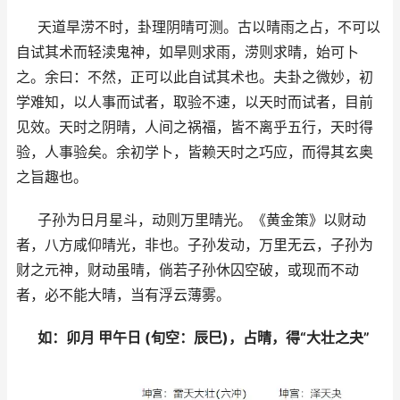
天道旱涝不时，卦理阴晴可测。古以晴雨之占，不可以
自试其术而轻渎鬼神，如旱则求雨，涝则求晴，始可卜
之。余曰：不然，正可以此自试其术也。夫卦之微妙，初
学难知，以人事而试者，取验不速，以天时而试者，目前
见效。天时之阴晴，人间之祸福，皆不离乎五行，天时得
验，人事验矣。余初学卜，皆赖天时之巧应，而得其玄奥
之旨趣也。
子孙为日月星斗，动则万里晴光。《黄金策》以财动
者，八方咸仰晴光，非也。子孙发动，万里无云，子孙为
财之元神，财动虽晴，倘若子孙休囚空破，或现而不动
者，必不能大晴，当有浮云薄雾。
如：卯月 甲午日 (旬空：辰巳)，占晴，得“大壮之夬”