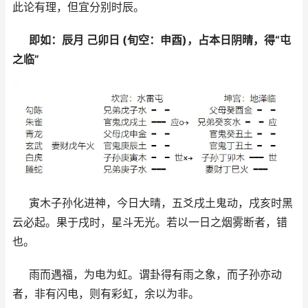
此论有理，但宜分别时辰。
即如：辰月 己卯日 (旬空：申酉)，占本日阴晴，得“屯
之临”
寅木子孙化进神，今日大晴，五爻戌土鬼动，戌亥时黑
云必起。果于戌时，星斗无光。若以一日之烟雾断者，错
也。
雨而遇福，为电为虹。谓卦得有雨之象，而子孙亦动
者，非有闪电，则有彩虹，余以为非。