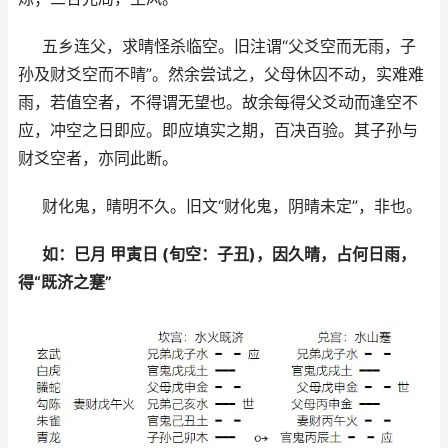
五乡连父，求晴怪杀临空。旧注谓“父爻空而无雨，子
孙及财爻空而不晴”。然余尝试之，父母休囚不动，实难难
雨，若值空者，不得谓无望也。故余每得父爻动而逢空不
应，冲空之日即应。即应填实之期，百决百验。其子孙与
财爻空者，亦同此断。
财化鬼，晴明不久。旧文“财化鬼，阴晴未定”，非也。
如：巳月 甲寅日 (旬空：子丑)，因久晴，占何日雨，
得“既济之蹇”