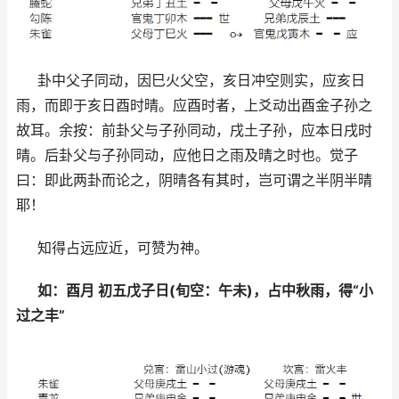
卦中父子同动，因巳火父空，亥日冲空则实，应亥日
雨，而即于亥日酉时晴。应酉时者，上爻动出酉金子孙之
故耳。余按：前卦父与子孙同动，戌土子孙，应本日戌时
晴。后卦父与子孙同动，应他日之雨及晴之时也。觉子
曰：即此两卦而论之，阴晴各有其时，岂可谓之半阴半晴
耶！
知得占远应近，可赞为神。
如：酉月 初五戊子日(旬空：午未)，占中秋雨，得“小
过之丰”