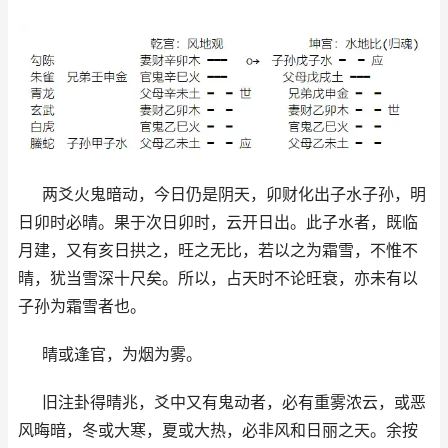
两爻火鬼暗动，今日仍是阴天，卯财化出子水子孙，明
日卯时必晴。果于次日卯时，云开日出。此子水者，既临
月建，又有亥日拱之，旺之无比，若以之为霜雪，不惟不
晴，犹当雪深十尺矣。所以，占天时不论旺衰，亦未有以
子孙为霜雪者也。
晴或逢官，为烟为雾。
旧注卦得晴兆，爻中又有鬼动者，必有重雾浓云，或恶
风晦暗，冬或大寒，夏或大热，必非风和日丽之天。余按