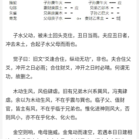
子水父动，被未土回头克住，丑日当雨。夫应丑日者，
冲去未土，合起子水父母而雨也。
觉子曰：旧文“爻逢合住，纵动无功”，非也。夫合住父
爻，冲开之日必雨；合住财爻，冲开之日时必晴。何谓无
功，故删之。
木动生风，风伯肆虐。旧有兄弟木兴系巽风，冯夷肆
虐。余以为木动生风，不在乎震与巽也。临子父、值财
官，皆主有风，不在乎临于兄弟也。惟化进神则风大，否
则风小，亦不在乎化水、化火也。
金空则响，电母施威。金鬼动而逢空，若遇本日日建相