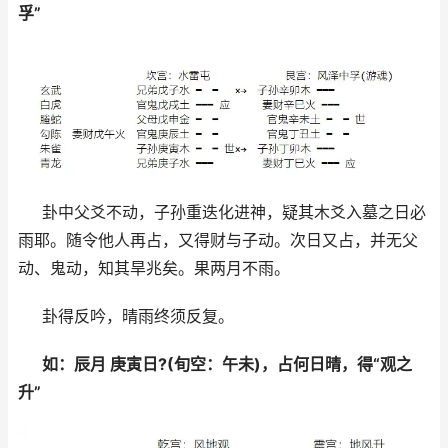
孚”
卦中父爻不动，子孙重迭化进神，疑其木爻入墓之日必
雨耶。随令他人再占，又得财与子动。次日又占，并无父
动、鬼动，知其旱兆矣。果两月不雨。
卦得反吟，晴雨终须反复。
如：辰月 庚寅日?(旬空：午未)，占何日晴，得“观之
升”