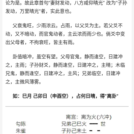
论为是。故此章首句“妻财发动，八方咸仰晴光” 改为“子孙
发动，万里晴光”者，实此意也。
父衰鬼旺，少雨浓云。占雨，以父爻为主。若父爻不
动，又不暗动，而官鬼动者，主云浓而雨少也。倘爻中变
出父母者，不拘衰旺，皆主有雨。
卦值暗冲，虽空有望。父母官鬼，静而逢空，日建冲
之，主雨；子孙财爻，静而逢空，日建冲之，主晴；木临
兄鬼，静而逢空，日建冲之，主风；兄弟临空，日建冲
之，主微风薄雾。
如：巳月 己卯日（申酉空），占何日晴，得“离卦”