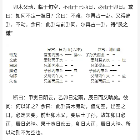
卯木父动，临于旬空，不雨于己酉日，必雨于卯日。或
曰：如何不定一准日？余曰：不难，尔再占一卦。又得离
卦，不动。余曰：此卦与前卦同，尔再占一卦，
得“艮之
谦”
断曰：甲寅日阴云，乙卯日定雨，辰日而又晴矣。彼
问：何以知之？余曰：此卦寅木鬼动，值旬空，出空之
日，必定天变。前卦卯木父，变辰土子孙，故知卯日必
雨，辰日必晴。果于寅日密云，卯日大雨，辰日大晴。所
以动则不为空也。