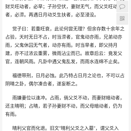
财爻旺动者，必旱；子孙空伏，妻财无气，而父爻旺动
者，必涝。再遇日月动爻生扶者，必至浸没。
觉子曰：若重旺衰，此论何尝无理？但余存数十余年之
占验，天时无日不占，时当涝者，官鬼动亦雨，兄弟动亦
雨，父鬼休囚无气者，动亦有雨。时当旱者，即父持月
建，亦不过浓云重雾，微雨沾尘而已。故章后云：竟发父
官，连朝风雨。凡卦中遇父鬼乱发，而雨水连绵不止矣。
福德带刑，日月必蚀。此乃特占日月之论也，不可以占
阴晴之卦，偶尔凑合者，遂妄断之。
雨嫌妻位以逢冲。占雨，倘父爻不动，而妻财暗动者，
还主晴明；占晴，若子孙妻财不动，而父母暗动者，仍为
有雨。
晴利父官而化退。旧文“晴利父爻之入墓”，谓父爻入