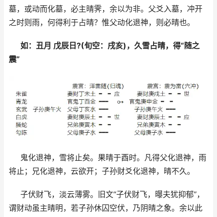
墓，或动而化墓，必主晴霁，余以为非。父爻入墓，冲开
之时则雨，何得利于占晴？惟父动化退神，则必晴也。
如：丑月 戊辰日?(旬空：戌亥)，久雪占晴，得“随之
震”
鬼化退神，雪将止矣。果晴于酉时。凡得父化退神，雨
将止；兄化退神，云欲开；子孙财爻化退神，晴不久。
子伏财飞，淡云薄雾。旧文“子伏财飞，曝夫犹抑郁”，
谓财动虽主晴明，若子孙休囚空伏，乃阴晴之象。余以此