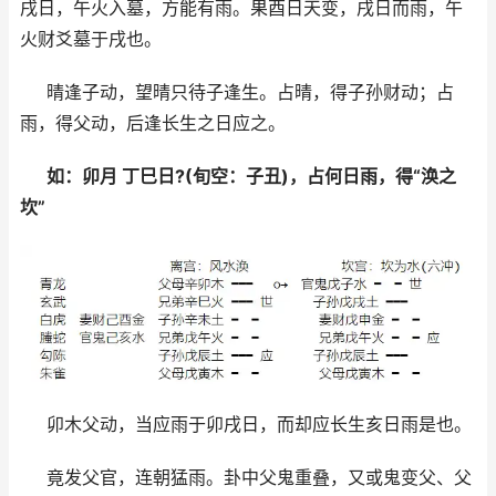
戌日，午火入墓，方能有雨。果酉日天变，戌日而雨，午
火财爻墓于戌也。
晴逢子动，望晴只待子逢生。占晴，得子孙财动；占
雨，得父动，后逢长生之日应之。
如：卯月 丁巳日?(旬空：子丑)，占何日雨，得“涣之
坎”
卯木父动，当应雨于卯戌日，而却应长生亥日雨是也。
竟发父官，连朝猛雨。卦中父鬼重叠，又或鬼变父、父