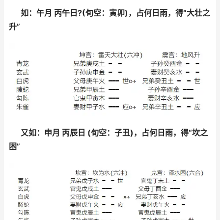
如：午月 丙午日?(旬空：寅卯)，占何日雨，得“大壮之
升”
又如：申月 丙辰日 (旬空：子丑)，占何日雨，得“坎之
困”