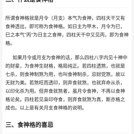
所谓食神格就是月令（月支）本气为食神，四柱天干又有
食神透出，即可称为食神格。如日主为甲木，月令为巳，
巳之本气“丙”为日主之食神，四柱天干中又见丙，即为食神
格。
如果月令或月支为食神的话，那么四柱八字内见十神中
的财星，为食神生财格，格局纯正。若四柱透煞，也就是
七杀，则食神制煞为用，也叫食神制杀，忌财党煞，故以
无财为美。若煞旺而透印，则弃食就煞，也就弃命从杀，
以印化杀为用。但弃食就煞者，虽月令食神，不再以食神
格论矣。四柱若见枭印夺食，则弃食就煞为真，斯亦格之
成也。以上是有关月支食神格的说明。
三、食神格的喜忌