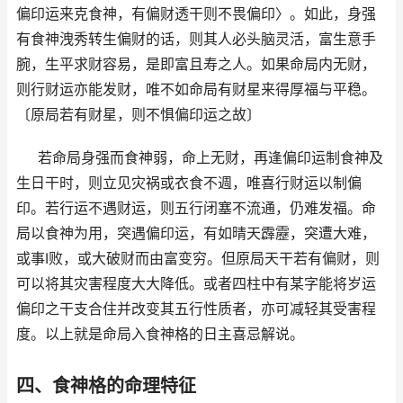
偏印运来克食神，有偏财透干则不畏偏印〉。如此，身强
有食神洩秀转生偏财的话，则其人必头脑灵活，富生意手
腕，生平求财容易，是即富且寿之人。如果命局内无财，
则行财运亦能发财，唯不如命局有财星来得厚福与平稳。
〔原局若有财星，则不惧偏印运之故〕
若命局身强而食神弱，命上无财，再逢偏印运制食神及
生日干时，则立见灾祸或衣食不週，唯喜行财运以制偏
印。若行运不遇财运，则五行闭塞不流通，仍难发福。命
局以食神为用，突遇偏印运，有如晴天霹靂，突遭大难，
或事I败，或大破财而由富变穷。但原局天干若有偏财，则
可以将其灾害程度大大降低。或者四柱中有某字能将岁运
偏印之干支合住并改变其五行性质者，亦可减轻其受害程
度。以上就是命局入食神格的日主喜忌解说。
四、食神格的命理特征