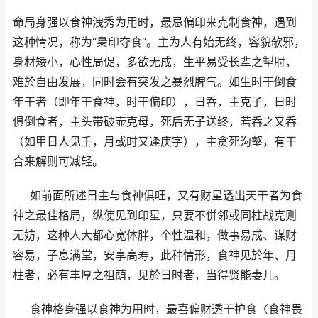
命局身强以食神洩秀为用时，最忌偏印来克制食神，遇到
这种情况，称为“梟印夺食”。主为人有始无终，容貌欹邪，
身材矮小，心性局促，多欲无成，生平易受长辈之掣肘，
难於自由发展，同时会有突发之暴烈脾气。如生时干倒食
年干者（即年干食神，时干偏印），日呑，主克子，日时
俱倒食者，主头带破壶克母，死后无子送终，若呑之又呑
（如甲日人见壬，月或时又逢庚字），主贪死沟壑，有干
合来解则可减轻。
如前面所述日主与食神俱旺，又有财星透出天干者为食
神之最佳格局，纵使见到印星，只要不併邻或同柱战克则
无妨，这种人大都心宽体胖，个性温和，做事易成、谋财
容易，子息满堂，安享高寿，此种情形，食神见於年、月
柱者，必有丰厚之祖荫，见於日时者，当得贤能妻儿。
食神格身强以食神为用时，最喜偏财透干护食〈食神畏