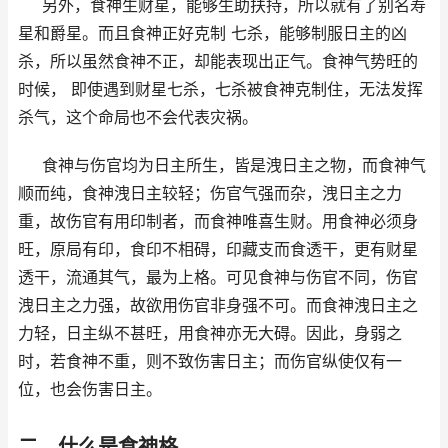
另外，食神生财星，能够生助扶持，所以就有了别名寿
星和爵星。而且食神正好克制 七杀，能够制服日主的凶
杀，所以虽然食神不正，却能表现出正气。食神气势旺的
时候， 即使遇到财星七杀，七杀被食神克制住，无法发挥
杀气，这个命局也不会代表灾祸。
食神与伤官均为日主所生，皆是洩日主之物，而食神气
顺而纯，食神洩日主较轻；伤官气强而杂，洩日主之力
重，故伤官有用印制者，而食神唯喜生财。用食神必须身
旺，原局有印，食印不相碍，印藏支而食透干，更有财星
透干，流通其气，最为上格。可见食神与伤官不同，伤官
洩日主之力强，故欲用伤官非身强不可。而食神洩日主之
力轻，日主纵不甚旺，用食神亦无大碍。因此，身弱之
时，若食神不重，则不致伤害日主；而伤官纵使仅有一
位，也会伤害日主。
二、什么是食神格