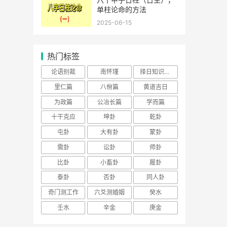
单柱论命的方法
2025-06-15
热门标签
论语别裁
南怀瑾
择日知识大全
里仁篇
八佾篇
黄道吉日
为政篇
公冶长篇
学而篇
十干克应
坤卦
乾卦
屯卦
大有卦
蒙卦
需卦
讼卦
师卦
比卦
小畜卦
履卦
泰卦
否卦
同人卦
奇门测工作
六爻测婚姻
癸水
壬水
辛金
庚金