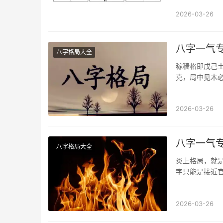
2026-03-26
八字一气
八字格局大全
稼穑格即戊己
克，局中见木
或多得气血上
2026-03-26
八字一气
八字格局大全
炎上格局，就
字只能是接近
可与巳字贴近
多主眼疾风湿
2026-03-26