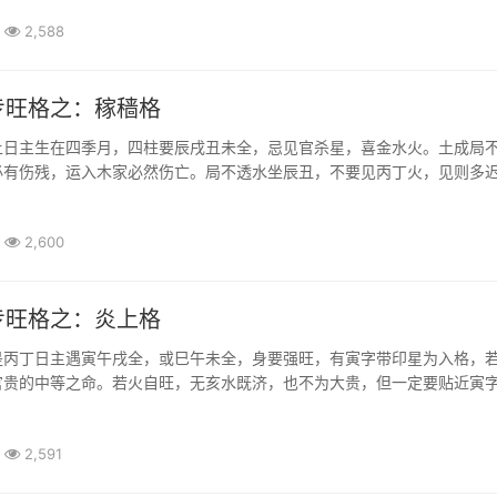
2,588
专旺格之：稼穑格
土日主生在四季月，四柱要辰戌丑未全，忌见官杀星，喜金水火。土成局
必有伤残，运入木家必然伤亡。局不透水坐辰丑，不要见丙丁火，见则多
疾病。稼穑格最喜月令透庚辛，他干不见甲乙丙丁最高强
2,600
专旺格之：炎上格
是丙丁日主遇寅午戌全，或巳午未全，身要强旺，有寅字带印星为入格，
官贵的中等之命。若火自旺，无亥水既济，也不为大贵，但一定要贴近寅
冲破，又不可与午字贴近直射。四柱中忌见戊己和辰丑耗泄，如晦去火之
等病
2,591