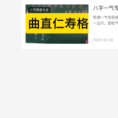
八字一气
八字格局大全
所谓一气专旺
一五行，即旺
（金气专旺）
2026-03-26