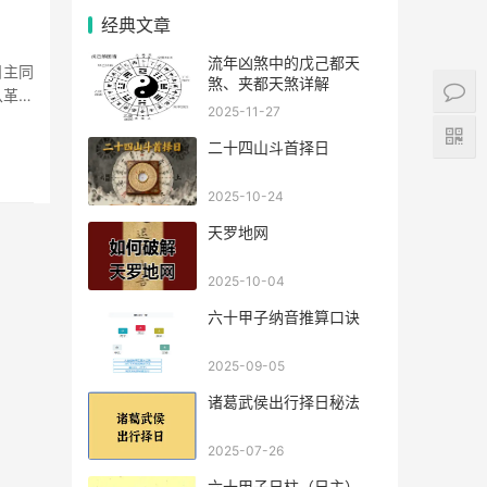
经典文章
流年凶煞中的戊己都天
日主同
煞、夹都天煞详解
从革格
2025-11-27
二十四山斗首择日
2025-10-24
天罗地网
2025-10-04
六十甲子纳音推算口诀
2025-09-05
诸葛武侯出行择日秘法
2025-07-26
六十甲子日柱（日主），