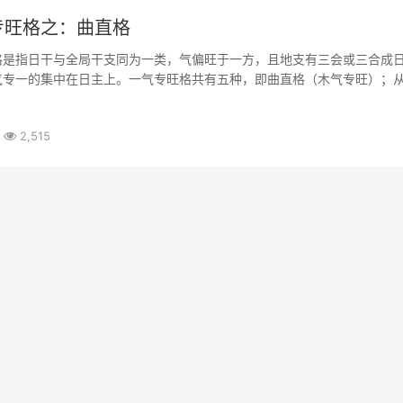
专旺格之：曲直格
格是指日干与全局干支同为一类，气偏旺于一方，且地支有三会或三合成
气专一的集中在日主上。一气专旺格共有五种，即曲直格（木气专旺）；
；炎上格（火气专旺）；润下格（水气专旺）；稼穑格（土气专旺）
2,515