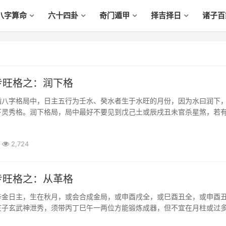
八字算命
六十四卦
奇门遁甲
择吉择日
诸子百
专旺格之：润下格
指八字格局中，日主五行为壬水、癸水者生于水旺的月份，因为水曰润下
下灵秀格。润下格局，局中最好不要见到戊己土或辰戌丑未官杀星煞，若
局。申月生要会合局，如申子辰或巳日；丑月生要亥子丑会或子日。
2,724
专旺格之：从革格
辛金日主，生在秋月，或会合成金局，或申酉戌全，或巳酉丑全，或申酉
亥子玄武神泄秀，须带丙丁巳午一两位方能锻炼成器，但不宜在月柱或过
是辛巳、辛酉、辛丑三日更不宜被火伤其元神。