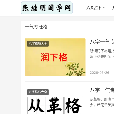
六爻占卜
一气专旺格
八字一气
八字格局大全
所谓润下格是
润下格也叫润
最好是会合成
2026-03-26
八字一气
八字格局大全
从革格，即庚
会。若无壬癸
成其祸，尤其