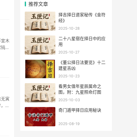
推荐文章
择吉择日道家秘传《金符
经》
2025-10-28
二十八星宿在择日中的应
不宜木
用
迟钝，
2025-10-27
《董公择日法要览》十二
建星吉凶
2025-10-23
看男女值年星辰属命之
图，附：九星照命灯图
若无寅
2025-10-03
字，不
奇门遁甲择日应用秘诀
光明，
2025-08-19