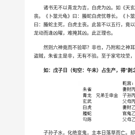
诸书无不以青龙为吉，白虎为凶。如《天玄
丧。《卜筮元龟》曰：螣蛇白虎忧尊长。《卜筮
曰：螣蛇主死，白虎主丧。此皆不以五行，竟以
龙动而逢凶曜，难掩其凶。此正理也。
然则六神竟而不验耶？非也，乃附和之神耳
盗贼，朱雀主是非，无有不验。至于家宅坟茔，
如：戊子日（旬空：午未）占生产，得“剥之
子孙子水，化绝变鬼，主本日落草而亡。却