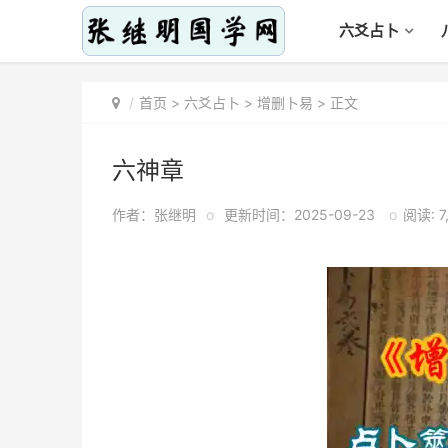
六爻占卜
首页
>
六爻占卜
>
增删卜易
> 正文
六神章
作者：张继明
o
更新时间：2025-09-23
o
阅读: 7