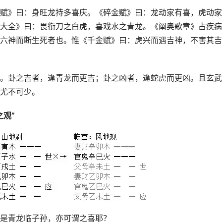
赋》曰：身旺龙持多喜庆。《碎金赋》曰：龙动家有喜，虎动家
大全》曰：畏衔刀之白虎，喜戏水之青龙。《阐奥歌章》占疾病
六神而断生死者也。惟《千金赋》曰：虎兴而遇吉神，不害其吉
。卦之吉者，逢青龙而更吉；卦之凶者，逢蛇虎而更凶。且玄武
尤不可少。
观”
是青龙临子孙，亦可谓之喜耶？