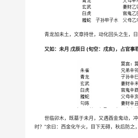
青龙加未土，文章持世，动化回头之生，日
又如：未月 戊辰日 (旬空：戌亥)，占官事
世临卯木，既墓于未月，又遇酉金鬼动，冲
时？”余曰：西金化午火，目下无碍，秋后防之