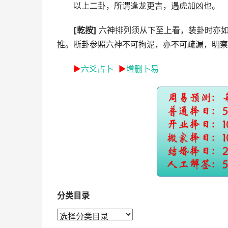
以上二卦，所谓逢龙更吉，遇虎加凶也。
[乾按]
六神排列须从下至上看，装卦时亦
推。断卦参照六神不可拘泥，亦不可疏漏，明察
►
六爻占卜
►
增删卜易
分类目录