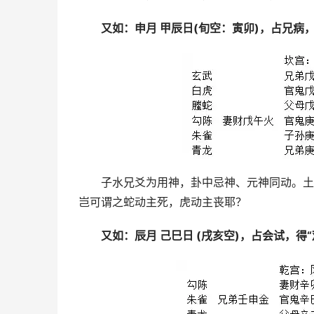
又如：申月 甲辰日(旬空：寅卯)，占兄病，
子水兄爻为用神，卦中忌神、元神同动。土
岂可谓之蛇动主死，虎动主丧耶？
又如：辰月 己巳日 (戌亥空)，占会试，得“