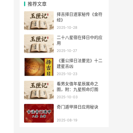
推荐文章
择吉择日道家秘传《金符
经》
2025-10-28
二十八星宿在择日中的应
用
2025-10-27
《董公择日法要览》十二
建星吉凶
2025-10-23
看男女值年星辰属命之
图，附：九星照命灯图
2025-10-03
奇门遁甲择日应用秘诀
2025-08-19