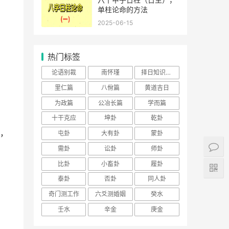
单柱论命的方法
2025-06-15
热门标签
论语别裁
南怀瑾
择日知识大全
里仁篇
八佾篇
黄道吉日
为政篇
公冶长篇
学而篇
十干克应
坤卦
乾卦
，
屯卦
大有卦
蒙卦
需卦
讼卦
师卦
比卦
小畜卦
履卦
泰卦
否卦
同人卦
奇门测工作
六爻测婚姻
癸水
壬水
辛金
庚金