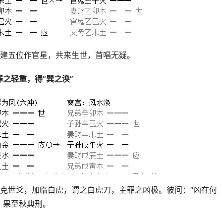
建五位作官星，共来生世，首唱无疑。
罪之轻重，得“巽之涣”
克世爻，加临白虎，谓之白虎刀，主罪之凶极。彼问：“凶在何
，果至秋典刑。