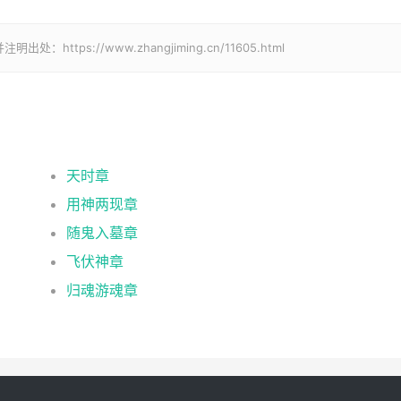
ps://www.zhangjiming.cn/11605.html
天时章
用神两现章
随鬼入墓章
飞伏神章
归魂游魂章