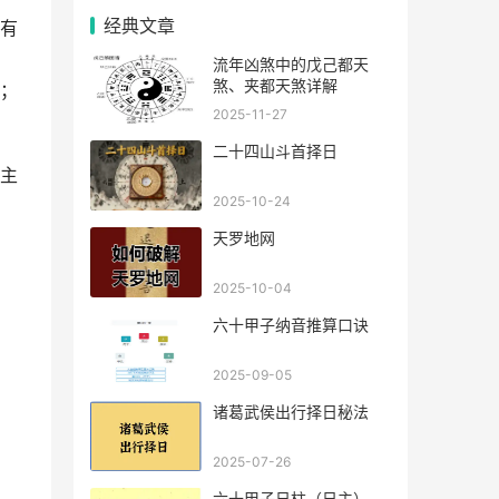
经典文章
有
流年凶煞中的戊己都天
煞、夹都天煞详解
；
2025-11-27
二十四山斗首择日
主
2025-10-24
天罗地网
2025-10-04
六十甲子纳音推算口诀
2025-09-05
诸葛武侯出行择日秘法
2025-07-26
六十甲子日柱（日主），