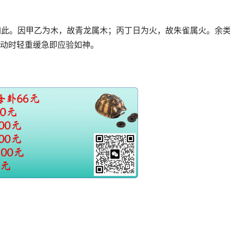
如此。因甲乙为木，故青龙属木；丙丁日为火，故朱雀属火。余
动时轻重缓急即应验如神。