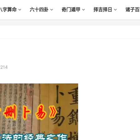
八字算命
六十四卦
奇门遁甲
择吉择日
诸子百
,214