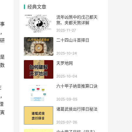
经典文章
流年凶煞中的戊己都天
煞、夹都天煞详解
事
2025-11-27
，
二十四山斗首择日
研
2025-10-24
是
天罗地网
数
2025-10-04
六十甲子纳音推算口诀
在
，
2025-09-05
理
诸葛武侯出行择日秘法
寅
2025-07-26
六十甲子日柱（日主），