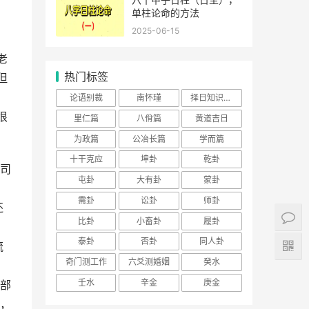
单柱论命的方法
2025-06-15
老
热门标签
但
：
论语别裁
南怀瑾
择日知识大全
很
里仁篇
八佾篇
黄道吉日
为政篇
公冶长篇
学而篇
十干克应
坤卦
乾卦
司
屯卦
大有卦
蒙卦
需卦
讼卦
师卦
还
比卦
小畜卦
履卦
泰卦
否卦
同人卦
流
奇门测工作
六爻测婚姻
癸水
壬水
辛金
庚金
部
，