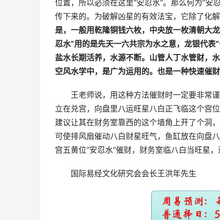
位置，所以必须在这里“安忍水”。那么何为“安忍
传下来的。为破解凶星的有效法宝，它除了化解
是，一般用乾隆铜钱六枚，中央放一枚清朝大龙
忍水”用的是先天一六共宗为水之意，龙银代表“
盐水长期活养，水源不断。山管人丁水管财，水
空风水学中，是广为运用的。也是一种快速催财
王老师说，用这种方法催财时一定要非常谨
立在兑宫，向盘里八运旺星八白正飞临这个宫位
建议让其在财务室靠西的这个墙角上开了个洞，
可使排风扇催动八白财星旺气，鱼缸放在向盘八
宫五黄位“安忍水”催财，财务室临八白当旺星
国际易经文化研究会会长王洪年先生