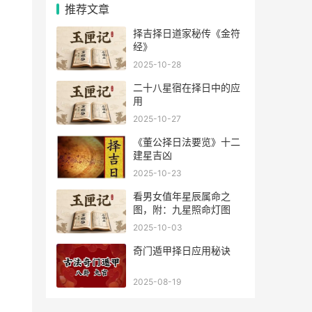
推荐文章
择吉择日道家秘传《金符
经》
2025-10-28
二十八星宿在择日中的应
用
2025-10-27
《董公择日法要览》十二
建星吉凶
2025-10-23
看男女值年星辰属命之
图，附：九星照命灯图
2025-10-03
奇门遁甲择日应用秘诀
2025-08-19