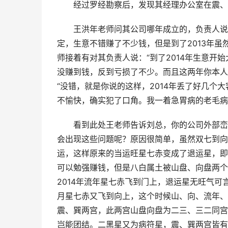
经过罗经勘察后，发现其经理办公室在震、
王洪年老师问其公司哪年成立的，负责人说是
定，生意不错赚了不少钱，但是到了2013年
师接着有对其负责人说：“到了2014年生意
没赚到钱，反到亏损了不少。而且这两年你本人
“没错，就是你说的这样，2014年丢了好几
不愉快，确实犯了口角。我一着急胃病的老毛病
看到此处王老师告诉刘总，你的公司外部峦
会出现这些问题呢？原因很简单，虽然双七到向
运，这样原来的当运旺星七赤变成了退运星，即
可以勉强赚钱，但是八白属土被山盘、向盘两个
2014年流年星七赤飞到门上，退运星无旺气
月星七赤又飞到向上，这个时候山、向、流年、
震、巽两宫，此两宫山盘向盘为二三、三二同宫
岂能团结。二黑星又为病符星，震、巽两宫皆有