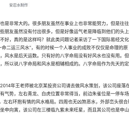
安忍水制作
也是非常大的。很多朋友虽然在事业上也非常能努力，但是往往
些朋友虽然没有付出很多，但是好像运气老是降临到他们的头上
不好，真的是这样吗？就此类问题记者采访了一下国际易经文化
一命二运三风水”，有的时候一个人事业的成败不仅仅是命理的原
，风水是后天运数。只有好的八字命局没有好风水也没有用。但
，所以说八字命局和风水是相辅相成的。八字命局作为先天的定
2014年王老师被北京某投资公司请去做风水策划，该公司座落
有气势，左右青龙、白虎位置非常得当，前边朱雀位是一停车场
”，左右环抱有情的风水格局。四周也无凶煞恶水，外部峦头很合
坐申向寅，该公司在三楼临九紫未来旺星，而且其公司也是申山