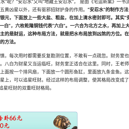
水”呢？“安忍水”又叫“地藏王安忍水”， 是由《宅运新案》一书
五黄凶星以外，还有驱邪招财护身的作用。
“安忍水”的制作方法
银元，下面放上一些大盐、粗盐，在加上清水密封即可。其实“
一白”，六枚乾隆铜钱代表“六白”。一六合为北方之水，再加上
主的是财运，这种布局方法，就是把水布局放到凶煞的方位。在
的方法。
慎，每次用时都需要反复勘测位置，不敢有一点疏忽。财务室也
。八白为财星又当运临旺，财务室正适合在这里。同时，王老师
上面按一个排风扇，下面放一个圆形鱼缸，里面放九条金鱼。这
星上，可以追星旺财。经过这样的布局调整，使其格局改变成了
，追星旺财的双重旺财格局。