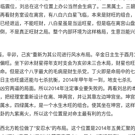
星飞临震位，刘总在这个位置上办公当然会生病了。二黑属土，三
再看财务室设在离宫，有八白六白星飞临，本来是财旺的组合，
已经退运，不能旺财，八白星虽是当运旺星，但是临在离宫山盘
倒，不是真正旺财之局。整个内部环境为这样格局，生意岂能兴
酉，辛卯，己亥”重新为其公司进行风水布局。辛金日主生于酉月
偏旺。坐下卯木财星得年支时支会为亥卯未三合木局，财星也旺
命。但是这个八字最大的毛病是财生杀党，丁火即是命局中的七
日主也旺盛还能与七杀抗衡，2014年甲午年一到，地支七杀扎
凶穷两逼的局面。所以2014年注定事业要失败的。再看刘总的
，把经理室重新设计在离、坤两宫，并让其靠左边坤宫坐。坤宫
属水，四绿属木，是一个水生木旺的组合。使其坐在坤宫，这样
卦的九紫离火，所以这个位置是对命主最有利的方位。
北方乾位做了“安忍水”的布局。这个位置是2014年五黄汇聚