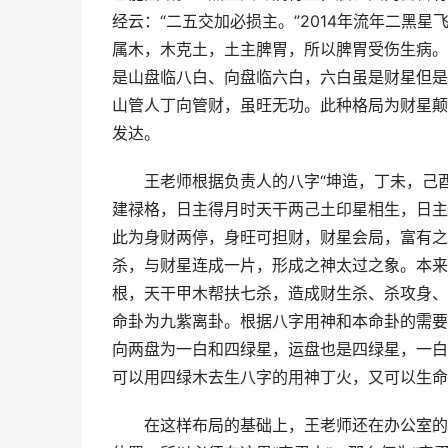
经云：“二五交加必损主。”2014年流年二黑
属木，木克土，土主脾胃，所以脾胃受伤生病。
是山盘临八白、向盘临六白，六白虽是财星但是
山管人丁向管财，虽旺无功。此种格局为财星颠
发达。
王老师根据负责人的八字“坤造，丁未，己
建禄格，日主得月时天干两己土印星相生，日主
此为身财两停，身旺可担财，财星会局，富有之
杀，与财星连成一片，形成之神太过之象。本来
根，天干甲木帮扶七杀，造成财生杀、杀攻身、
命卦为九紫离卦。根据八字用神和本命卦的需要
向两盘为一白和四绿星，运盘也是四绿星，一白
可以用四绿木去生八字的用神丁火，又可以生命
在这样布局的基础上，王老师还在办公室的西