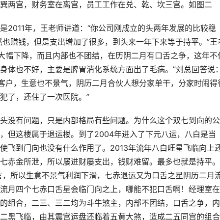
巽两宫，财务室在离宫，员工工作在兑、乾、坎三宫。如图二
2011年，王老师讲道：“你公司刚成立的头两年发展的比较稳
虽然也赚钱，但是支出增加了很多，到头来一年下来等于持平。”王
开始大幅下降，而且内部也不团结，在历阴二月有口舌之争，这年不
身体也不好，主要是脾胃消化系统方面出了毛病。”刘总回答说
个大客户，生意也不景气，阴历二月合伙人想分家单干，分家时闹得
犯了，还住了一次医院。”
头没有问题，只是内部格局有些问题。为什么这个双七到向的公
，但这楼属于退运楼。到了2004年进入了下元八运，八白是当
使飞到门向也没有什么作用了。2013年流年八白旺星飞临向上
七赤金所泄，所以屡进财屡支出，钱财难留。最多也就是持平。
可言，所以生意不景气利润下滑，七赤退运又为口舌之星阴历二月
流月四个七赤口舌星会临门向之上，哪能不犯口舌啊！经理室在
的组合，二三、三二均为斗牛煞主，内部不团结，口舌之争，内
二黑飞临，由其震宫运盘还临着五黄大煞，造成二五同宫的组合