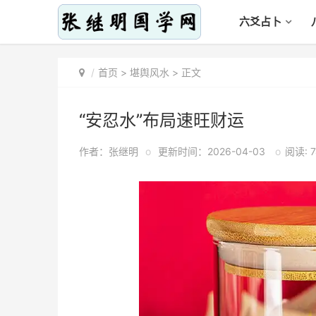
六爻占卜
首页
>
堪舆风水
> 正文
“安忍水”布局速旺财运
作者：张继明
o
更新时间：2026-04-03
o
阅读: 7