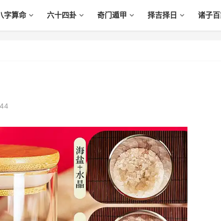
八字算命
六十四卦
奇门遁甲
择吉择日
诸子百
44