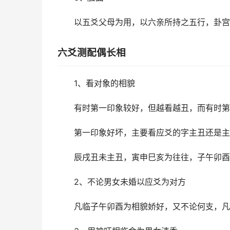
以五爻父母为用，以六亲所持之五行，卦宫
六爻测配偶长相
1、看对象的相貌
有时第一印象较好，但越看越丑，而有时第
第一印象好坏，主要看应爻的字主丑还是主
辰戌丑未主丑，寅申巳亥为往往，子午卯酉
2、不论男女未婚以应爻为对方
凡临子午卯酉为相貌娇好，又不论何支，凡