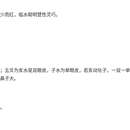
少而红，临水聪明慧性灵巧。
；五爻为亥水是双眼皮，子水为单眼皮，若亥动化子，一双一单
鼻子大。
。