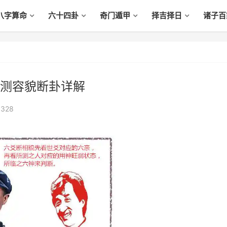
八字算命
六十四卦
奇门遁甲
择吉择日
诸子百
测容貌断卦详解
,328