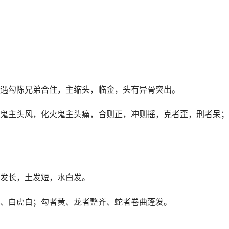
遇勾陈兄弟合住，主缩头，临金，头有异骨突出。
鬼主头风，化火鬼主头痛，合则正，冲则摇，克者歪，刑者呆；
发长，土发短，水白发。
、白虎白；勾者黄、龙者整齐、蛇者卷曲蓬发。