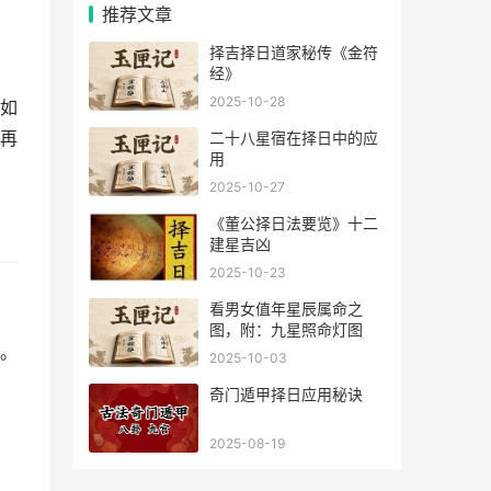
推荐文章
择吉择日道家秘传《金符
经》
2025-10-28
如
再
二十八星宿在择日中的应
用
2025-10-27
《董公择日法要览》十二
建星吉凶
2025-10-23
看男女值年星辰属命之
图，附：九星照命灯图
。
2025-10-03
奇门遁甲择日应用秘诀
2025-08-19