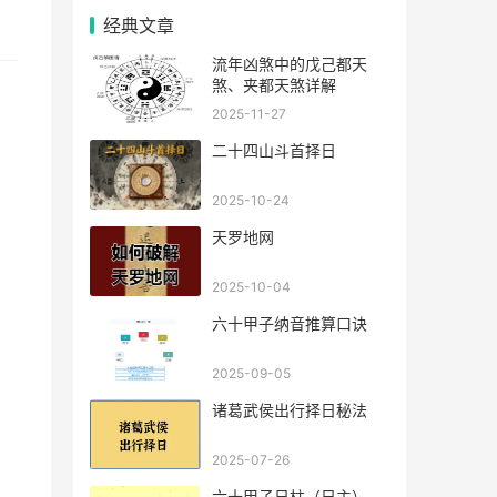
经典文章
流年凶煞中的戊己都天
煞、夹都天煞详解
2025-11-27
二十四山斗首择日
2025-10-24
天罗地网
2025-10-04
六十甲子纳音推算口诀
2025-09-05
诸葛武侯出行择日秘法
2025-07-26
六十甲子日柱（日主），