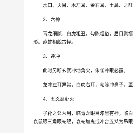
水口、火目、木左耳、金右耳、土鼻、之旺
2、六神
青龙细腻，白虎粗丑，勾陈粗俗，眉目聚攒
形。疼蛇相貌古怪。
3、逢冲
此时另断玄武冲地角尖，朱雀冲眼必露。
龙冲左耳异常，白虎右耳，勾陈冲鼻子，歪
4、五爻离卦火
子孙之爻为用，临青龙眼目漆黑有神。临白
衰鼠眼三角眼蛇眼，衰蛇加鬼或冲合五爻为吊眼