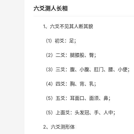
六爻测人长相
1、六爻不见其人断其貌
（1）初爻：足；
（2）二爻：腿膝股、臀；
（3）三爻：腹、小腹、肛门、腰、小便；
（4）四爻：胸、背、乳；
（5）五爻：耳面口、面须、鼻；
（5）上面爻：头发冠、手、人中；
2、六爻测形体