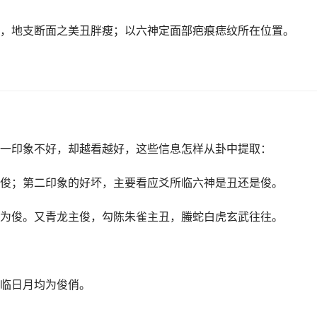
，地支断面之美丑胖瘦；以六神定面部疤痕痣纹所在位置。
一印象不好，却越看越好，这些信息怎样从卦中提取：
俊；第二印象的好坏，主要看应爻所临六神是丑还是俊。
为俊。又青龙主俊，勾陈朱雀主丑，螣蛇白虎玄武往往。
临日月均为俊俏。