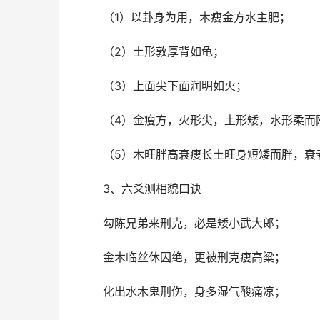
（1）以卦身为用，木瘦金方水主肥；
（2）土形敦厚背如龟；
（3）上面尖下面润明如火；
（4）金瘦方，火形尖，土形矮，水形柔而
（5）木旺胖高衰瘦长土旺身短矮而胖，衰
3、六爻测相貌口诀
勾陈兄弟来刑克，必是矮小武大郎；
金木临丝休囚绝，更被刑克瘦高粱；
化出水木鬼刑伤，身多湿气酸痛凉；