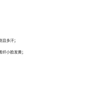
刚且多汗；
者纤小脸发黄；