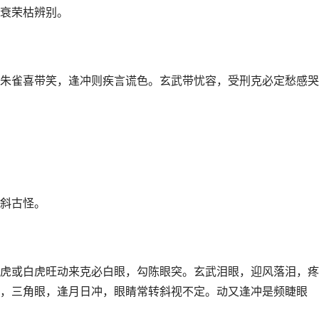
衰荣枯辨别。
朱雀喜带笑，逢冲则疾言谎色。玄武带忧容，受刑克必定愁感哭
斜古怪。
虎或白虎旺动来克必白眼，勾陈眼突。玄武泪眼，迎风落泪，疼
，三角眼，逢月日冲，眼睛常转斜视不定。动又逢冲是频睫眼