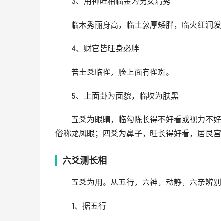
3、用神旺相临金为男女清秀
临木秀丽身高，临土敦厚矮胖，临火红润发
4、财官皆旺身必胖
若土爻临雀，脸上面有雀斑。
5、上面卦为面貌，临坎为肤黑
五爻为眼睛，临勾陈长得不好看或视力不好
俗称龙凤眼；四爻为鼻子，旺长得好看，居艮宫
六爻测长相
五爻为用。从五行，六神，动静，六亲辨别
1、据五行