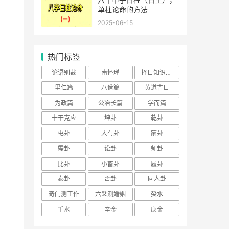
单柱论命的方法
2025-06-15
热门标签
论语别裁
南怀瑾
择日知识大全
里仁篇
八佾篇
黄道吉日
为政篇
公冶长篇
学而篇
十干克应
坤卦
乾卦
屯卦
大有卦
蒙卦
需卦
讼卦
师卦
比卦
小畜卦
履卦
泰卦
否卦
同人卦
奇门测工作
六爻测婚姻
癸水
壬水
辛金
庚金