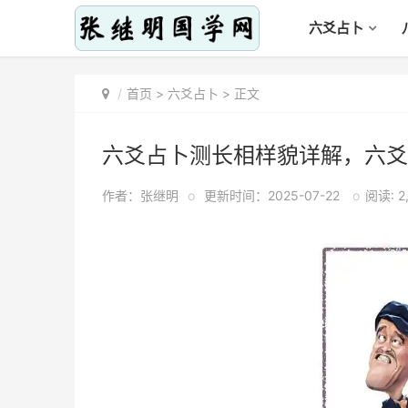
六爻占卜
首页
>
六爻占卜
> 正文
六爻占卜测长相样貌详解，六爻
作者：张继明
o
更新时间：2025-07-22
o
阅读: 2