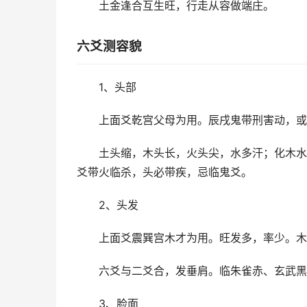
土金逢合互生旺，行走从容做端庄。
六爻测容貌
1、头部
上面爻乾宫父母为用。辰戌鬼带刑害动，或
土头缩，木头长，火头尖，水多汗；化木水
爻带火临杀，头必带疾，忌临鬼爻。
2、头发
上面爻震巽宫木才为用。旺发多，率少。木
六爻与二爻合，发垂肩。临朱雀赤、玄武黑
3、脸面