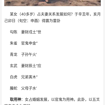
某女（40多岁）占夫妻关系发展如何？于辛丑年，亥月
己卯日（旬空：申酉）得震为雷卦
勾陈 妻财戌土″世
朱雀 官鬼申金″
青龙 子孙午火′
玄武 妻财辰土″应
白虎 兄弟寅木″
螣蛇 父母子水′
取用神
：女占婚姻发展，以官鬼为用神。此卦，以五爻