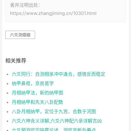
者并注明出处：
https://www.zhangjiming.cn/10301.html
六爻测婚姻
相关推荐
六爻同行：自测相亲冲中逢合，感情反而稳定
纳甲鼻祖，京房易学
月相纳甲法，新的纳甲图
月相纳甲和先天八卦配数
八卦月相纳甲，定位于九宫、合数于河图
六爻六神含义详解,六爻六神配六亲详解吉凶
六爻预测官司输赢论述，测官非断卦要点