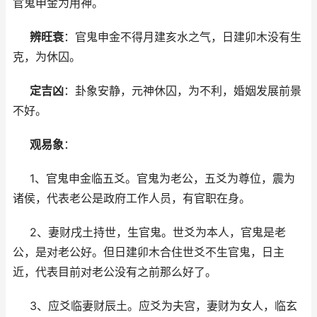
官鬼申金为用神。
辨旺衰
：官鬼申金不得月建亥水之气，日建卯木没有生
克，为休囚。
定吉凶
：卦象安静，元神休囚，为不利，婚姻发展前景
不好。
观易象
：
1、官鬼申金临五爻。官鬼为老公，五爻为尊位，震为
诸侯，代表老公是政府工作人员，有官职在身。
2、妻财戌土持世，生官鬼。世爻为本人，官鬼是老
公，是对老公好。但日建卯木合住世爻不生官鬼，日主
近，代表目前对老公没有之前那么好了。
3、应爻临妻财辰土。应爻为夫宫，妻财为女人，临玄