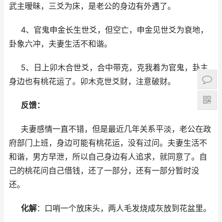
武主暧昧，三爻为床，是老公的身边有外遇了。
4、官鬼申金长生世爻，但空亡，申金见世爻为衰地，
卦象六冲，夫妻生活不和谐。
5、日上卯木合世爻，合中带克，克我着为官鬼，卦主
身边也有桃花运了。卯木克世爻财，注意破财。
反馈：
夫妻感情一直不错，但是最近几年关系平淡，老公在政
府部门上班，身边可能有桃花运，没有过问。夫妻生活不
和谐，男方早泄，所以自己身边有人追求，就同意了。自
己的桃花问自己借钱，还了一部分，还有一部分暂时没
还。
化解
：口哨一个放床头，两人毛发烧成灰放到花盆里。