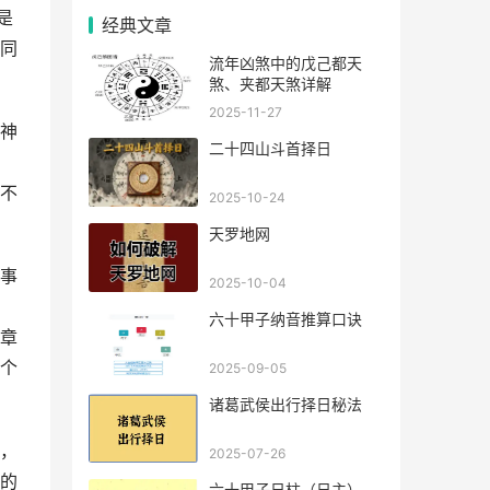
是
经典文章
同
流年凶煞中的戊己都天
煞、夹都天煞详解
2025-11-27
神
二十四山斗首择日
不
2025-10-24
天罗地网
事
2025-10-04
六十甲子纳音推算口诀
章
个
2025-09-05
诸葛武侯出行择日秘法
，
2025-07-26
的
六十甲子日柱（日主），