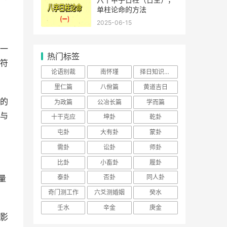
单柱论命的方法
2025-06-15
一
热门标签
符
论语别裁
南怀瑾
择日知识大全
里仁篇
八佾篇
黄道吉日
的
为政篇
公冶长篇
学而篇
与
十干克应
坤卦
乾卦
屯卦
大有卦
蒙卦
需卦
讼卦
师卦
比卦
小畜卦
履卦
泰卦
否卦
同人卦
量
奇门测工作
六爻测婚姻
癸水
壬水
辛金
庚金
影