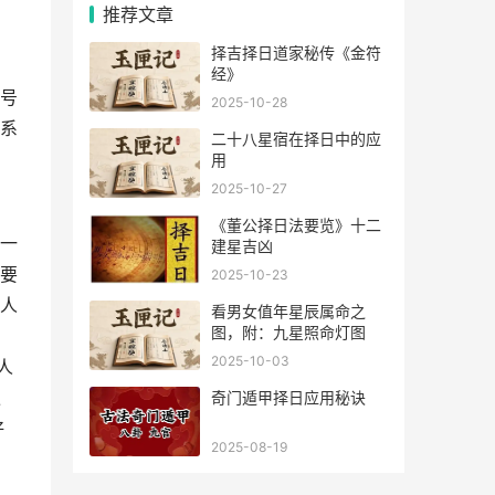
推荐文章
择吉择日道家秘传《金符
经》
号
2025-10-28
系
二十八星宿在择日中的应
用
2025-10-27
《董公择日法要览》十二
一
建星吉凶
要
2025-10-23
人
看男女值年星辰属命之
图，附：九星照命灯图
。
2025-10-03
人
像
奇门遁甲择日应用秘诀
好
2025-08-19