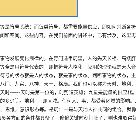
等是符号系统；而每类符号，都需要能量供应，即如何判断各符
间和空间。这些内容，在我们前面的讲述中，已有涉及。这里再
事物发展变化规律的。在奇门遁甲局里，人的先天长相、高矮胖
等全是用符号代表的，即把符号人格化，应用的理论就是天人合
符号的状态就是人的状态，就是事的状态。判断事物的状态，主
八门、九宫、八神、天干、格局。我们也可以称为天时、地利、
时-----天时是第一位的，时势造英雄；九星是能量的供应器
的多少等。地利----即区域。任何人、事，都受着区域的影响。
教信仰、思维，意识形态等。格局：一是与天地人神共同的组合，就
动员各方面的条件都具备了，偏偏关键时刻闹肚子，则也难取得