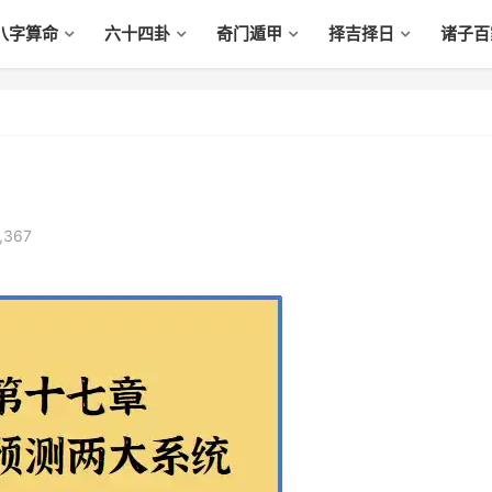
八字算命
六十四卦
奇门遁甲
择吉择日
诸子百
,367