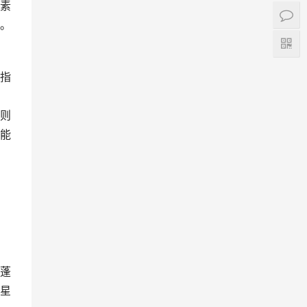
素
。
指
则
能
蓬
星