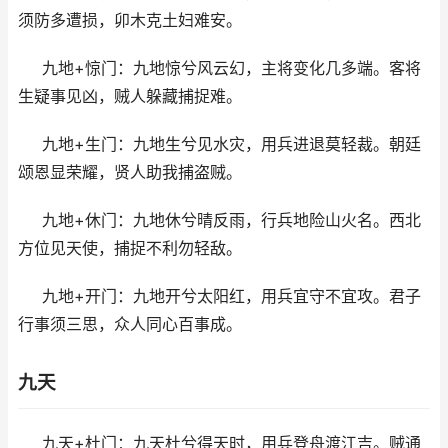
须防多遭损，卯木克土妇难安。
九地+惊门：九地惊兮风云幻，主将变化几多端。客将
生疑事见凶，贼人躲藏捕捉难。
九地+生门：九地生兮见水灾，用兵进退莫轻裁。朝廷
颂恩显荣耀，贤人助我捕盗贼。
九地+休门：九地休兮晴反雨，行兵地险山火名。西北
方位见天使，捕捉不利勿轻敌。
九地+开门：九地开兮太阳红，用兵宜守不宜攻。君子
行事须三思，众人同心百事成。
九天
九天+杜门：九天杜兮得天时，用兵登舟渡江吉。贼通