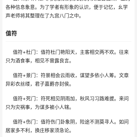
各种信息象意。为了学者有形象的认识，便于记忆，幺学
声老师将其整理在了九宫八门之中。
值符
值符+杜门：值符杜门艳阳天，主客相交两不欢。往来
只为酒食事，相见不曾露良言。
值符+景门：符景相会云雨收，谋望多依小人筹。文章
异彩衣丝缕，君子嘉爵亦封侯。
值符+死门：符死相见阴雨加，秋风习习路难拔。来问
只为灾祸事，为谋多被小人辖。
值符+伤门：值符伤门卦象阴，险途不测莫寻人。如问
居家多不利，换庄移家须急论。