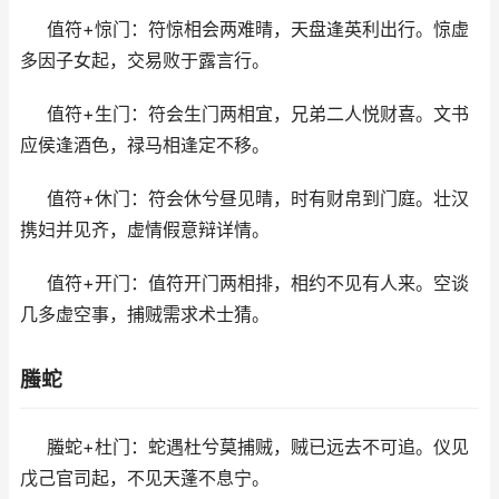
值符+惊门：符惊相会两难晴，天盘逢英利出行。惊虚
多因子女起，交易败于露言行。
值符+生门：符会生门两相宜，兄弟二人悦财喜。文书
应侯逢酒色，禄马相逢定不移。
值符+休门：符会休兮昼见晴，时有财帛到门庭。壮汉
携妇并见齐，虚情假意辩详情。
值符+开门：值符开门两相排，相约不见有人来。空谈
几多虚空事，捕贼需求术士猜。
螣蛇
螣蛇+杜门：蛇遇杜兮莫捕贼，贼已远去不可追。仪见
戊己官司起，不见天蓬不息宁。