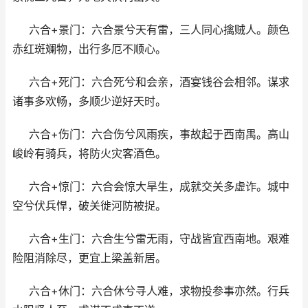
六合+景门：六合景兮天有雷，三人同心擒贼人。颜色
赤红斑斓物，出行多厄不顺心。
六合+死门：六合死兮和会亲，酒宴钱谷会相邻。谋求
诸事多欢畅，多顺少逆好天时。
六合+伤门：六合伤兮风雨疾，事故起于西南禺。高山
峻岭有骑兵，将防火灾客酒色。
六合+惊门：六合会惊大旱生，成就交关多虚诈。城中
空兮伏兵悍，破关徙河防被捉。
六合+生门：六合生兮雷无雨，守战皆宜西南地。艰难
险阻消除尽，更宜上梁盖新居。
六合+休门：六合休兮寻人难，求物投参事亦然。行兵