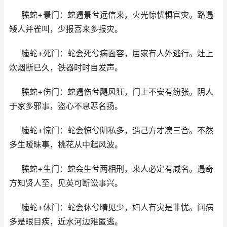
螣蛇+景门：蛇遇景兮远信来，火光惊忧惧官灾。路遇
矮人并雀叫，少报喜来多报灾。
螣蛇+死门：蛇会死兮病面容，居家有人外逃行。灶上
炊烟断已久，铁器时时自发声。
螣蛇+伤门：蛇遇伤兮飓风狂，门上不安有纷张。阴人
于家多邪事，盗心不息恶名扬。
螣蛇+惊门：蛇会惊兮阴私多，遇己方才凑三合。不然
多生暧昧事，桃花从中起风波。
螣蛇+生门：蛇会生兮两相刑，来人必定有威名。遇奇
方知贤人至，见英可断讼事兴。
螣蛇+休门：蛇会休兮晴见少，妇人有灾是非忧。问病
多是眼目疾，近水河边难匿逃。