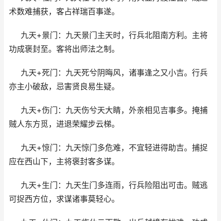
术数难捕获，客占祥瑞百事遂。
九天+景门：九天景门主天时，行兵北阻南方利。主将
功成褒封至。客将出师法之制。
九天+死门：九天死兮阴晦风，诸事逢之又小吉。行兵
亦主小破敌，忌害贤良易生疑。
九天+伤门：九天伤兮天大睛，外亲相见吉事多。掩捕
贼人东方觅，进退荣耀步云梯。
九天+惊门：九天惊门多危难，不宜轻进得助吉。捕捉
应在西山下，主将褒封客多谋。
九天+生门：九天生门多连雨，行兵险阻出可击。贼逃
可捉西方位，求谋诸事莫轻心。