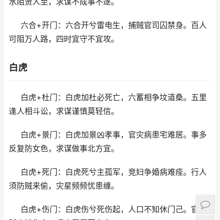
水阻贤人至，求谋不成事不遂。
六合+开门：六合开兮雷电生，捕贼官司囚禁身。百人
可阻万人路，四时宜守不宜攻。
白虎
白虎+杜门：白虎加杜必死亡，六蓄相争坟道桑。五里
逢人相斗讼，求谋谨慎莫轻信。
白虎+景门：白虎加景凶孝事，官灾病患宅难居。事多
反复防女色，求谋做事北方宜。
白虎+死门：白虎死兮主孤军，竞妇争婚病难痊。行人
须防贼来偷，灾星频频忧患缠。
白虎+伤门：白虎伤兮死伤起，人口不知休门己。官司