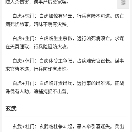
贼人杀伤害，遇事严厉莫宽容。
白虎+惊门：白虎加惊有异云，行兵有险不可进。伤亡
病死忧愁事，暗昧不明有灾殃。
白虎+生门：白虎临生主杀伤，远行凶死病须亡。求谋
在天莫强取，行兵险阻防火攻。
白虎+休门：白虎休兮主争张，占病难安官讼长。谋事
求官皆不遂，行兵防诈有虚惊。
白虎+开门：白虎临开贵出兵，远行事凶出难逃。征战
诛伐有人助，追捕掩捉不出营。
玄武
玄武+杜门：玄武临杜争斗起，恶人牵引酒迷失。兵出