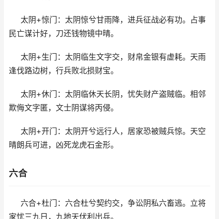
太阴+惊门：太阴惊兮甘雨降，进兵征战必有功。占事
民亡谋计好，刀还钱物镜中晴。
太阴+生门：太阴临生文字交，财帛金银有虚耗。天雨
逢伐路边树，行兵败北损财宝。
太阴+休门：太阴临休天长阴，忧失财产盗贼临。相邻
欺侮文字匿，文士阴谋将丙侵。
太阴+开门：太阴开兮远行人，居家恐被贼兵惊。天空
晴朗兵可进，凶死龙虎石金形。
六合
六合+杜门：六合杜兮契约交，争讼阴私六畜逃。立将
家忧三九日，九地天伏利出兵。