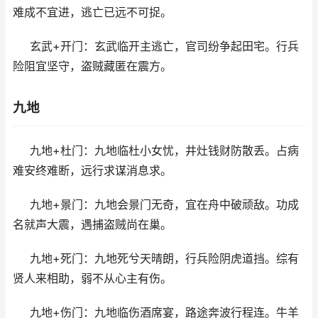
难成不宜进，逃亡已远不可捉。
玄武+开门：玄武临开主逃亡，官司纷争起田宅。行兵
险阻宜坚守，盗贼藏匿在震方。
九地
九地+杜门：九地临杜小女忧，井灶钱财防散丢。占病
难安终难断，远行求谋消息求。
九地+景门：九地会景门无奇，宜在舟中破顽敌。功成
名就声大震，遇捕盗贼尚在巢。
九地+死门：九地死兮天晴朗，行兵险阴虎道挡。综有
贤人来相助，弱不从心主有伤。
九地+伤门：九地临伤酒席宴，路途奔波行程连。牛羊