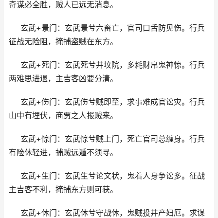
奇谋必全胜，贼人已远无消息。
玄武+景门：玄武景兮六畜亡，官司口舌防见伤。行兵
征战无险阻，掩捕盗贼在东方。
玄武+死门：玄武死兮井坟院，多耗财帛鬼神惊。行兵
两难思进退，主吉客凶要分清。
玄武+伤门：玄武伤兮贼即至，求事难成官讼灾。行兵
山中有埋伏，商贾之人报贼来。
玄武+惊门：玄武惊兮贼上门，死亡官司总缠身。行兵
有险休轻进，捕贼远遁不须寻。
玄武+生门：玄武生兮论文状，鬼着人身争讼多。征战
主吉客不利，掩捕东方则可获。
玄武+休门：玄武休兮守战休，鬼贼投井产妇厄。求谋