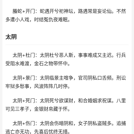
螣蛇+开门：蛇遇开兮祀神坛，路遇常是妄论仙。不然
多遭小人戏，时结冤仇夜难眠。
太阴
太阴+杜门：太阴杜兮恶人斯，事事难成又主迟。行兵
受阻水难渡，金石之物带怀中。
太阴+景门：太阴临景主喧争，官司阴私口舌频。刑讼
牢狱多愁事，风波阵阵几时停。
太阴+死门：太阴死兮欲谋财，和合婚姻求祝谋。八里
可见三孝子，金银财帛藏于怀。
太阴+伤门：太阴会伤暗阴和，女子阴私盗贼多。追捕
逃亡亦无功，先喜后忧终无措。