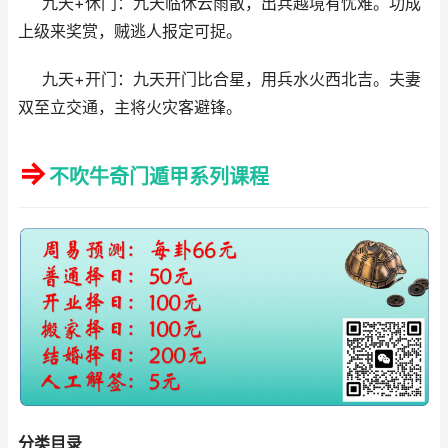
九天+休门：九天临休云雨散，出兵越境有忧难。功成
上级来奖赏，贼逃人报定可捉。
九天+开门：九天开门比合星，用兵水火西北吉。夫妻
双至立交通，主将火灾客避锋。
⇒
不吹牛奇门遁甲系列课程
分类目录