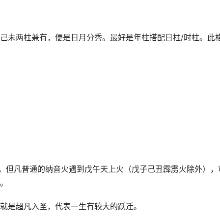
己未两柱兼有，便是日月分秀。最好是年柱搭配日柱/时柱。此
致，但凡普通的纳音火遇到戊午天上火（戊子己丑霹雳火除外），
。
就是超凡入圣，代表一生有较大的跃迁。