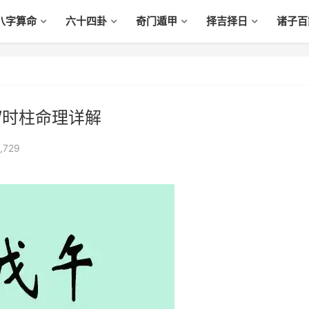
八字算命
六十四卦
奇门遁甲
择吉择日
诸子百
/时柱命理详解
,729