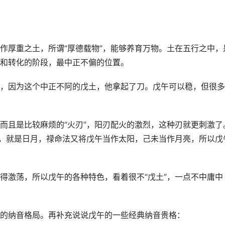
作厚重之土，所谓“厚德载物”，能够养育万物。土在五行之中，
和转化的阶段，最中正不偏的位置。
，因为这个中正不阿的戊土，他拿起了刀。戊午可以稳，但很多
而且是比较麻烦的“火刃”，阳刃配火的激烈，这种刃就更刺激了
火，就是日月，禄命法又将戊午当作太阳，己未当作月亮，所以戊
得激荡，所以戊午的各种特色，看着很不“戊土”，一点不中庸中
的纳音格局。再补充说说戊午的一些经典纳音贵格：