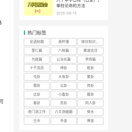
单柱论命的方法
2025-06-15
格
热门标签
论语别裁
南怀瑾
择日知识大全
里仁篇
八佾篇
黄道吉日
为政篇
公冶长篇
学而篇
十干克应
坤卦
乾卦
屯卦
大有卦
蒙卦
需卦
讼卦
师卦
比卦
小畜卦
履卦
可
泰卦
否卦
同人卦
奇门测工作
六爻测婚姻
癸水
壬水
辛金
庚金