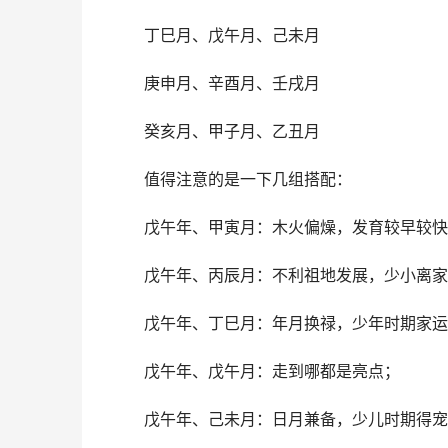
丁巳月、戊午月、己未月
庚申月、辛酉月、壬戌月
癸亥月、甲子月、乙丑月
值得注意的是一下几组搭配：
戊午年、甲寅月：木火偏燥，发育较早较快
戊午年、丙辰月：不利祖地发展，少小离家
戊午年、丁巳月：年月换禄，少年时期家运
戊午年、戊午月：走到哪都是亮点；
戊午年、己未月：日月兼备，少儿时期得宠