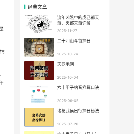
经典文章
流年凶煞中的戊己都天
煞、夹都天煞详解
是
2025-11-27
二十四山斗首择日
情
2025-10-24
天罗地网
。
2025-10-04
午
六十甲子纳音推算口诀
2025-09-05
诸葛武侯出行择日秘法
2025-07-26
六十甲子日柱（日主），