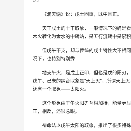
说。
《滴天髓》说：戊土固重，既中且正。
天干戊土的十干取象，一般情况下的确是看
木火转化为金水的中转站，是五行流转中是累积
但戊午干支，却与传统的戊土特性大不相同
况下，也特别特别秀！
地支午火，是戊土正印，但也是戊的阳刃，
戊午、己未的纳音取象是“天上火”，所谓天上
还有一个取象——太阳火。
这个形象由于午火阳刃互相加持，能量更显
正，相反，还很惹眼。
禄命法以戊午太阳的取象，推出了很多特殊