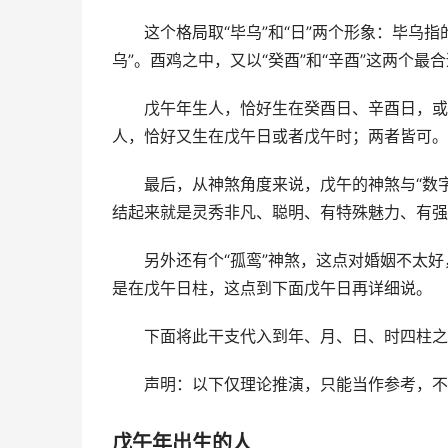
这个格局取“毕乌”和“日”两个形象：毕乌
乌”。酉鸡之中，又以“癸酉”和“辛酉”这两个最
戊午年生人，恰好生在癸酉日、辛酉日，或者
人，恰好又生在戊午日或者戊午时；两者皆可。
最后，从神煞角度来说，戊午的神煞与“数
结起来就是灵秀非凡、聪明、有特殊魅力、有强
另外还有个“孤鸾”神煞，这点对婚姻不太
是在戊午日柱，这点到下面戊午日再详细说。
下面将此干支代入到年、月、日、时四柱之
声明：以下仅理论推演，只能当作参考，不
戊午年出生的人