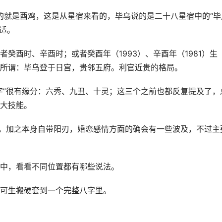
指的就是酉鸡，这是从星宿来看的，毕乌说的是二十八星宿中的“毕
合适。
癸酉时、辛酉时；或者癸酉年（1993）、辛酉年（1981）生
所谓：毕乌登于日宫，贵邻五府。利官近贵的格局。
字”很有缘分：六秀、九丑、十灵；这三个之前也都反复提及了，
大技能。
好，加之本身自带阳刃，婚恋感情方面的确会有一些波及，不过主
中，看看不同位置都有哪些说法。
可生搬硬套到一个完整八字里。