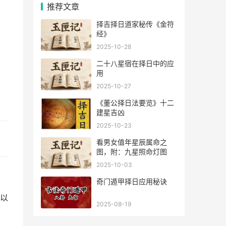
推荐文章
择吉择日道家秘传《金符
经》
2025-10-28
二十八星宿在择日中的应
用
2025-10-27
《董公择日法要览》十二
建星吉凶
2025-10-23
看男女值年星辰属命之
图，附：九星照命灯图
2025-10-03
奇门遁甲择日应用秘诀
以
2025-08-19