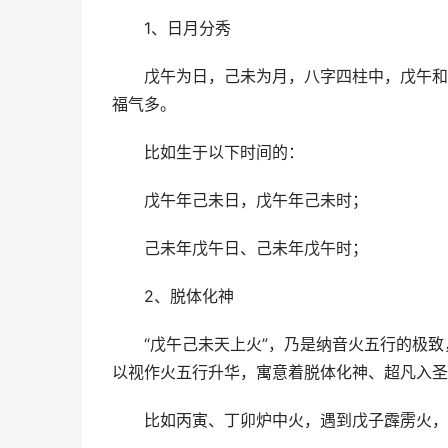
1、日月分秀
戊午为日，己未为月，八字四柱中，戊午和
福气多。
比如生于以下时间的：
戊午年己未日，戊午年己未时；
己未年戊午日、己未年戊午时；
2、脱体化神
“戊午己未天上火”，乃是纳音火五行的极
以视作火五行升华，寓意着脱体化神、超凡入圣
比如丙寅、丁卯炉中火，遇到戊子霹雳火，