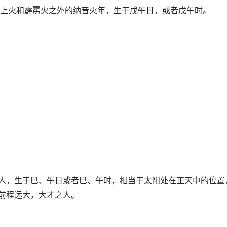
上火和霹雳火之外的纳音火年，生于戊午日，或者戊午时。
生人，生于巳、午日或者巳、午时，相当于太阳处在正天中的位置
格前程远大，大才之人。