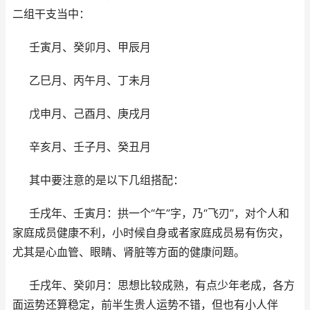
二组干支当中：
壬寅月、癸卯月、甲辰月
乙巳月、丙午月、丁未月
戊申月、己酉月、庚戌月
辛亥月、壬子月、癸丑月
其中要注意的是以下几组搭配：
壬戌年、壬寅月：拱一个“午”字，乃“飞刃”，对个人和
家庭成员健康不利，小时候自身或者家庭成员易有伤灾，
尤其是心血管、眼睛、肾脏等方面的健康问题。
壬戌年、癸卯月：思想比较成熟，有点少年老成，各方
面运势还算稳定，前半生贵人运势不错，但也有小人伴