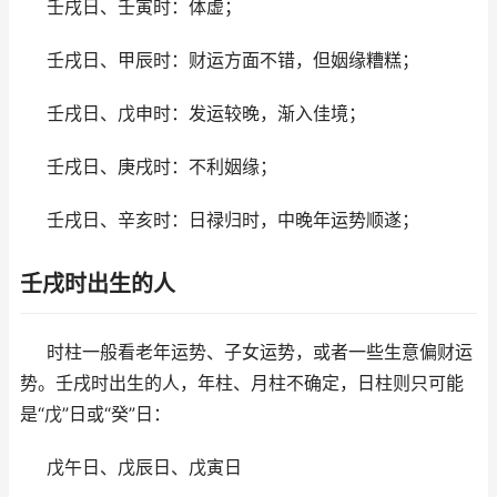
壬戌日、壬寅时：体虚；
壬戌日、甲辰时：财运方面不错，但姻缘糟糕；
壬戌日、戊申时：发运较晚，渐入佳境；
壬戌日、庚戌时：不利姻缘；
壬戌日、辛亥时：日禄归时，中晚年运势顺遂；
壬戌时出生的人
时柱一般看老年运势、子女运势，或者一些生意偏财运
势。壬戌时出生的人，年柱、月柱不确定，日柱则只可能
是“戊”日或“癸”日：
戊午日、戊辰日、戊寅日