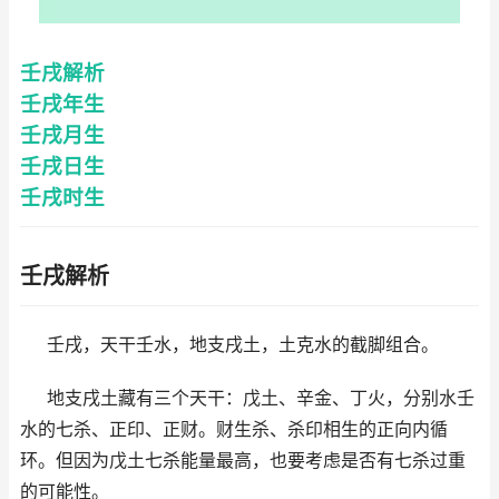
壬戌解析
壬戌年生
壬戌月生
壬戌日生
壬戌时生
壬戌解析
壬戌，天干壬水，地支戌土，土克水的截脚组合。
地支戌土藏有三个天干：戊土、辛金、丁火，分别水壬
水的七杀、正印、正财。财生杀、杀印相生的正向内循
环。但因为戊土七杀能量最高，也要考虑是否有七杀过重
的可能性。