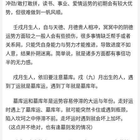
冲劲/敢打敢拼，读书、事业、爱情运势的初期会有较大优
势，但很难做到一帆风顺。
壬戌月生人，自与天德、月德贵人相冲，冥冥中的阴德
运势方面较之一般人会有些损伤，很多事情缺乏帮手或者
关系网，只能凭自身能力与努力才能推进，导致进度不如
人意，结果扑朔迷离。简单说，就是诸多方面都有事倍功
半的无力感。
戌月生人，依旧要注意墓库。戌（九）月出生的人，遇
到丁运就是墓库运，遇到丁年就是墓库年。
墓库运和墓库年是运势容易停滞的大运与年份。走好运
时遇上了墓库运、墓库年，就可能突然卡住或遇到瓶颈，
陷入坎坷之中停滞不前。走坏运时遇到就会坏上加坏。
（这点并不绝对，也有逢墓则发的情况）