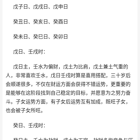
戊子日、戊戌日、戊申日
癸丑日、癸亥日、癸酉日
癸未日、癸巳日、癸卯日
戊日、壬戌时：
戊日主，壬水为偏财，戊土为比肩，戊土兼土气重的
人，非常喜欢壬水，戊日壬戌时算是喜用搭配，三十岁后
会顺遂很多，不仅在财运方面会获得不错运势，更重要的
是能够在这阶段找到自己稳定的目标，并愿意为之努力奋
斗。子女运势方面，有子女后运势互有加成，既旺子女，
也会被子女所旺。
癸日、壬戌时：