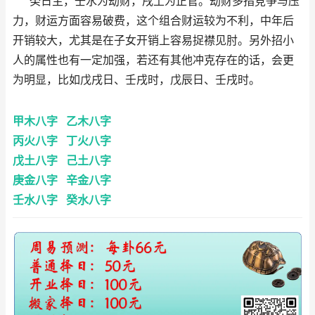
癸日主，壬水为劫财，戌土为正官。劫财多指竞争与压
力，财运方面容易破费，这个组合财运较为不利，中年后
开销较大，尤其是在子女开销上容易捉襟见肘。另外招小
人的属性也有一定加强，若还有其他冲克存在的话，会更
为明显，比如戊戌日、壬戌时，戊辰日、壬戌时。
甲木八字
乙木八字
丙火八字
丁火八字
戊土八字
己土八字
庚金八字
辛金八字
壬水八字
癸水八字