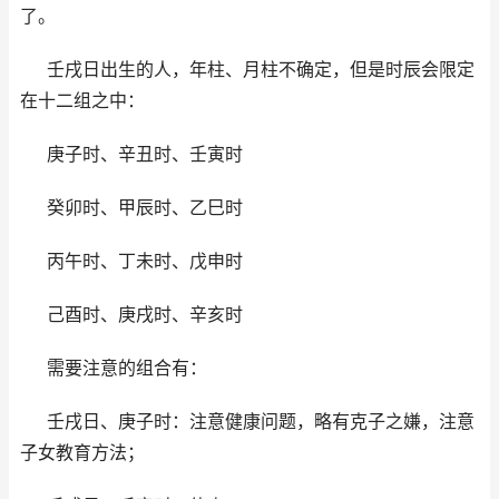
了。
壬戌日出生的人，年柱、月柱不确定，但是时辰会限定
在十二组之中：
庚子时、辛丑时、壬寅时
癸卯时、甲辰时、乙巳时
丙午时、丁未时、戊申时
己酉时、庚戌时、辛亥时
需要注意的组合有：
壬戌日、庚子时：注意健康问题，略有克子之嫌，注意
子女教育方法；