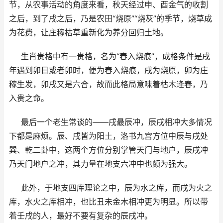
节，从农事活动的角度来看，秋天经过申、酉金气的收割
之后，到了戌之后，乃是农田“烧原”“烧灰”的季节，烧草成
为花费，让庄稼枯草重新化为养分回归土地。
生肖贵格中有一贵格，名为“春入烧痕”，成格条件是戌
年遇到卯日或者卯时，便为春入烧痕，戌为烧原，卯为庄
稼生发，卯戌又是六合，故而此格局意味着枯木逢春，乃
入贵之命。
最后一个老生常谈的——戌最辰冲，辰戌相冲大多情况
下都是麻烦。辰、戌皆为阳土，洛书九宫方位中辰与戌处
巽、乾二卦中，这两个方位分别掌管天门与地户，辰戌冲
乃天门地户之冲，其力量在地支六冲中也颇为强大。
此外，于地支四库理论之中，辰为水之库，而戌为火之
库，水火之库相冲，也比丑未金木相冲更为明显。所以带
着壬戌的人，最好不要有复杂的辰戌冲。