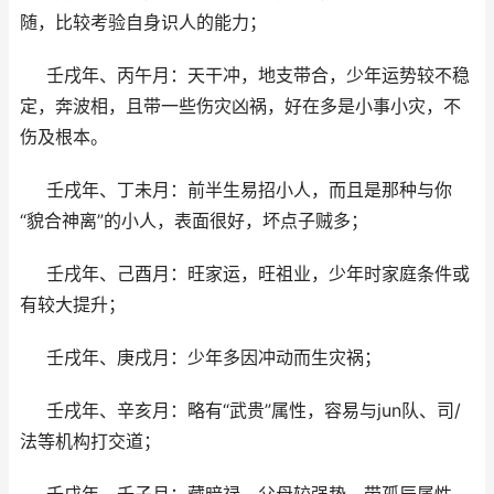
随，比较考验自身识人的能力；
壬戌年、丙午月：天干冲，地支带合，少年运势较不稳
定，奔波相，且带一些伤灾凶祸，好在多是小事小灾，不
伤及根本。
壬戌年、丁未月：前半生易招小人，而且是那种与你
“貌合神离”的小人，表面很好，坏点子贼多；
壬戌年、己酉月：旺家运，旺祖业，少年时家庭条件或
有较大提升；
壬戌年、庚戌月：少年多因冲动而生灾祸；
壬戌年、辛亥月：略有“武贵”属性，容易与jun队、司/
法等机构打交道；