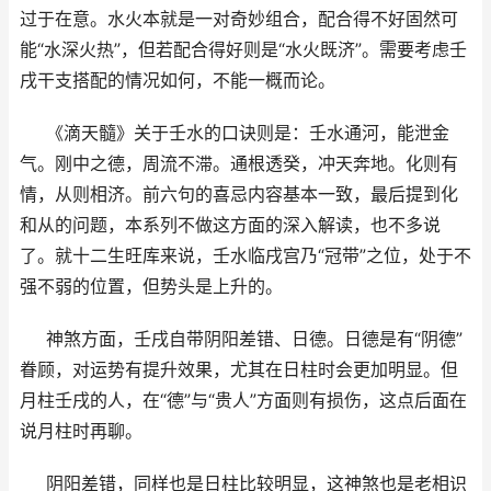
过于在意。水火本就是一对奇妙组合，配合得不好固然可
能“水深火热”，但若配合得好则是“水火既济”。需要考虑壬
戌干支搭配的情况如何，不能一概而论。
《滴天髓》关于壬水的口诀则是：壬水通河，能泄金
气。刚中之德，周流不滞。通根透癸，冲天奔地。化则有
情，从则相济。前六句的喜忌内容基本一致，最后提到化
和从的问题，本系列不做这方面的深入解读，也不多说
了。就十二生旺库来说，壬水临戌宫乃“冠带”之位，处于不
强不弱的位置，但势头是上升的。
神煞方面，壬戌自带阴阳差错、日德。日德是有“阴德”
眷顾，对运势有提升效果，尤其在日柱时会更加明显。但
月柱壬戌的人，在“德”与“贵人”方面则有损伤，这点后面在
说月柱时再聊。
阴阳差错，同样也是日柱比较明显，这神煞也是老相识