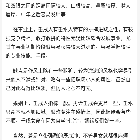
和双眼之间的距离间隔较大、山根较高、鼻翼较厚、嘴大
唇厚、中年之后容易发胖等；
在事业上，壬戌人有壬水人特有的拼搏进取之性，有较
强竞争精神。敢打敢拼的特性无疑比较适合发展事业，尤
其在事业初期阶段很容易获得较大进步的。容易掌握较强
的专业技能、手段。
缺点是作风上略有一些粗犷，较为激进的风格也容易引
来他人不满或针对，略有一些招职场小人的属性，虽然自
己对此看得比较淡，但防人之心不可无。
婚姻上，壬戌人指标一般。男命壬戌会更差一些，壬水
男命本就不够细腻，很难专注在感情上，因此姻缘会有些
不顺。壬戌女命在因为自坐“七杀”，姻缘反倒好一些。
当然，若是命带强烈的辰戌冲，不管男女就都很麻烦