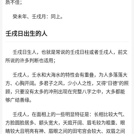
质不佳；
癸未年、壬戌月：同上。
壬戌日出生的人
壬戌日生人，也就是常说的壬戌日柱或者壬戌人，前文
所说的许多判断也适用；
壬戌人，壬水和大海水的特性会有重叠，为人多落落大
方、心胸开阔。多君子之风，少小人之性，又得“日德”的照
顾，只要没有太多的冲刑出现在完整八字之中，大多都能
够广结善缘。
壬戌人，在面相上的一些明显特征是：长相比较大气、
方脸圆脸居多、额头宽大，天庭开阔、眉毛较为粗重、眼
睛较大且明亮有神、眉眼之间的田宅宫会较大、双眉之间