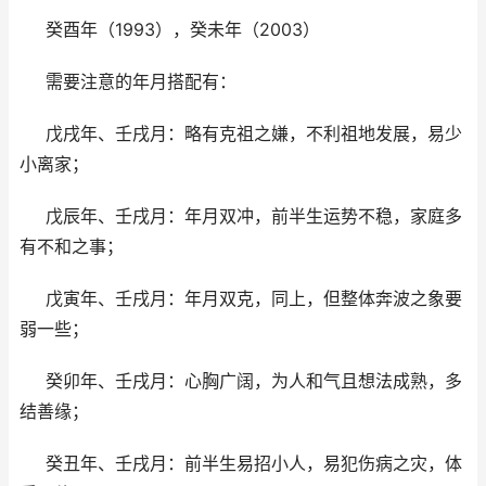
癸酉年（1993），癸未年（2003）
需要注意的年月搭配有：
戊戌年、壬戌月：略有克祖之嫌，不利祖地发展，易少
小离家；
戊辰年、壬戌月：年月双冲，前半生运势不稳，家庭多
有不和之事；
戊寅年、壬戌月：年月双克，同上，但整体奔波之象要
弱一些；
癸卯年、壬戌月：心胸广阔，为人和气且想法成熟，多
结善缘；
癸丑年、壬戌月：前半生易招小人，易犯伤病之灾，体