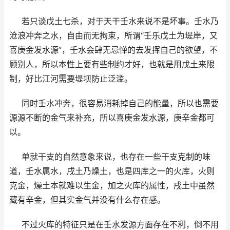
若只谈戊土七杀，对于天干壬水来说不是坏事。壬水乃
沧浪冲奔之水，自由而无拘束，所谓“壬乐戊土为堤岸，又
喜庚金发水源”，壬水会肆无忌惮的去发挥自己的欲望，不
顾别人，所以本性上要有些制约才好，也就是用戊土来限
制，好比江河需要堤坝防止泛滥。
同时壬水冲奔，很容易消耗掉自己的能量，所以也需要
源源不断的金气来补充，所以喜庚金发水源，庚辛金都可
以。
单就干支的自然意象来说，也存在一些干支克制的味
道，壬水属水，戌土乃燥土，也是四库之一的火库，火则
克金，燥土本就难以生金，加之火库的属性，戌土中虽然
藏有辛金，但其实金气并没有什么存在感。
不过火库的特征只是在壬水发源方面存在不利，倒不用