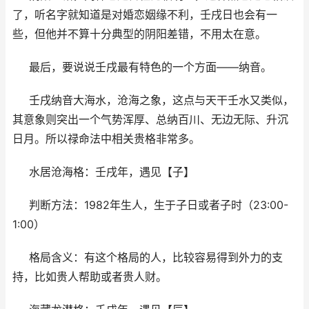
了，听名字就知道是对婚恋姻缘不利，壬戌日也会有一
些，但他并不算十分典型的阴阳差错，不用太在意。
最后，要说说壬戌最有特色的一个方面——纳音。
壬戌纳音大海水，沧海之象，这点与天干壬水又类似，
其意象则突出一个气势浑厚、总纳百川、无边无际、升沉
日月。所以禄命法中相关贵格非常多。
水居沧海格：壬戌年，遇见【子】
判断方法：1982年生人，生于子日或者子时（23:00-
1:00）
格局含义：有这个格局的人，比较容易得到外力的支
持，比如贵人帮助或者贵人财。