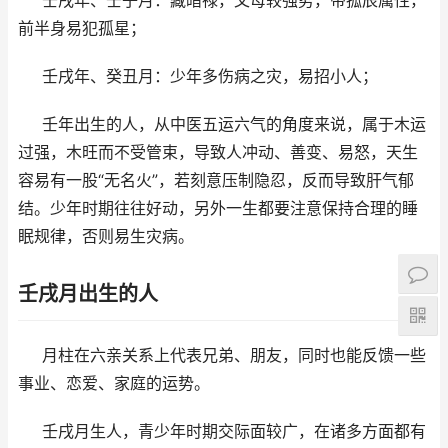
壬戌年、壬子月：藏暗禄，父母较强势，带孤辰属性，
前半身易犯孤星；
壬戌年、癸丑月：少年多伤病之灾，易招小人；
壬年出生的人，从中医五运六气的角度来说，属于木运
过强，木旺而不受管束，导致人冲动、善变、易怒，天生
容易有一股“无名火”，若刻意压制隐忍，反而导致肝气郁
结。少年时期往往好动，另外一生都要注意保持合理的睡
眠规律，否则易生灾病。
壬戌月出生的人
月柱在六亲关系上代表兄弟、朋友，同时也能反馈一些
事业、恋爱、家庭的运势。
壬戌月生人，青少年时期交际面较广，在诸多方面都有