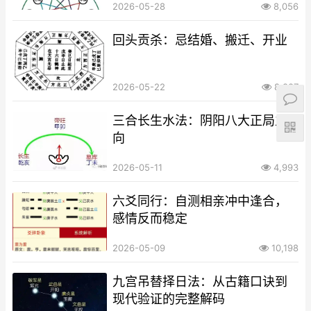
2026-05-28
8,056
回头贡杀：忌结婚、搬迁、开业
2026-05-22
8,887
三合长生水法：阴阳八大正局立
向
2026-05-11
4,993
六爻同行：自测相亲冲中逢合，
感情反而稳定
2026-05-09
10,198
九宫吊替择日法：从古籍口诀到
现代验证的完整解码