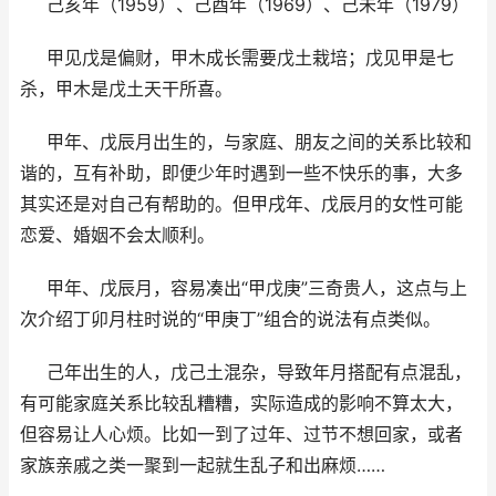
己亥年（1959）、己酉年（1969）、己未年（1979）
甲见戊是偏财，甲木成长需要戊土栽培；戊见甲是七
杀，甲木是戊土天干所喜。
甲年、戊辰月出生的，与家庭、朋友之间的关系比较和
谐的，互有补助，即便少年时遇到一些不快乐的事，大多
其实还是对自己有帮助的。但甲戌年、戊辰月的女性可能
恋爱、婚姻不会太顺利。
甲年、戊辰月，容易凑出“甲戊庚”三奇贵人，这点与上
次介绍丁卯月柱时说的“甲庚丁”组合的说法有点类似。
己年出生的人，戊己土混杂，导致年月搭配有点混乱，
有可能家庭关系比较乱糟糟，实际造成的影响不算太大，
但容易让人心烦。比如一到了过年、过节不想回家，或者
家族亲戚之类一聚到一起就生乱子和出麻烦……