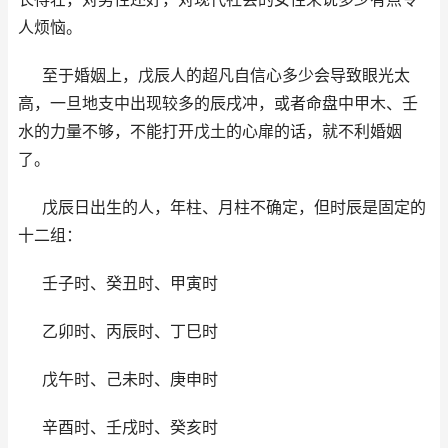
人烦恼。
至于婚姻上，戊辰人的超凡自信心多少会导致眼光太
高，一旦地支中出现较多的辰戌冲，或者命盘中甲木、壬
水的力量不够，不能打开戊土的心扉的话，就不利婚姻
了。
戊辰日出生的人，年柱、月柱不确定，但时辰是固定的
十二组：
壬子时、癸丑时、甲寅时
乙卯时、丙辰时、丁巳时
戊午时、己未时、庚申时
辛酉时、壬戌时、癸亥时