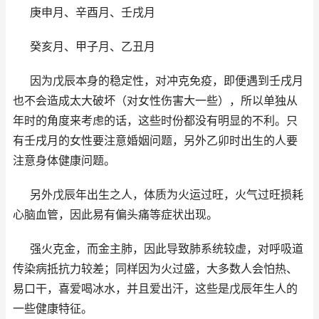
庚申月、辛酉月、壬戌月
癸亥月、甲子月、乙丑月
因为戊辰本身的稳定性，对冲克免疫，即便遇到壬戌月
也不会造成太大破坏（对女性伤害大一些），所以单独从
年时的角度来考虑的话，这些时份都没有明显的不利。只
有壬戌月的女性要注意婚姻问题，另外乙卯时出生的人要
注意身体健康问题。
另外戊辰年出生之人，体质为火运过旺，火气过旺损耗
心脑血管，因此易有偏头痛等症状出现。
强火克金，而金主肺，因此导致肺系统较虚，对呼吸道
传染病抵抗力较差；同样因为火过盛，大多数人会怕热、
易口干，喜爱喝冰水，并且爱出汗，这些是戊辰年生人的
一些健康特征。