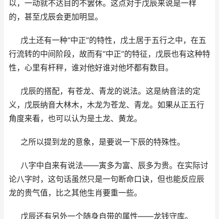
以，一动就不达目的不罢休。这点对于戊辰来说是一样
的，甚至戊辰会更加明显。
戊土还有一种“中正”的特性，戊土居于五行之中，在五
行流转的中间阶段，故而有“中正”的特征，戊辰也有这种特
性，心里有杆秤，谁对他好谁对他坏都有数目。
戊辰的搭配，有苍龙、青龙的说法。这是纳音法的定
义，戊辰纳音大林木，木龙为苍龙、青龙。如果从正五行
角度来看，也可以认为是土龙、黄龙。
之所以提到龙的意象，是要说一下辰的特殊性。
八字中自来有说法——寅多为富、辰多为贵。在实际讨
论八字时，这句话虽然只是一句断命口诀，但也能反应辰
龙的贵气值，比之其他生肖要重一些。
戊辰还有另外一个随身自带的属性——龙钱守库。