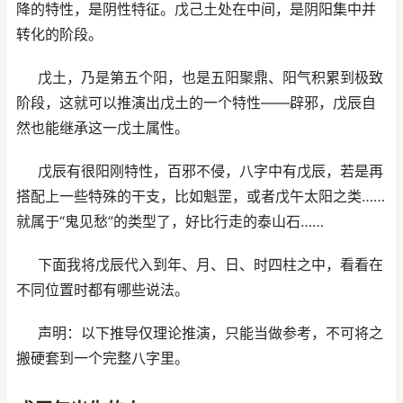
降的特性，是阴性特征。戊己土处在中间，是阴阳集中并
转化的阶段。
戊土，乃是第五个阳，也是五阳聚鼎、阳气积累到极致
阶段，这就可以推演出戊土的一个特性——辟邪，戊辰自
然也能继承这一戊土属性。
戊辰有很阳刚特性，百邪不侵，八字中有戊辰，若是再
搭配上一些特殊的干支，比如魁罡，或者戊午太阳之类……
就属于“鬼见愁”的类型了，好比行走的泰山石……
下面我将戊辰代入到年、月、日、时四柱之中，看看在
不同位置时都有哪些说法。
声明：以下推导仅理论推演，只能当做参考，不可将之
搬硬套到一个完整八字里。