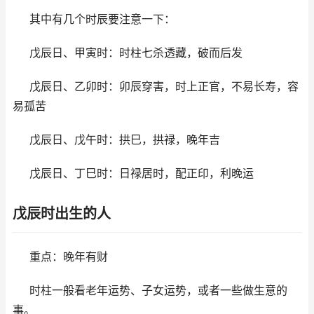
其中有几个时辰要注意一下：
戊辰日、甲寅时：时柱七杀透藏，破而后发
戊辰日、乙卯时：卯辰穿害，时上正官，不易长寿，容
易孤苦
戊辰日、戊午时：拱巳，拱禄，晚年吉
戊辰日、丁巳时：日禄居时，配正印，利晚运
戊辰时出生的人
重点：晚年有财
时柱一般看老年运势、子女运势，或者一些做生意的
事。