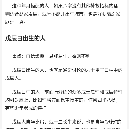
这种年月搭配的人，如果八字没有其他补救指标的话，
则适合离家发展，就算不离开出生城市，也最好要离原家
庭远一点。
戊辰日出生的人
重点：自信爆棚、易胖易壮、婚姻不利
戊辰日出生的人，也就是通常讨论的六十甲子日柱中的
戊辰人。
戊辰日柱的人，前面所介绍的众多戊土属性和戊辰特性
均可对应上，比如性格方面稳重持重的，作风四平八稳，
有些少年老成的特征。
戊辰人自坐比肩，就十二长生来说，也是自坐“冠带”的