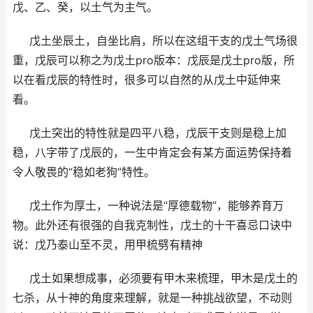
戊、乙、癸，以土气为主气。
戊土坐辰土，自坐比肩，所以在这组干支的戊土气场很
重，戊辰可以称之为戊土pro版本：戊辰是戊土pro版，所
以在看戊辰的特性时，很多可以自然的从戊土中延伸来
看。
戊土突出的特性就是四平八稳，戊辰干支则是稳上加
稳，八字带了戊辰的，一生中肯定会有某方面运势保持着
令人敬畏的“稳如老狗”特性。
戊土作为厚土，一种说法是“厚德载物”，能够养育万
物。此外还有很强的自我克制性，戊土的十干喜忌口诀中
说：戊乃泰山至不灵，用甲梳劈有精神
戊土如果想成事，必须要有甲木来梳理，甲木是戊土的
七杀，从十神的角度来理解，就是一种挑战欲望，不动则