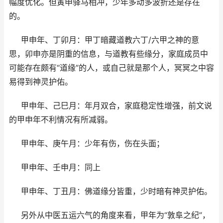
幅度优化。但寅申驿马相冲，少年多动多波折还是存在
的。
甲申年、丁卯月：甲丁暗藏道教六丁/六甲之神的意
思，卯申亦是阴重的信息，与道教有些缘分，家庭成员中
可能存在颇有“道缘”的人，或自己就是那个人，冥冥之中容
易得到神灵护佑。
甲申年、己巳月：年月双合，家庭稳定性增强，前文说
的甲申年不利情况有所减弱。
甲申年、庚午月：少年有伤，伤在头面；
甲申年、壬申月：同上
甲申年、丁丑月：佛道缘分皆重，少时暗有神灵护佑。
另外从中医五运六气的角度来看，甲年为“敦阜之纪”，