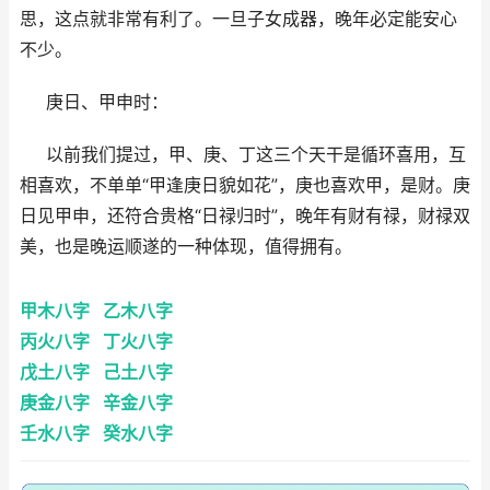
思，这点就非常有利了。一旦子女成器，晚年必定能安心
不少。
庚日、甲申时：
以前我们提过，甲、庚、丁这三个天干是循环喜用，互
相喜欢，不单单“甲逢庚日貌如花”，庚也喜欢甲，是财。庚
日见甲申，还符合贵格“日禄归时”，晚年有财有禄，财禄双
美，也是晚运顺遂的一种体现，值得拥有。
甲木八字
乙木八字
丙火八字
丁火八字
戊土八字
己土八字
庚金八字
辛金八字
壬水八字
癸水八字