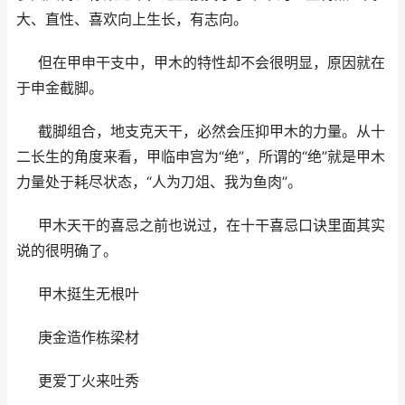
大、直性、喜欢向上生长，有志向。
但在甲申干支中，甲木的特性却不会很明显，原因就在
于申金截脚。
截脚组合，地支克天干，必然会压抑甲木的力量。从十
二长生的角度来看，甲临申宫为“绝”，所谓的“绝”就是甲木
力量处于耗尽状态，“人为刀俎、我为鱼肉”。
甲木天干的喜忌之前也说过，在十干喜忌口诀里面其实
说的很明确了。
甲木挺生无根叶
庚金造作栋梁材
更爱丁火来吐秀