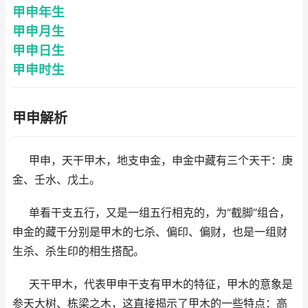
甲申年生
甲申月生
甲申日生
甲申时生
甲申解析
甲申，天干甲木，地支申金，申金中藏有三个天干：庚
金、壬水、戊土。
单看干支五行，又是一组五行相克的，为“截脚”组合，
申金的藏干分别是甲木的七杀、偏印、偏财，也是一组财
生杀、杀生印的相生搭配。
天干甲木，代表甲申干支有甲木的特征，甲木的意象是
参天大树、栋梁之木，这直接揭示了甲木的一些特点：高