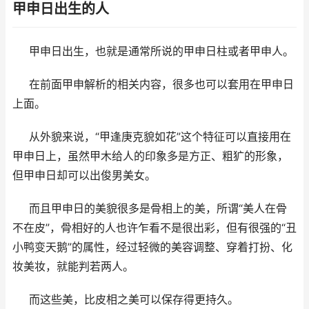
甲申日出生的人
甲申日出生，也就是通常所说的甲申日柱或者甲申人。
在前面甲申解析的相关内容，很多也可以套用在甲申日
上面。
从外貌来说，“甲逢庚克貌如花”这个特征可以直接用在
甲申日上，虽然甲木给人的印象多是方正、粗犷的形象，
但甲申日却可以出俊男美女。
而且甲申日的美貌很多是骨相上的美，所谓“美人在骨
不在皮”，骨相好的人也许乍看不是很出彩，但有很强的“丑
小鸭变天鹅”的属性，经过轻微的美容调整、穿着打扮、化
妆美妆，就能判若两人。
而这些美，比皮相之美可以保存得更持久。