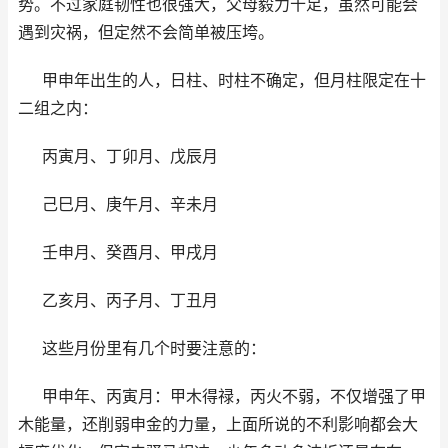
势。不过家庭韧性也很强大，父母毅力十足，虽然可能会
遇到灾祸，但定然不会简单被压垮。
甲申年出生的人，日柱、时柱不确定，但月柱限定在十
二组之内：
丙寅月、丁卯月、戊辰月
己巳月、庚午月、辛未月
壬申月、癸酉月、甲戌月
乙亥月、丙子月、丁丑月
这些月份里有几个时要注意的：
甲申年、丙寅月：甲木得禄，丙火不弱，不仅增强了甲
木能量，还削弱申金的力量，上面所说的不利影响都会大