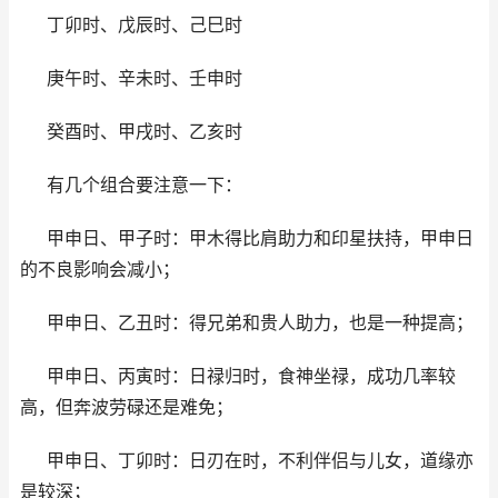
丁卯时、戊辰时、己巳时
庚午时、辛未时、壬申时
癸酉时、甲戌时、乙亥时
有几个组合要注意一下：
甲申日、甲子时：甲木得比肩助力和印星扶持，甲申日
的不良影响会减小；
甲申日、乙丑时：得兄弟和贵人助力，也是一种提高；
甲申日、丙寅时：日禄归时，食神坐禄，成功几率较
高，但奔波劳碌还是难免；
甲申日、丁卯时：日刃在时，不利伴侣与儿女，道缘亦
是较深；