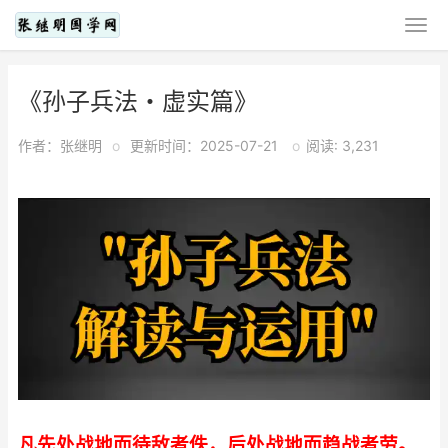
《孙子兵法・虚实篇》
作者：张继明
o
更新时间：2025-07-21
o
阅读: 3,231
凡先处战地而待敌者佚，后处战地而趋战者劳。