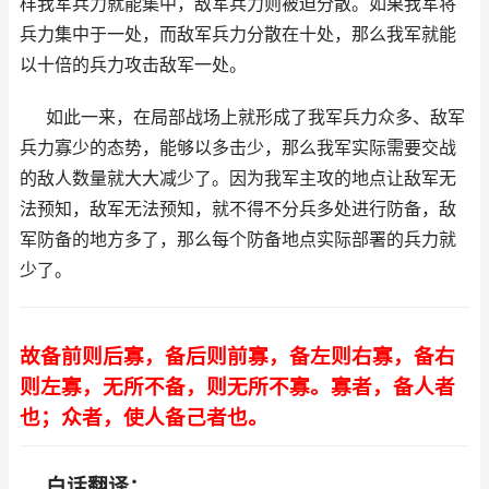
样我军兵力就能集中，敌军兵力则被迫分散。如果我军将
兵力集中于一处，而敌军兵力分散在十处，那么我军就能
以十倍的兵力攻击敌军一处。
如此一来，在局部战场上就形成了我军兵力众多、敌军
兵力寡少的态势，能够以多击少，那么我军实际需要交战
的敌人数量就大大减少了。因为我军主攻的地点让敌军无
法预知，敌军无法预知，就不得不分兵多处进行防备，敌
军防备的地方多了，那么每个防备地点实际部署的兵力就
少了。
故备前则后寡，备后则前寡，备左则右寡，备右
则左寡，无所不备，则无所不寡。寡者，备人者
也；众者，使人备己者也。
白话翻译：