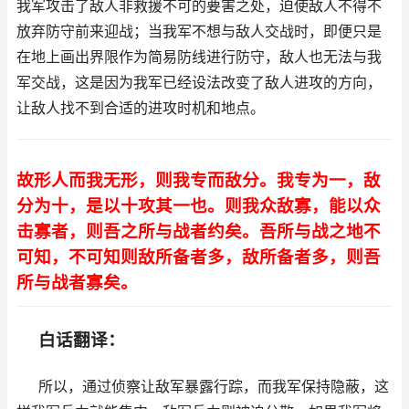
我军攻击了敌人非救援不可的要害之处，迫使敌人不得不
放弃防守前来迎战；当我军不想与敌人交战时，即便只是
在地上画出界限作为简易防线进行防守，敌人也无法与我
军交战，这是因为我军已经设法改变了敌人进攻的方向，
让敌人找不到合适的进攻时机和地点。
故形人而我无形，则我专而敌分。我专为一，敌
分为十，是以十攻其一也。则我众敌寡，能以众
击寡者，则吾之所与战者约矣。吾所与战之地不
可知，不可知则敌所备者多，敌所备者多，则吾
所与战者寡矣。
白话翻译：
所以，通过侦察让敌军暴露行踪，而我军保持隐蔽，这