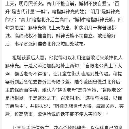
上天，明月照长安。高山不推自崩，懈树不扶自竖”。“百
升”是古代计量“一斛”，暗指斛律光的姓；“明月”是斛律光
的字；“高山”暗指北齐后主高纬，“懈树”暗指斛律氏族。四
句意思是：斛律光将飞上天为皇，将像明月一样普照都
城。高纬政权不推自倒，斛律氏族不扶自立。歌谣编好
后，韦孝宽派间谍去北齐京城四处散布。
祖埏获悉后大喜，他觉得可以利用这首歌谣来杀掉仇人
斛律光。于是又添油加醋地补上两句：“盲眼老公背上下大
斧，饶舌老母不得语”，让儿童在街头巷尾到处传唱。穆提
婆听到后急忙去告诉其母陆令萱。陆令萱因曾做过北齐后
主的保姆而得势，她认为“饶舌老母”是辱骂她，“盲眼老公”
是指祖埏，于是盛怒之下，召来祖埏。“遂相与协谋，以谣
言启后主”，并挑拨说：“斛律氏族世代大将，威震关西、突
厥，位高势重，歌谣所说的话不能不使人害怕呀！”
北齐后主听信谗言，决心杀掉斛律光，以保住自己的皇