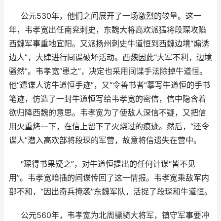
公元530年，他们之间展开了一场激烈的较量。这一
年，韦孝宽出任南兖刺史，东魏大将高欢派猛将段琛攻陷
西魏军事重地宜阳。又派扬州刺史牛道恒到西魏边境“煽诱
边人”，大肆进行间谍破坏活动。西魏因此“大军不利，边境
骚然”。韦孝宽“患之”，决定也采用间谍手法除掉牛道恒。
他“遣谍人访牛道恒手迹”，又“令善书者”摹写牛道恒的手书
笔迹，仿造了一封牛道恒写给韦孝宽的密信，信中隐含着
欲归降西魏的意思。韦孝宽为了使敌人深信不疑，又把信
用火重烤一下，在信上留下了火烧过的痕迹。然后，“还令
谍人”潜入高欢部将段琛的军营，故意将信遗失在营中。
“琛得书果疑之”，对牛道恒提出的任何计谋“皆不见
用”。韦孝宽暗插的间谍传回了这一情报。韦孝宽乘敌军内
部不和，“因出奇兵掩袭”东魏军队，活捉了段琛和牛道恒。
公元560年，韦孝宽为北周骠骑大将军，镇守军事要冲