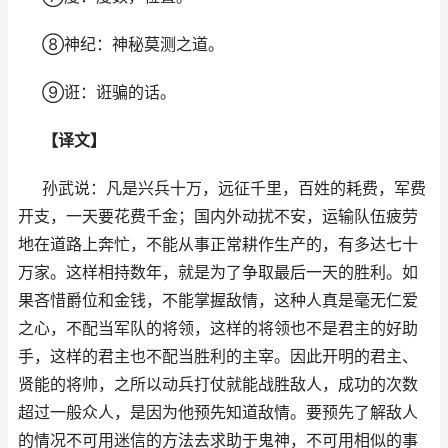
⑧神纪：神秘莫测之道。
⑨诳：诳骗的话。
【译文】
孙武说：凡是兴兵十万，远征千里，百姓的耗费，军费
开支，一天要花费千金；国内外动扰不安，运输队伍疲劳
地在道路上奔忙，不能从事正常耕作生产的，有多达七十
万家。这样相持数年，就是为了争取最后一天的胜利。如
果吝惜爵位和金钱，不能掌握敌情，这种人真是毫无仁爱
之心，不配当军队的将领，这样的将领也不是君主的好助
手，这样的君主也不配当胜利的主宰。因此开明的君主、
贤能的将帅，之所以动兵打仗就能战胜敌人，成功的次数
超过一般众人，是因为他预先知道敌情。要预先了解敌人
的情况不可用迷信的方法去求助于鬼神，不可用相似的事