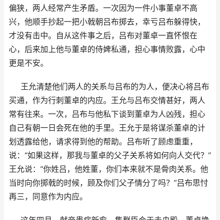
偏狭，两人经常产生矛盾。一次因为一件小事董卓不高
兴，他顺手抄起一把小戟朝吕布掷去，幸亏吕布躲得快，
才没有击中。自从这件事之后，吕布对董卓一直怀恨在
心，后来加上他与董卓的侍婢私通，担心事情败露，心中
更是不安。
王允清楚他们两人的关系与吕布的为人，便决心将吕布
买通，作为行刺董卓的内应。王允与吕布交情甚好，两人
常有往来。一次，吕布与他私下谈到董卓为人凶残，担心
自己有朝一日会死在他的手里。王允于是将谋杀董卓的计
划透露给他，请求得到他的帮助。吕布听了顾虑重重，
说：“如果这样，那我与董卓的父子关系将如何向人交代？”
王允说：“你姓吕，他姓董，你们本来就不是骨肉关系。他
当时向你掷戟的时候，顾及你们父子情分了吗？”吕布思忖
再三，同意作为内应。
这年四月，献帝患病新愈，集群臣会于未央殿。董卓换