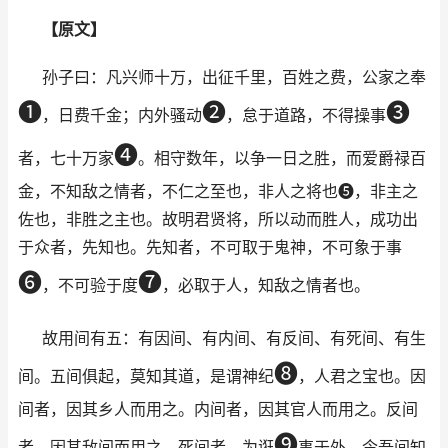
【原文】
孙子曰：凡兴师十万，出征千里，百姓之费，公家之奉
➊
➋
➌
，日费千金；内外骚动
，怠于道路，不得操事
➍
者，七十万家
。相守数年，以争一日之胜，而爱爵禄百
金，不知敌之情者，不仁之至也，非人之将也➎，非主之
佐也，非胜之主也。故明君贤将，所以动而胜人，成功出
于众者，先知也。先知者，不可取于鬼神，不可象于事
➏
➐
，不可验于度
，必取于人，知敌之情者也。
故用间有五：有因间、有内间、有反间、有死间、有生
➑
间。五间俱起，莫知其道，是谓神纪
，人君之宝也。因
间者，因其乡人而用之。内间者，因其官人而用之。反间
➒
者，因其敌间而用之。死间者。为诳
事于外，令吾间知