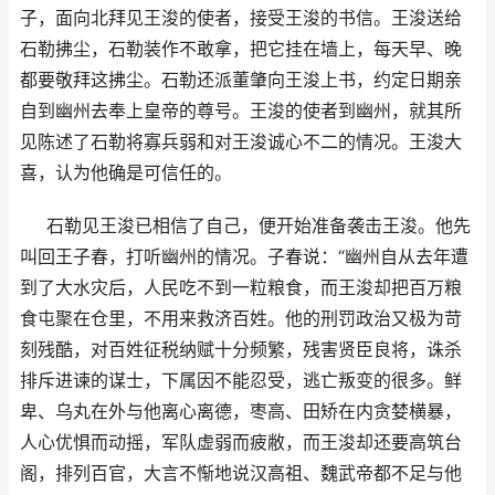
子，面向北拜见王浚的使者，接受王浚的书信。王浚送给
石勒拂尘，石勒装作不敢拿，把它挂在墙上，每天早、晚
都要敬拜这拂尘。石勒还派董肇向王浚上书，约定日期亲
自到幽州去奉上皇帝的尊号。王浚的使者到幽州，就其所
见陈述了石勒将寡兵弱和对王浚诚心不二的情况。王浚大
喜，认为他确是可信任的。
石勒见王浚已相信了自己，便开始准备袭击王浚。他先
叫回王子春，打听幽州的情况。子春说：“幽州自从去年遭
到了大水灾后，人民吃不到一粒粮食，而王浚却把百万粮
食屯聚在仓里，不用来救济百姓。他的刑罚政治又极为苛
刻残酷，对百姓征税纳赋十分频繁，残害贤臣良将，诛杀
排斥进谏的谋士，下属因不能忍受，逃亡叛变的很多。鲜
卑、乌丸在外与他离心离德，枣高、田矫在内贪婪横暴，
人心优惧而动摇，军队虚弱而疲敝，而王浚却还要高筑台
阁，排列百官，大言不惭地说汉高祖、魏武帝都不足与他