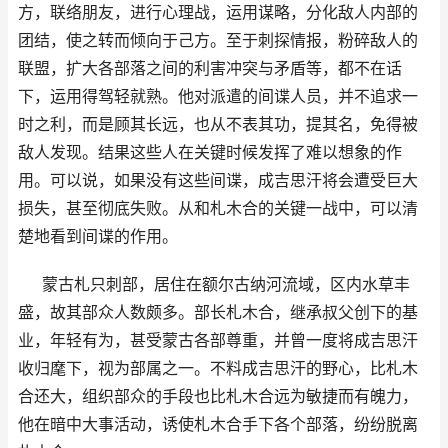
方，联络朋友，进行心理战，运用谋略，分化敌人内部的
团结，使之转而倾向于己方。至于刺探情报，粉碎敌人的
联盟，扩大各部落之间的利害冲突与矛盾等，都不在话
下，运用得驾轻就熟。他对派遣的间谍人员，并不追求一
时之利，而是顾其长远，也从不表其功，提其名，免得被
敌人发现。结果这些人在关键时候发挥了难以想象的作
用。可以说，如果没有这些间谍，成吉思汗将会遭受巨大
损失，甚至彻底失败。从和札木合的关键一战中，可以清
楚地看到间谍的作用。
蒙古札只刺部，居住在额尔古纳河流域，区内水草丰
盛，故其部众人数颇多。部长札木合，继承叔父创下的基
业，年轻有为，甚受蒙古各部尊重，并曾一度将成吉思汗
收归麾下，视为部属之一。不料成吉思汗的野心，比札木
合还大，组织部众的手段也比札木合远为敏捷而有魄力，
他在暗中大事活动，诱使札木合手下各个部落，纷纷脱离