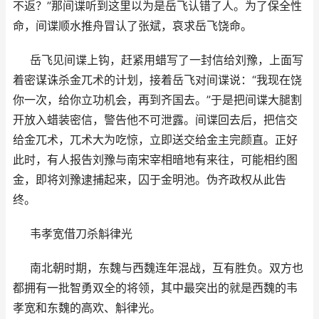
不返？”那间谍听到这里以为是岳飞认错了人。为了保全性
命，间谍顺水推舟冒认了张斌，哀求岳飞饶命。
岳飞见间谍上钩，赶紧用蜡写了一封信给刘豫，上面写
着密谋诛杀金兀术的计划，接着岳飞对间谍说：“我现在饶
你一次，给你立功机会，再到齐国去。”于是把间谍大腿割
开放入蜡装密信，警告他不可泄露。间谍回去后，把信交
给金兀术，兀术大为吃惊，立即送交给金主完颜直。正好
此时，有人报告刘豫与南宋宰相暗地有来往，可能相约图
金，即将刘豫逮捕起来，囚于金明池。伪齐政权从此告
终。
韦孝宽借刀杀斛律光
南北朝时期，东魏与西魏连年混战，互有胜负。双方也
都拥有一批智勇双全的将领，其中最突出的就是西魏的韦
孝宽和东魏的高欢、斛律光。