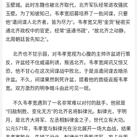
玉壁城。此时东魏也被北齐取代，北齐军队经常进攻骚扰
玉壁。为了知彼知己，韦孝宽招募培养了一批间谍，只要
他“遣间谍人北齐者，皆为尽力”。韦孝宽又用“金货”秘密买
通北齐政权中的官吏，经常“遥通书疏”，“故北齐之动静，
北周朝廷皆先知之”。
北齐也不甘示弱，对韦孝宽视为心腹的主帅许盆进行策
反，许盆经不住威逼利诱，叛逃北齐。韦孝宽闻讯又惊又
恐，他不甘心在这次间谍战中败北，于是派遣间谍去暗杀
许盆。不久，间谍果然刺死许盆，提着他的首级返报韦孝
宽。双方激烈的明争暗斗由此可见一斑。
不久韦孝宽遇到了一名非常难以对付的敌手，他就是
“归敌制胜、变化无方”的北齐名将斛律光。斛律光，字明
月，是北齐大将军、左丞相斛律金之子，世代立有大功。
公元571年，韦孝宽与斛律光在汾北展开一场大血战，结果
韦孝宽败北，失掉了汾北。斛律光又乘胜进军，攻占北周