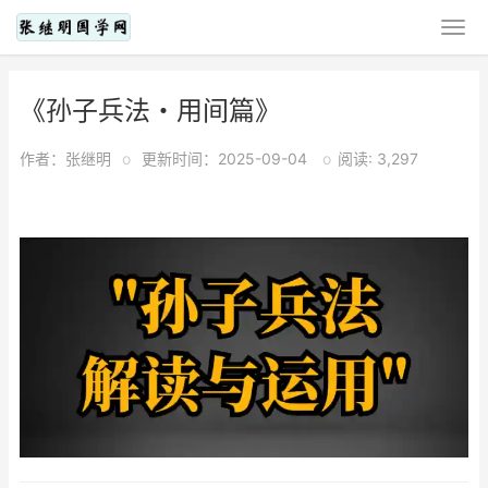
《孙子兵法・用间篇》
作者：张继明
o
更新时间：2025-09-04
o
阅读: 3,297