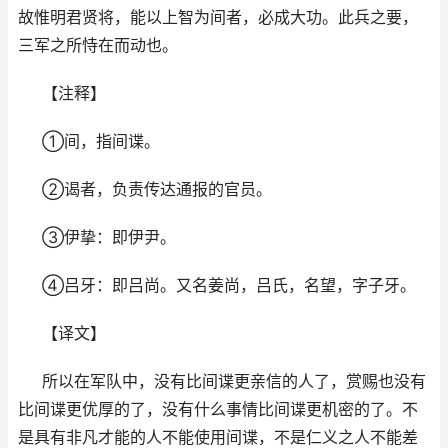
故惟明君贤将，能以上智为间者，必成大功。此兵之要，
三军之所恃在而动也。
【注释】
①间，指间谍。
②谒者，负责传达通报的官员。
③伊挚：即伊尹。
④吕牙：即吕尚。又名姜尚，吕氏，名望，字子牙。
【译文】
所以在军队中，没有比间谍更亲信的人了，赏赐也没有
比间谍更优厚的了，没有什么事情比间谍更机密的了。不
是具有非凡才能的人不能使用间谍，不是仁义之人不能差