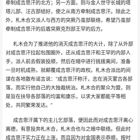
牵制成吉思汗的北方；另一方面，则与金人世守长城的塔
塔儿部、汪古部结好，使之从南方牵制成吉思汗。除此之
外，札木合又派人与西方的突厥乃蛮部联络，希望乃蛮部
牵制成吉思汗的后盾突厥克烈部王罕的后方。
札木合为了推进他的消灭成吉思汗的大计，除了从外部
对成吉思汗拉起包围圈外，还从成吉思汗和王罕的内部人
手，派人前去假装投顺，然后在暗中进行挑拨离间，准备
一旦时机成熟，就颠覆成吉思汗的政权。札木合派出的间
谍在各地散布谣言说：“成吉思汗称汗，志在消灭蒙古各部
落，而实行他自己的大独裁统治。札木合的聚众为盟，则
是旨在扶导各部落的均富和康乐，以求大家都能平等相
处，共同繁荣发达。”
成吉思汗属下的主儿乞部落，便因此而对成吉思汗离心
离德，有意投奔札木合，札木合也与之暗中联络。但此时
成吉思汗实力正在上涨，而且因为对金国表示恭顺，按时