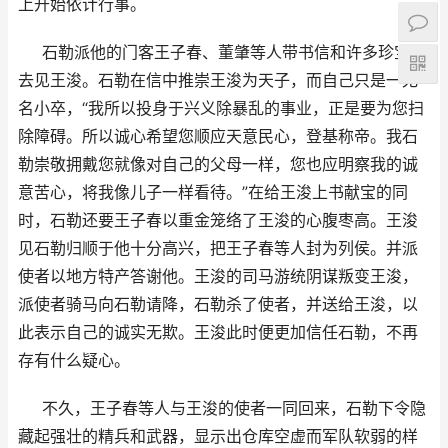
上开始依计行事。
石勒派他的门客王子春、董肇等人带书信和许多珍宝，
去见王浚。石勒在信中推崇王浚为天子，而自己只是一无
名小卒，“我所以投身于兴义除暴乱的事业，正是要为您扫
除障碍。所以诚心希望您顺应天意民心，登基称帝。我石
勒崇敬拥戴您就像对自己的父母一样，您也应明察我的诚
意苦心，将我像儿子一样看待。”在给王浚上书献宝的同
时，石勒还要王子春以重金笼络了王浚的心腹枣高。王浚
见石勒归顺于他十分高兴，把王子春等人封为列侯。并派
使者以地方特产答谢他。王浚的司马游统阴谋叛变王浚，
派使者骑马向石勒请降，石勒杀了使者，并送给王浚，以
此表示自己的诚实无欺。王浚此时便更加信任石勒，不再
存有什么疑心。
不久，王子春等人与王浚的使者一同回来，石勒下令隐
藏起强壮的精兵和武器，显示出仓库空虚而军队软弱的样