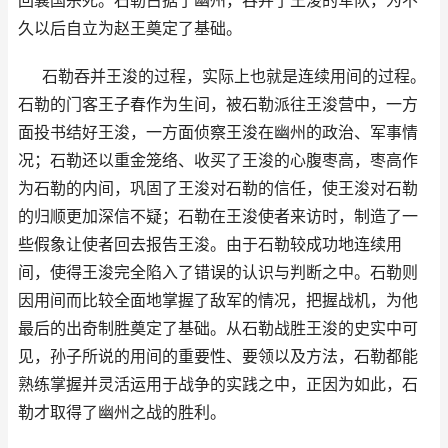
久以后自立为赵王奠定了基础。
石勒吞并王浚的过程，实际上也就是连续用间的过程。
石勒的门客王子春作为生间，被石勒派往王浚营中，一方
面投书结好王浚，一方面侦察王浚在幽州的政治、军事情
况；石勒还以重金笼络、收买了王浚的心腹枣高，枣高作
为石勒的内间，巩固了王浚对石勒的信任，使王浚对石勒
的归顺更加深信不疑；石勒在王浚使者来访时，制造了一
些假象让使者回去报告王浚。由于石勒较成功地连续用
间，使得王浚完全陷入了错误的认识与判断之中。石勒则
因用间而比较全面地掌握了敌军的情况，把握战机，为他
最后的出奇制胜奠定了基础。从石勒战胜王浚的史实中可
见，孙子所说的用间的重要性、要领以及方法，石勒都能
熟练掌握并灵活运用于战争的实践之中，正因为如此，石
勒才取得了幽州之战的胜利。