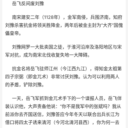
岳飞反间废刘豫
南宋建安二年（1128年），金军南侵，兵围济南，知府
刘豫杀害抗金将领关胜降金，两年后被金主封为“大齐”国傀
儡皇帝。
刘豫网罗一大批卖国之徒，于淮河沿岸及洛阳地区与宋
军对抗，成为南宋北伐收复失地一大障碍。
抗金名将岳飞驻师江州（今江西九江），得知金太祖第
四子宗弼（即金兀术）非常讨厌刘豫。认为可以利用两人
的矛盾，铲除刘豫。
一天，岳飞军抓到金兀术手下的一个谍报人员，岳飞佯
装认识他，大声责备他说：“你不是我军中的张斌吗？我从
前派你去齐国送信，刘豫答应今年冬天以联合出兵长江为
借口将四太子诱来清河（今河北清河县西），你为何一去