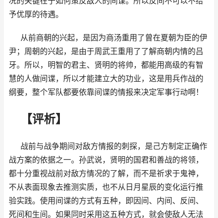
况的关键在于如何策反敌人的间谍。所以反间不可以不给
予优厚的待遇。
从前商朝的兴起，是因为商汤重用了曾在夏朝为臣的伊
尹；周朝的兴起，是由于周武王重用了了解商朝内情的吕
牙。所以，明智的君主、贤明的将帅，都能用高级的有智
慧的人做间谍，所以才能建立大的功业，这是用兵作战的
纲要，整个军队都要依靠间谍的情报来决定军事行动啊！
【评析】
战前与战争期间对敌方情报的刺探，是己方制定正确作
战方案的依据之一。孙武说，贤明的国君和善战的将领，
都十分重视战前对敌方情况的了解，而不是祈求于鬼神，
不从表面现象去推测实质，也不从日月星辰的变化运行推
验实践。使用间谍的方式有五种，即因间、内间、反间、
死间和生间。如果同时采用这五种方式，就会使敌人无法