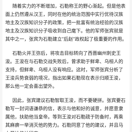
随着实力的不断增加，石勒称王的野心渐起。但是他表
面上仍然遵从汉王，同时在他的统治范围中实行优待汉族
地主及汉族知识分子的政策，把一批富有统治经验的汉族
地主及汉族知识分子吸收到自己麾下。他的军师张宾就是
其中之一，张宾为石勒建立“后赵”政权起了极重要的作用。
石勒火并王弥后，将攻击目标转向了西晋幽州刺史王
浚。王浚在与石勒交战失败后，曾求助于鲜卑、乌桓人的
支持，但鲜卑、乌桓人没有响应。这时，军师张宾分析了
王浚兵势衰弱的境况，指出如果石勒现在表示归顺王浚，
那么他一定会喜出望外。
因此，张宾建议石勒智取王浚，而不要硬拼。张宾要石
勒写一封词语谦恭的信，表示与他和好的诚意，并愿意隶
属他，扶助他当皇帝。等到王浚对石勒疏于防备时，再乘
其麻痹一举消灭他的势力。石勒同意了他的建议，并且马