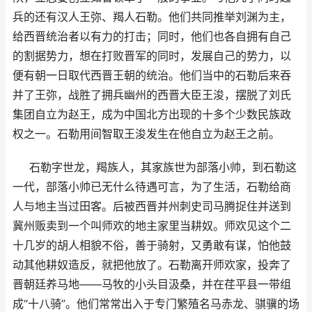
兵的还有汉人王弥、羯人石勒。他们共同推举刘渊为主，
给西晋统治者以有力的打击；同时，他们也各自拥有自己
的割据势力，想在打败晋军的同时，发展自己的势力，以
便有朝一日取代西晋王朝的统治。他们当中的石勒后来吞
并了王弥，战胜了拥兵幽州的西晋大臣王浚，摆脱了刘氏
集团自立为赵王，成为中国北方出现的十多个少数民族政
权之一。石勒用间智取王浚发生在他自立为赵王之前。
石勒字世龙，羯族人，其家族世为部落小帅，到石勒这
一代，部落小帅已无什么待遇可言，为了生活，石勒给商
人与地主当过田客。后被西晋并州刺史司马腾捉住并送到
冀州贩卖到一个叫师欢的地主家里当耕奴。师欢见这个二
十几岁的胡人相貌不俗，善于骑射，又勇敢有谋，怕他鼓
动其他耕奴造反，就把他放了。石勒离开师欢家，投奔了
晋朝廷养马地——马牧的小头目汲桑，并在荏平县一带组
成“十八骑”。他们常常出入于专门繁殖名马赤龙、骐骥的场