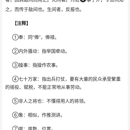
之，而传于敌间也。生间者，反报也。
【注释】
①奉：同“俸”，俸禄。
②内外骚动：指举国牵动。
③操事：指操作农事。
④七十万家：指出兵打仗，要有大量的民众承受繁重
的徭役、赋税，不能正常地从事劳动。
⑤非人之将也：不懂得用人的将领。
⑥象：相似，作推测讲。
⑦度：度数，位置。