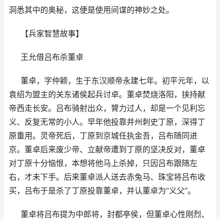
洞悉其中的奥秘，这便是使用间谍的神妙之处。
【兵家智慧故事】
王允借吕布杀董卓
董卓，字仲颖，生于东汉顺帝永建七年。初平元年，以
袁绍为盟主的关东诸侯起兵讨卓。董卓焚烧洛阳，挟持献
帝西走长安。吕布骑射出众，膂力过人，却是一个见利忘
义、反复无常的小人。早年他投靠并州刺史丁原，深得丁
原重用。灵帝死后，丁原到京城任执金吾，吕布随同进
京。董卓后来废少帝、立献帝遭到丁原的坚决反对，董卓
对丁原十分恼恨，本想将他马上杀掉，只因吕布跟随左
右，才未下手。后来董卓派人送去赤兔马、珠宝将吕布收
买，吕布于是杀了丁原投靠董卓，并认董卓为“义父”。
董卓将吕布提为中郎将，封都亭侯，但董卓心性刚烈、