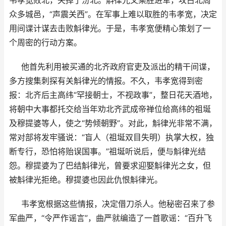
众多城邑，“声震关西”。在军事上难以取胜的韦孝宽，决定
用间谍计谋去击败斛律光。于是，韦孝宽便精心策划了一
个周密的行动方案。
他首先利用被买通的北齐政府官吏及派出的精干间谍，
多方搜集刺探有关斛律光的情报。不久，韦孝宽得到密
报：北齐后主高纬“罕接朝士，不视政事”，整日花天酒地，
将朝中大事都托交给当年劝北齐武成帝禅位给高纬的祖埏
及穆提婆等人，使之“势倾朝野”。对此，斛律光非常不满，
常对部将发牢骚说：“盲人（祖埏双目失明）执掌大权，独
断专行，恐怕将贻误国事。”祖埏听说后，便与斛律光结
怨。穆提婆为了巴结斛律光，曾要求迎娶斛律光之女，但
被斛律光拒绝。穆提婆也因此仇恨斛律光。
韦孝宽根据这些情报，决定借刀杀人。他秘密召来了参
军曲严，“令严作谣言”，曲严就编造了一首歌谣：“百升飞