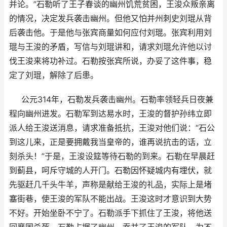
并论。”石勒听了王子春谈的幽州饥荒贫困，王浚众叛亲离
的情况，决定发兵袭击幽州。但他又怕并州刺史刘琨从背
后袭击他。于是他与张宾商量如何应付刘琨。张宾利用刘
琨与王浚的矛盾，写信与刘琨讲和，请求刘琨允许他以讨
伐王浚来将功补过。石勒按张宾所说，办妥了这件事，稳
定了刘琨，解除了后患。
公元314年，石勒发兵袭击幽州。石勒率领轻兵日夜兼
程向幽州进发。石勒军到达易水时，王浚的督护孙纬立即
派人给王浚送消息，请求准备抵抗，王浚对他们说：“石公
到这儿来，正是要拥戴我当皇帝的，谁再说抗击的话，立
刻杀头！”于是，王浚设筵等待石勒的到来。石勒在早晨赶
到蓟县，呵斥守城的人开门。石勒因怀疑城内有埋伏，就
先驱赶几千头牛羊，声称是献给王浚的礼品，实际上是堵
塞街巷，使王浚的军队不能出战。王浚这时才意识到大势
不好。开始坐卧不宁了。石勒派手下抓住了王浚，将他送
回襄国杀死。石勒占据了幽州，吞并了王浚的军队，为不