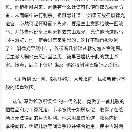
位。他把祖埏召来，问他有什么计谋可以使斛律光毫无防
备，从而暗中进行刺杀。祖埏献计道：“如果无故召斛律光
进宫，必然引起怀疑而不肯来。要是皇上赏赐给他一匹骏
马，并转告他说皇上明天将去东山观光，允许他骑这匹马
同往游览，他一定会进宫来谢恩的，这样不就自投罗网
了？”斛律光果然中计，仅带着几名随从就匆匆入宫谢恩。
后主派人骗他去风凉堂会见，被早已埋伏于此的武士杀
害。接着，后主下诏以“谋反”罪名将斛律氏族斩尽杀绝。
北周听到此消息，朝野相贺，大赦境内，犹如新帝登基
般的隆重欢庆。
这位“深为邻敌所慑惮”的一代名将，竟做了一首儿歌的
牺牲品和刀下冤死鬼。韦孝宽终于如愿以偿，取得了在战
场上无法得到的巨大胜利。他采用摹仿笔迹，收买内奸，
厚待间谍，伪编儿歌等间谍手段并综合运用，使中古时期