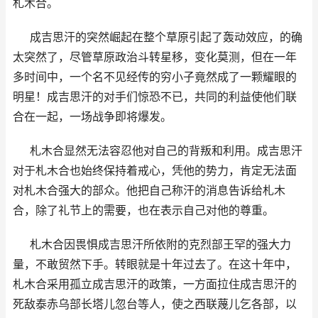
札木合。
成吉思汗的突然崛起在整个草原引起了轰动效应，的确
太突然了，尽管草原政治斗转星移，变化莫测，但在一年
多时间中，一个名不见经传的穷小子竟然成了一颗耀眼的
明星！成吉思汗的对手们惊恐不已，共同的利益使他们联
合在一起，一场战争即将爆发。
札木合显然无法容忍他对自己的背叛和利用。成吉思汗
对于札木合也始终保持着戒心，凭他的势力，肯定无法面
对札木合强大的部众。他把自己称汗的消息告诉给札木
合，除了礼节上的需要，也在表示自己对他的尊重。
札木合因畏惧成吉思汗所依附的克烈部王罕的强大力
量，不敢贸然下手。转眼就是十年过去了。在这十年中，
札木合采用孤立成吉思汗的政策，一方面拉住成吉思汗的
死敌泰赤乌部长塔儿忽台等人，使之西联蔑儿乞各部，以