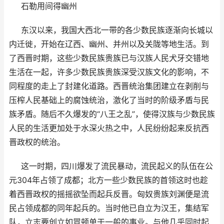
石勒用间得幽州
东汉以来，我国大西北一带的各少数民族逐渐向长城以
内迁徙，开始在辽西、幽州、并州以及关陇等地生活。到
了西晋时期，这些少数民族贵族已与汉族人民犬牙交错地
生活在一起，许多少数民族贵族深受汉族文化的影响，不
同程度的走上了封建化道路。西晋统治集团建立在剥削与
压榨人民基础上的腐蚀统治，激化了当时的阶级矛盾与民
族矛盾。随后不久爆发的“八王之乱”，使得汉族与少数民族
人民的生活更加处于水深火热之中，人民纷纷起来反抗西
晋政权的统治。
这一时期，四川爆发了流民暴动，流民起义的队伍在公
元304年占领了成都；北方一些少数民族的首领这时也趁
着西晋政权的摇摇欲坠而起兵反晋。匈奴贵族刘渊便是流
民占领成都的同年起兵的。当时他已自立为汉王，集结军
队，立志要创立如冒顿单于一般的事业。与他几乎同时起