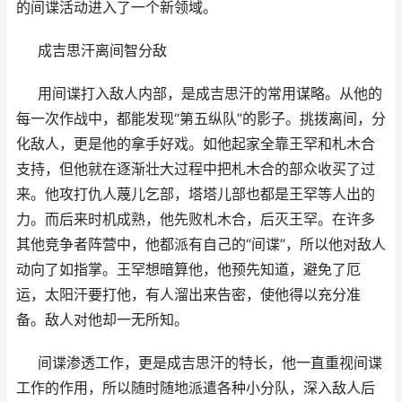
的间谍活动进入了一个新领域。
成吉思汗离间智分敌
用间谍打入敌人内部，是成吉思汗的常用谋略。从他的
每一次作战中，都能发现“第五纵队”的影子。挑拨离间，分
化敌人，更是他的拿手好戏。如他起家全靠王罕和札木合
支持，但他就在逐渐壮大过程中把札木合的部众收买了过
来。他攻打仇人蔑儿乞部，塔塔儿部也都是王罕等人出的
力。而后来时机成熟，他先败札木合，后灭王罕。在许多
其他竞争者阵营中，他都派有自己的“间谍”，所以他对敌人
动向了如指掌。王罕想暗算他，他预先知道，避免了厄
运，太阳汗要打他，有人溜出来告密，使他得以充分准
备。敌人对他却一无所知。
间谍渗透工作，更是成吉思汗的特长，他一直重视间谍
工作的作用，所以随时随地派遣各种小分队，深入敌人后