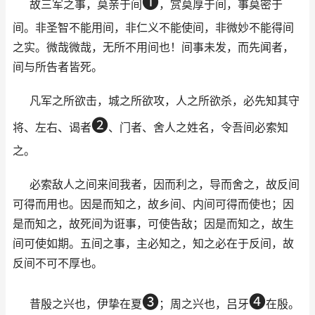
➊
故三军之事，莫亲于间
，赏莫厚于间，事莫密于
间。非圣智不能用间，非仁义不能使间，非微妙不能得间
之实。微哉微哉，无所不用间也！间事未发，而先闻者，
间与所告者皆死。
凡军之所欲击，城之所欲攻，人之所欲杀，必先知其守
➋
将、左右、谒者
、门者、舍人之姓名，令吾间必索知
之。
必索敌人之间来间我者，因而利之，导而舍之，故反间
可得而用也。因是而知之，故乡间、内间可得而使也；因
是而知之，故死间为诳事，可使告敌；因是而知之，故生
间可使如期。五间之事，主必知之，知之必在于反间，故
反间不可不厚也。
➌
➍
昔殷之兴也，伊挚在夏
；周之兴也，吕牙
在殷。