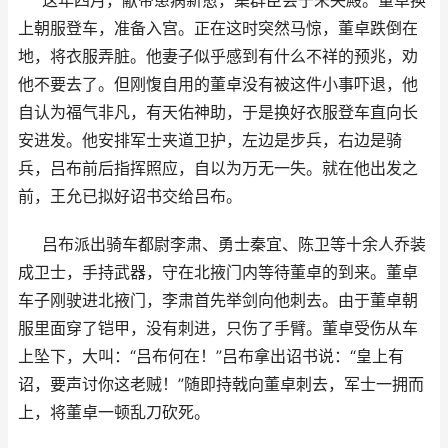
上朝服登车，准备入宫。正在这时突然马惊，董卓跌倒在
地，将衣服弄脏。他妻子似乎感到有什么不祥的预兆，劝
他不要去了。但刚愎自用的董卓没有被这件小事吓退，他
自认为福气非凡，有天佑神助，于是换好衣服登车直向长
安进发。他安排军士夹道卫护，左边是步兵，右边是骑
兵，吕布前后指挥照应，自以为万无一失。就在他出发之
前，王允已拟好诏书交给吕布。
吕布派出骑车都尉李肃、勇士秦宜、陈卫等十余人乔装
成卫士，手持武器，守在北掖门内等待董卓的到来。董卓
车子刚驶进北掖门，李肃首先举剑向他刺去。由于董卓朝
服里面穿了铠甲，没有刺进，只伤了手臂。董卓受伤从车
上坠下，大叫：“吕布何在！”吕布拿出诏书说：“皇上有
诏，要声讨你这老贼！”随即持戟向董卓刺去，军士一拥而
上，将董卓一顿乱刀砍死。