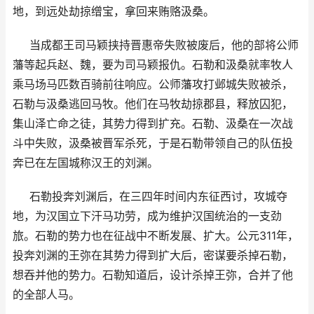
地，到远处劫掠缯宝，拿回来贿赂汲桑。
当成都王司马颖挟持晋惠帝失败被废后，他的部将公师
藩等起兵赵、魏，要为司马颖报仇。石勒和汲桑就率牧人
乘马场马匹数百骑前往响应。公师藩攻打邺城失败被杀，
石勒与汲桑逃回马牧。他们在马牧劫掠郡县，释放囚犯，
集山泽亡命之徒，其势力得到扩充。石勒、汲桑在一次战
斗中失败，汲桑被晋军杀死，于是石勒带领自己的队伍投
奔已在左国城称汉王的刘渊。
石勒投奔刘渊后，在三四年时间内东征西讨，攻城夺
地，为汉国立下汗马功劳，成为维护汉国统治的一支劲
旅。石勒的势力也在征战中不断发展、扩大。公元311年，
投奔刘渊的王弥在其势力得到扩大后，密谋要杀掉石勒，
想吞并他的势力。石勒知道后，设计杀掉王弥，合并了他
的全部人马。