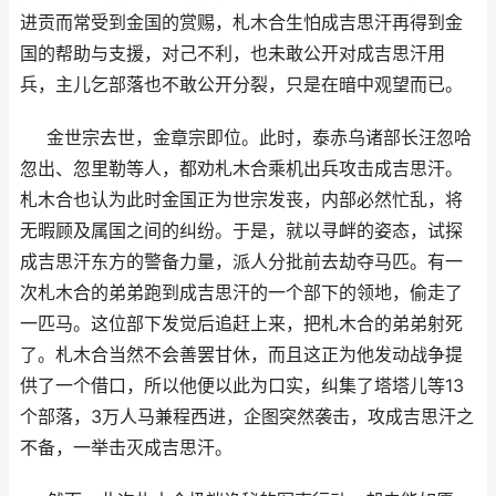
进贡而常受到金国的赏赐，札木合生怕成吉思汗再得到金
国的帮助与支援，对己不利，也未敢公开对成吉思汗用
兵，主儿乞部落也不敢公开分裂，只是在暗中观望而已。
金世宗去世，金章宗即位。此时，泰赤乌诸部长汪忽哈
忽出、忽里勒等人，都劝札木合乘机出兵攻击成吉思汗。
札木合也认为此时金国正为世宗发丧，内部必然忙乱，将
无暇顾及属国之间的纠纷。于是，就以寻衅的姿态，试探
成吉思汗东方的警备力量，派人分批前去劫夺马匹。有一
次札木合的弟弟跑到成吉思汗的一个部下的领地，偷走了
一匹马。这位部下发觉后追赶上来，把札木合的弟弟射死
了。札木合当然不会善罢甘休，而且这正为他发动战争提
供了一个借口，所以他便以此为口实，纠集了塔塔儿等13
个部落，3万人马兼程西进，企图突然袭击，攻成吉思汗之
不备，一举击灭成吉思汗。