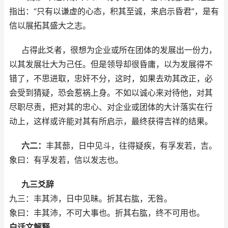
指出：“只有以谦虚的心态，积其至诚，来启示昏君”，是有
信以展拓其盛大之志。
占得此爻者，很想为企业或所在团体的发展出一份力，
以其发展壮大为己任。但是领导却很昏庸，以为发展得不
错了，不思进取，忠奸不分，这时，如果去劝其改正，必
会受到猜疑，恐会惹祸上身。不如以诚心来对待他，对其
尽职尽责，把对其的忠心、对企业或团体的大计落实在行
动上，这样或许能对其有所启示，最终获得吉祥的结果。
六二：
丰其蔀，日中见斗，往得疑疾，有孚发若，吉。
象曰：有孚发若，信以发志也。
九三爻辞
九三：丰其沛，日中见昧。折其右肱，无咎。
象曰：丰其沛，不可大事也。折其右肱，终不可用也。
白话文解释