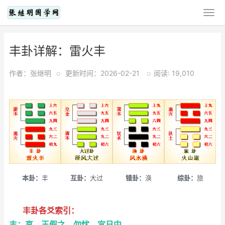
丰卦详解：雷火丰
作者：张继明
o
更新时间：2026-02-21
o
阅读: 19,010
本卦：
丰
互卦：
大过
错卦：
涣
综卦：
旅
丰卦各爻索引：
丰：亨。王假之，勿忧，宜日中