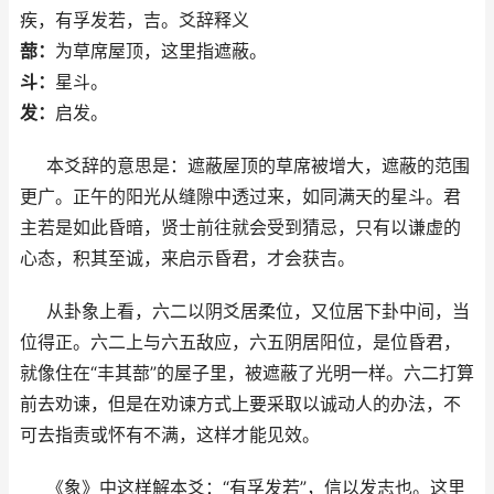
疾，有孚发若，吉。爻辞释义
蔀：
为草席屋顶，这里指遮蔽。
斗：
星斗。
发：
启发。
本爻辞的意思是：遮蔽屋顶的草席被增大，遮蔽的范围
更广。正午的阳光从缝隙中透过来，如同满天的星斗。君
主若是如此昏暗，贤士前往就会受到猜忌，只有以谦虚的
心态，积其至诚，来启示昏君，才会获吉。
从卦象上看，六二以阴爻居柔位，又位居下卦中间，当
位得正。六二上与六五敌应，六五阴居阳位，是位昏君，
就像住在“丰其蔀”的屋子里，被遮蔽了光明一样。六二打算
前去劝谏，但是在劝谏方式上要采取以诚动人的办法，不
可去指责或怀有不满，这样才能见效。
《象》中这样解本爻：“有孚发若”，信以发志也。这里