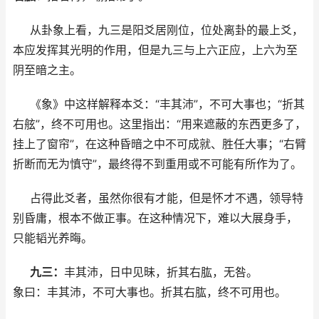
从卦象上看，九三是阳爻居刚位，位处离卦的最上爻，
本应发挥其光明的作用，但是九三与上六正应，上六为至
阴至暗之主。
《象》中这样解释本爻：“丰其沛”，不可大事也；“折其
右舷”，终不可用也。这里指出：“用来遮蔽的东西更多了，
挂上了窗帘”，在这种昏暗之中不可成就、胜任大事；“右臂
折断而无为慎守”，最终得不到重用或不可能有所作为了。
占得此爻者，虽然你很有才能，但是怀才不遇，领导特
别昏庸，根本不做正事。在这种情况下，难以大展身手，
只能韬光养晦。
九三：
丰其沛，日中见昧，折其右肱，无咎。
象曰：丰其沛，不可大事也。折其右肱，终不可用也。