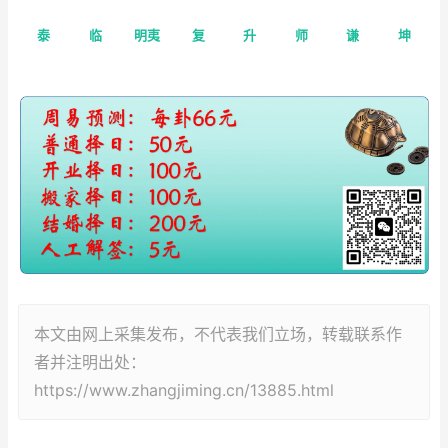
泰
临
明夷
复
升
师
谦
坤
本文由网上采集发布，不代表我们立场，转载联系作
者并注明出处：
https://www.zhangjiming.cn/13885.html