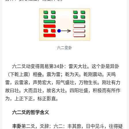
六二变卦
六二爻动变得周易第34卦：雷天大壮。这个卦是异卦
（下乾上震）相叠。震为雷；乾为天。乾刚震动。天鸣
雷，云雷滚，声势宏大，阳气盛壮，万物生长。刚壮有力
故曰壮。大而且壮，故名大壮。四阳壮盛，积极而有所作
为，上正下正，标正影直。
六二爻的哲学含义
丰卦
第二爻，爻辞：六二：丰其蔀，日中见斗，往得疑