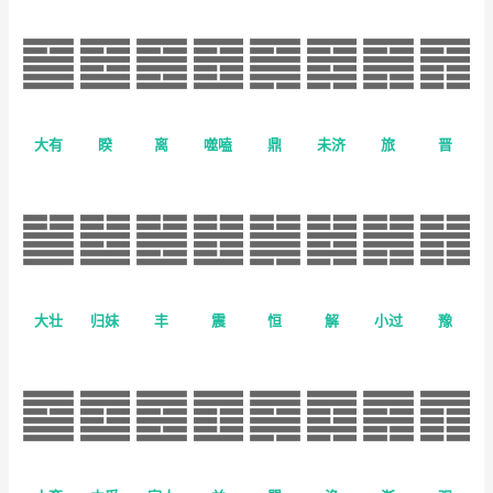
大有
睽
离
噬嗑
鼎
未济
旅
晋
大壮
归妹
丰
震
恒
解
小过
豫