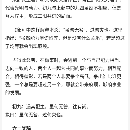
代表光明与动力。初九与上卦中的九四虽然不相应，但是
互为宾主，形成二阳并进的局面。
《象》中这样解释本爻：“虽旬无咎”，过旬灾也。这里
指出：“虽然能力学识均等，但是没有什么关系”，若是超过
了均等就会出现麻烦。
占得此爻者，在做事时，会遇到一个与自己能力相当、
志向一致的人，两个人一起为共同的事业而努力，相互配
合，相得益彰，若是两个人非要争个高低，争出谁比谁更
强，一个总是要超过另一个，那就会带来麻烦，影响事业
的发展。
初九：
遇其配主，虽旬无咎，往有尚。
象曰：虽旬无咎，过旬灾也。
六二爻辞