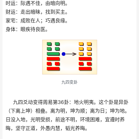
时运：际遇不佳，由暗向明。
财运：走出暗昧，找到买主。
家宅：成败在人；巧遇良缘。
身体：眼疾待良医。
九四变卦
九四爻动变得周易第36卦：地火明夷。这个卦是异卦
（下离上坤）相叠。离为明，坤为顺；离为日；坤为地。
日没入地，光明受损，前途不明，环境困难，宜遵时养
晦，坚守正道，外愚内慧，韬光养晦。