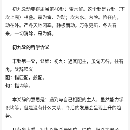
初九爻动变得周易第40卦：雷水解。这个卦是异卦（下
坎上震）相叠。震为雷、为动；坎为水、为险。险在内，
动在外。严冬天地闭塞，静极而动。万象更新，冬去春
来，一切消除，是为解。
初九爻的哲学含义
丰卦
第一爻，爻辞：初九：遇其配主，虽旬无咎，往有
尚。爻辞释义
配：
指匹配，般配。
旬：
指均等。
本爻辞的意思是：遇到与自己相配的主人，虽然能力学
识均等，但是没有什么关系，今后的发展会呈现上升的趋
势。
从卦象上看，初九以阳爻居刚位，得位。阳爻为君子，