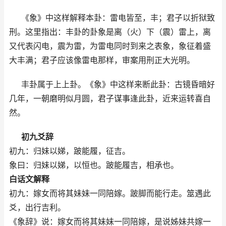
《象》中这样解释本卦：雷电皆至，丰；君子以折狱致
刑。这里指出：丰卦的卦象是离（火）下（震）雷上，离
又代表闪电，震为雷，为雷电同时到来之表象，象征着盛
大丰满；君子应该像雷电那样，审案用刑正大光明。
丰卦属于上上卦。《象》中这样来断此卦：古镜昏暗好
几年，一朝磨明似月圆，君子谋事逢此卦，近来运转喜自
然。
初九爻辞
初九：归妹以娣，跛能履，征吉。
象曰：归妹以娣，以恒也。跛能履吉，相承也。
白话文解释
初九：嫁女而将其妹妹一同陪嫁。跛脚而能行走。筮遇此
爻，出行吉利。
《象辞》说：嫁女而将其妹妹一同陪嫁，是说姊妹共嫁一