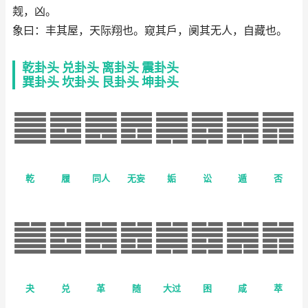
觌，凶。
象曰：丰其屋，天际翔也。窥其戶，阒其无人，自藏也。
乾卦头
兑卦头
离卦头
震卦头
巽卦头
坎卦头
艮卦头
坤卦头
乾
履
同人
无妄
姤
讼
遁
否
夬
兑
革
随
大过
困
咸
萃