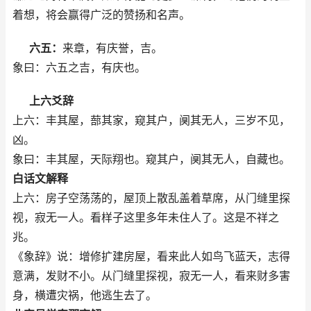
着想，将会赢得广泛的赞扬和名声。
六五：
来章，有庆誉，吉。
象曰：六五之吉，有庆也。
上六爻辞
上六：丰其屋，蔀其家，窥其户，阒其无人，三岁不见，
凶。
象曰：丰其屋，天际翔也。窥其户，阒其无人，自藏也。
白话文解释
上六：房子空荡荡的，屋顶上散乱盖着草席，从门缝里探
视，寂无一人。看样子这里多年未住人了。这是不祥之
兆。
《象辞》说：增修扩建房屋，看来此人如鸟飞蓝天，志得
意满，发财不小。从门缝里探视，寂无一人，看来财多害
身，横遭灾祸，他逃生去了。