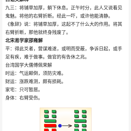
九三：将铺草加厚，躺下休息。正午时分，此人又说看见
鬼魅。将他的右臂折断。经此一吓，或许他能清静。
《象辞》说：将铺草加厚，这起不了什么大的作用。将其
右臂折断，那他就终身残废了。
北宋易学家邵雍解
平：得此爻者，营谋难遂，或明而受蔽，争诉日起，或手
足有疾，难于做事。做官的有告休之兆。
台湾国学大儒傅佩荣解
时运：气运颠倒，须防灾难。
财运：涨跌难测，颇有损耗。
家宅：只可暂居。
身体：右臂受伤。