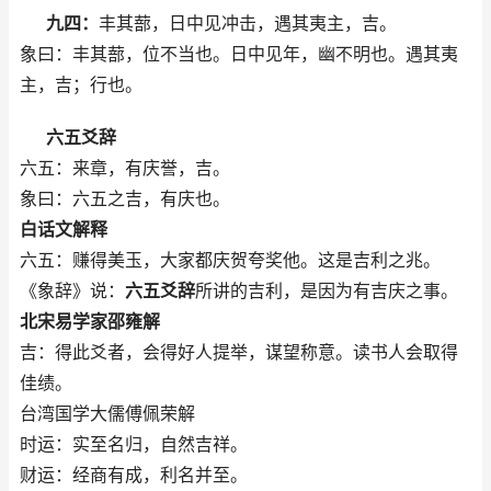
九四：
丰其蔀，日中见冲击，遇其夷主，吉。
象曰：丰其蔀，位不当也。日中见年，幽不明也。遇其夷
主，吉；行也。
六五爻辞
六五：来章，有庆誉，吉。
象曰：六五之吉，有庆也。
白话文解释
六五：赚得美玉，大家都庆贺夸奖他。这是吉利之兆。
《象辞》说：
六五爻辞
所讲的吉利，是因为有吉庆之事。
北宋易学家邵雍解
吉：得此爻者，会得好人提举，谋望称意。读书人会取得
佳绩。
台湾国学大儒傅佩荣解
时运：实至名归，自然吉祥。
财运：经商有成，利名并至。