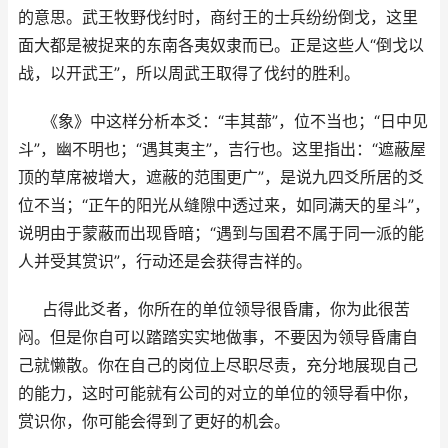
的意思。武王牧野伐纣时，商纣王的士兵纷纷倒戈，这里
面大都是被捉来的东南各夷奴隶而已。正是这些人“倒戈以
战，以开武王”，所以周武王取得了伐纣的胜利。
《象》中这样分析本爻：“丰其蔀”，位不当也；“日中见
斗”，幽不明也；“遇其夷主”，吉行也。这里指出：“遮蔽屋
顶的草席被增大，遮蔽的范围更广”，是说九四爻所居的爻
位不当；“正午的阳光从缝隙中透过来，如同满天的星斗”，
说明由于蒙蔽而出现昏暗；“遇到与国君不属于同一派的能
人并受其赏识”，行动还是会获得吉祥的。
占得此爻者，你所在的单位领导很昏庸，你为此很苦
闷。但是你自可以踏踏实实地做事，不要因为领导昏庸自
己就懒散。你在自己的岗位上尽职尽责，充分地展现自己
的能力，这时可能就有公司的对立的单位的领导看中你，
赏识你，你可能会得到了更好的机会。