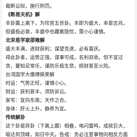
裁断讼狱，施行刑罚。
《断易天机》解
丰卦震上离下，为坎宫五世卦。丰即为盛大，本是吉兆，
但盛极必衰，丰盛中也藏着隐忧，需小心谨慎。
北宋易学家邵雍解
盛大丰满，进财获利；谋望克遂，必有喜庆。
得此卦者，运势正强，谋事可成，名利双收。但不宜过
贪，要知足常乐，谨防乐极生悲，损财甚至火险。
台湾国学大儒傅佩荣解
时运：气势正旺，谨慎小心。
财运：获利甚丰，须防诉讼。
家宅：宜向东南；天作之合。
身体：肝火上升，静养为宜。
传统解卦
这个卦是异卦（下离上震）相叠，电闪雷鸣，成就巨大，
喻达到顶峰，如日中天。告戒：务必注意事物向相反方面