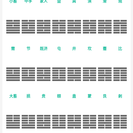
小畜
中孚
家人
益
巽
涣
渐
观
需
节
既济
屯
井
坎
蹇
比
大畜
损
贲
颐
蛊
蒙
艮
剥