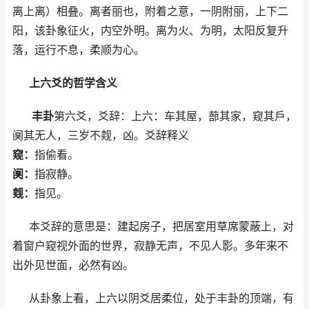
离上离）相叠。离者丽也，附着之意，一阴附丽，上下二
阳，该卦象征火，内空外明。离为火、为明，太阳反复升
落，运行不息，柔顺为心。
上六爻的哲学含义
丰卦
第六爻，爻辞：上六：车其屋，蔀其家，窥其戶，
阒其无人，三岁不觌，凶。爻辞释义
窥：
指偷看。
阒：
指寂静。
觌：
指见。
本爻辞的意思是：建起房子，把居室用草席蒙蔽上，对
着窗户窥视外面的世界，寂静无声，不见人影。多年来不
出外见世面，必然有凶。
从卦象上看，上六以阴爻居柔位，处于丰卦的顶端，有