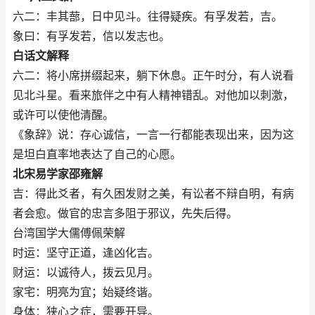
六二：丰其蔀，日中见斗。往得疑疾。有孚发若，吉。
象曰：有孚发若，信以发志也。
白话文解释
六二：将小席拼缀起来，躺下休息。正午时分，有人说看
见北斗星。看来旅伴之中有人精神错乱。对他加以刺激，
或许可以使他清醒。
《象辞》说：存心诚信，一言一行都能表现出来，因为这
是坦白直率地表达了自己的心愿。
北宋易学家邵雍解
吉：得此爻者，有久困发财之美，有讼者不辩自明，有病
者会愈。做官的忠言多阻于邪议，先失后得。
台湾国学大儒傅佩荣解
时运：坚守正道，逢凶化吉。
财运：以诚待人，拨云见月。
家宅：明亮为宜；始疑终谐。
身体：狭心之症，需要开导。