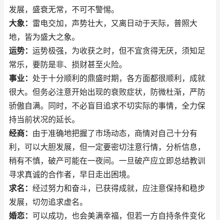
发展，盛衰无常，不可不警惕。
大象：
雷电交加，声势壮大，又离日动于天际，普照大
地，皆为盛大之象。
运势：
运势极强，为收获之时，但不宜贪得无厌，须知足
常乐，要防是非、损财甚至火险。
事业：
处于十分顺利的鼎盛时期，各方面都很顺利，成就
很大。但务必注意开始出现的衰败症状，防微杜渐，严防
骄傲自满。同时，不必盲目追求不切实际的事情，全力保
持当前状况的延长。
经商：
由于准确地把握了市场动态，商情对自己十分有
利，可以大胆发展，但一定要密切注意行情，分析信息，
稍有不慎，破产可能在一夜间。一旦破产应立即总结教训
寻求真诚的合作者，早日走出困境。
求名：
经过努力和奋斗，已获得成就，应注意保持和稳步
发展，切勿追求虚名。
婚恋：
可以成功，也会美满幸福，但若一方自持条件变化