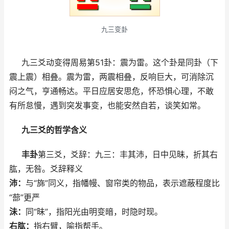
九三变卦
九三爻动变得周易第51卦：震为雷。这个卦是同卦（下
震上震）相叠。震为雷，两震相叠，反响巨大，可消除沉
闷之气，亨通畅达。平日应居安思危，怀恐惧心理，不敢
有所怠慢，遇到突发事变，也能安然自若，谈笑如常。
九三爻的哲学含义
丰卦
第三爻，爻辞：九三：丰其沛，日中见昧，折其右
肱，无咎。爻辞释义
沛：
与“旆”同义，指幡幔、窗帘类的物品，表示遮蔽程度比
“蔀”更严
沬：
同“昧”，指阳光由明变暗，时隐时现。
右肱：
指右臂，喻指帮手。