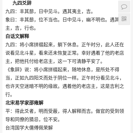
九四爻辞
九四：丰其蔀，日中见斗。遇其夷主，吉。
象曰：丰其蔀，位不当也。日中见斗，幽不明也。遇其夷
主，吉，行也。
白话文解释
九四：将小席拼缀起来，躺下休息。正午时分，此人还在
说看见北斗星，看来还未恢复正常。幸好遇着了他的老店
主，把他托付给老店主，这一下可清静平安了。
《象辞》说：将小席拼缀起来，随地休息，是所处不得
当，正如九四阳爻而处于阴位一样。正午时分看见北斗，
也许天空迷暗不明的缘故。遇着他的老店主，这是吉利之
行。
北宋易学家邵雍解
平：得此爻者，明而受蔽，得人解释而吉。做官的受到领
导和同僚的猜忌，位不安。
台湾国学大儒傅佩荣解