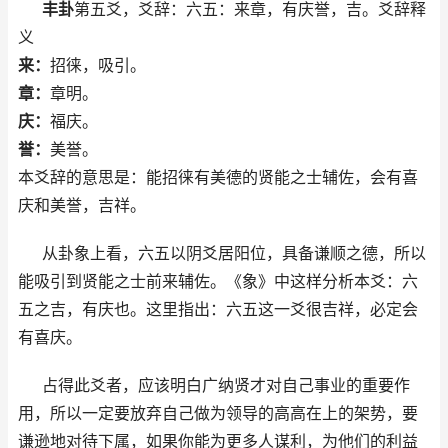
丰卦
第五爻，爻辞：六五：来章，有庆誉，吉。爻辞释
义
来：
招徕，吸引。
章：
章明。
庆：
福庆。
誉：
美誉。
本爻辞的意思是：能招徕有美德的贤能之士辅佐，会有喜
庆和美誉，吉祥。
从卦象上看，六五以阴爻居阳位，具备谦顺之德，所以
能吸引到贤能之士前来辅佐。《象》中这样分析本爻：六
五之吉，有庆也。这里指出：六五这一爻很吉祥，必定会
有喜庆。
占得此爻者，应该明白广纳贤才对自己事业的重要作
用，所以一定要放弃自己做为领导的高高在上的架势，要
谦逊地对待下属，如果你能为更多人谋利，为他们的利益