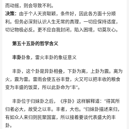
而动摇，则会导致不利。
决策：
由于个人天资聪颖，条件好，因此各方面十分顺
利。但务必深刻认识人生无常的真理，一切应保持适度，
切记物极必反。更不应自我封闭，陷入困境，切莫灰心。
第五十五卦的哲学含义
丰卦
卦象，雷火丰卦的象征意义
丰卦，这个卦是异卦相叠，下卦为离，上卦为震。离为
火，震为雷。雷雨会使五谷丰登，火又可以把丰收的粮食
变为丰盛的饭菜，所以此卦命为“丰”。
丰卦位于归妹卦之后，《序卦》这样解释道：“得其所
归者必大，故受之以丰。丰者，大也。”归妹卦描述来归，
有如众人来归则民聚国富，所以接着要谈代表盛大的丰
卦。