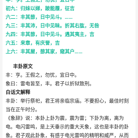
初九：归妹以娣，跛能履，征吉
六二：丰其蔀，日中见斗。……
九三：丰其沛，日中见昧。折其右肱，无咎
九四：丰其蔀，日中见斗。遇其夷主，吉
六五：来章，有庆誉，吉
上六：丰其屋，蔀其家，窥其户……
丰卦原文
丰：亨。王假之，勿忧，宜日中。
象曰：雷电皆至，丰。君子以折狱致刑。
白话文解释
丰卦：举行祭祀，君王将亲临宗庙。不要担心，最佳时刻
当在正午时分。
《象辞》说：本卦上卦为震，震为雷；下卦为离，离为
电。电闪雷鸣，是上天垂示的重大天象，这也是丰卦的卦
象。君子观此卦象，有感于电光雷鸣的精明和威严，从而