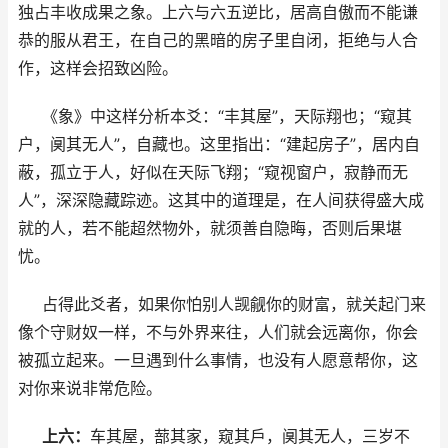
独占丰收成果之象。上六与六五逆比，居高自傲而不能谦
恭的服从君王，在自己的黑暗的房子里自闭，拒绝与人合
作，这样会招致凶险。
《象》中这样分析本爻：“丰其屋”，天际翔也；“窥其
户，阒其无人”，自藏也。这里指出：“建起房子”，居内自
蔽，孤立于人，好似在天际飞翔；“窥视窗户，寂静而无
人”，深深隐藏踪迹。这其中的道理是，在人间获得盛大成
就的人，若不能超然物外，就须善自隐晦，否则后果堪
忧。
占得此爻者，如果你怕别人觊觎你的财富，就关起门来
像个守财奴一样，不与外界来往，人们就会远离你，你会
被孤立起来。一旦遇到什么事情，也没有人愿意帮你，这
对你来说非常危险。
上六：
车其屋，蔀其家，窥其戶，阒其无人，三岁不