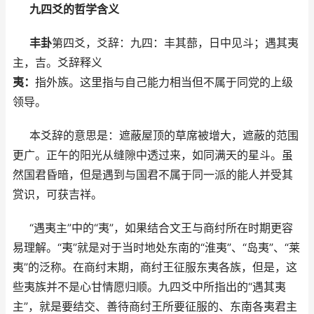
九四爻的哲学含义
丰卦
第四爻，爻辞：九四：丰其蔀，日中见斗；遇其夷
主，吉。爻辞释义
夷：
指外族。这里指与自己能力相当但不属于同党的上级
领导。
本爻辞的意思是：遮蔽屋顶的草席被增大，遮蔽的范围
更广。正午的阳光从缝隙中透过来，如同满天的星斗。虽
然国君昏暗，但是遇到与国君不属于同一派的能人并受其
赏识，可获吉祥。
“遇夷主”中的“夷”，如果结合文王与商纣所在时期更容
易理解。“夷”就是对于当时地处东南的“淮夷”、“岛夷”、“莱
夷”的泛称。在商纣末期，商纣王征服东夷各族，但是，这
些夷族并不是心甘情愿归顺。九四爻中所指出的“遇其夷
主”，就是要结交、善待商纣王所要征服的、东南各夷君主