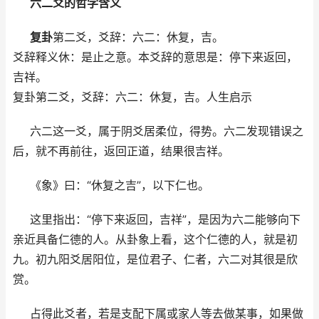
六二爻的哲学含义
复卦
第二爻，爻辞：六二：休复，吉。
爻辞释义休：是止之意。本爻辞的意思是：停下来返回，
吉祥。
复卦第二爻，爻辞：六二：休复，吉。人生启示
六二这一爻，属于阴爻居柔位，得势。六二发现错误之
后，就不再前往，返回正道，结果很吉祥。
《象》曰：“休复之吉”，以下仁也。
这里指出：“停下来返回，吉祥”，是因为六二能够向下
亲近具备仁德的人。从卦象上看，这个仁德的人，就是初
九。初九阳爻居阳位，是位君子、仁者，六二对其很是欣
赏。
占得此爻者，若是支配下属或家人等去做某事，如果做