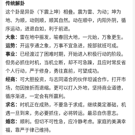
传统解卦
这个卦是异卦（下震上坤）相叠。震为雷、为动；坤为
地、为顺，动则顺，顺其自然。动在顺中，内阳外阴，循
序运动，进退自如，利于前进。
大象：
雷在地中振发，喻春回大地，一元始，万象更生。
运势：
开运亨通之象，万事不宜急进，按部就班可成。
事业：
已经渡过了困难时期，开始进入积极行动的阶段。
但务必抓住时机，当机立断，却不可急躁，且应时常反省
个人行动，严于修身，勇往直前，可望成功。
经商：
可大胆投资，与志同道合的伙伴坦诚合作，打开市
场，勿因挫折而退缩。更可以打入外地，坚持商业道德，
循序渐进，一定会有所赢利。
求名：
时机正在成熟，不要急于求成，继续奠定基础，机
遇一旦到来，务必要抓住，必将转运。最忌自伤意志。
婚恋：
顺利。但切不可性急，应冷静考虑。家庭的美满幸
福，靠严于律己维持。