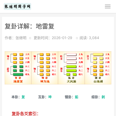
复卦详解：地雷复
作者：张继明
o
更新时间：2026-01-29
o
阅读: 3,084
本卦：
复
互卦：
坤
错卦：
姤
综卦：
剥
复卦各爻索引：