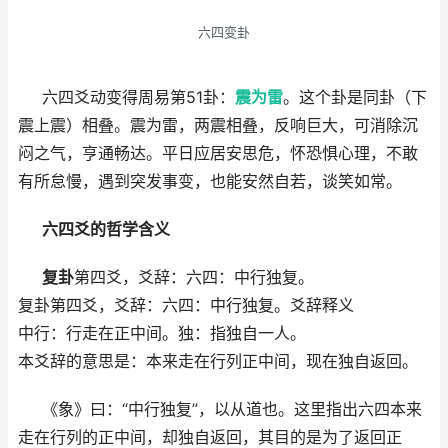
六四变卦
六四爻动变得周易第51卦：
震为雷
。这个卦是同卦（下
震上震）相叠。震为雷，两震相叠，反响巨大，可消除沉
闷之气，亨通畅达。平日应居安思危，怀恐惧心理，不敢
有所怠慢，遇到突发事变，也能安然自若，谈笑如常。
六四爻的哲学含义
复卦
第四爻，爻辞：六四：中行独复。
复卦第四爻，爻辞：六四：中行独复。爻辞释义
中行：行走在正中间。独：指独自一人。
本爻辞的意思是：本来走在行列正中间，现在独自返回。
《象》曰：“中行独复”，以从道也。这里指出六四本来
走在行列的正中间，却独自返回，其目的是为了返回正