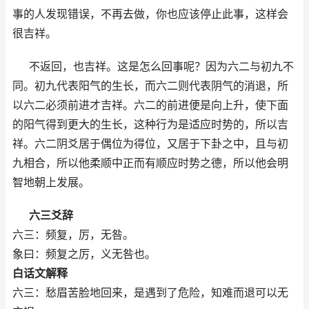
事的人发现错误，不再去做，你也应该停止此事，这样会
很吉祥。
不返回，也吉祥。这是怎么回事呢？因为六二与初九不
同。初九代表阳气的生长，而六二则代表阴气的消退，所
以六二必须前进才吉祥。六二的前进便是向上升，使下面
的阳气得到更大的生长，这种行为是适应时势的，所以吉
祥。六二阴爻居于偶位为得位，又居于下卦之中，且与初
九相合，所以他柔顺中正而有顺应时势之德，所以他会明
智地朝上发展。
六三爻辞
六三：频复，厉，无咎。
象曰：频复之厉，义无咎也。
白话文解释
六三：愁眉苦脸地回来，是遇到了危险，知难而退可以无