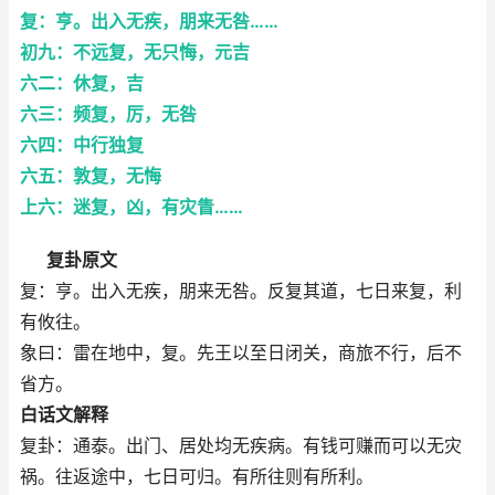
复：亨。出入无疾，朋来无咎……
初九：不远复，无只悔，元吉
六二：休复，吉
六三：频复，厉，无咎
六四：中行独复
六五：敦复，无悔
上六：迷复，凶，有灾眚……
复卦原文
复：亨。出入无疾，朋来无咎。反复其道，七日来复，利
有攸往。
象曰：雷在地中，复。先王以至日闭关，商旅不行，后不
省方。
白话文解释
复卦：通泰。出门、居处均无疾病。有钱可赚而可以无灾
祸。往返途中，七日可归。有所往则有所利。