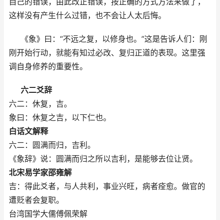
自己的错误，由此改正错误，按正确的方式方法来做了，
这样没有产生什么过错，也不会让人太后悔。
《象》曰：“不远之复，以修身也。”这是告诉人们：刚
刚开始行动，就能有知过必改、复归正道的表现。这里强
调自身修养的重要性。
六二爻辞
六二：休复，吉。
象曰：休复之吉，以下仁也。
白话文解释
六二：圆满而归，吉利。
《象辞》说：圆满而归之所以吉利，是能够去位让贤。
北宋易学家邵雍解
吉：得此爻者，与人共利，事业兴旺，病者痊愈。做官的
遭贬者会复职。
台湾国学大儒傅佩荣解