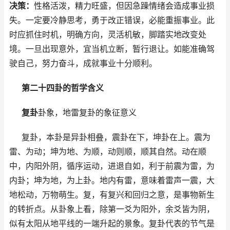
决策：
性格活泼，精力旺盛，但因急躁情绪会造成事业损
失。一定要冷静思考，勇于改正错误，必能重振事业。此
时应抓住时机，明确方向，灵活机敏，脚踏实地改变处
境。一旦出现意外，宜当机立断，暂行退让。如能准确驾
驶自己，努力奋斗，成就事业十分顺利。
第二十四卦的哲学含义
复卦
卦象，地雷复卦的象征意义
复卦，本卦是异卦相叠，震卦在下，坤卦在上。震为
雷、为动；坤为地、为顺，动则顺，顺其自然。动在顺
中，内阳外阴，循序运动，进退自如，利于前震为雷，为
内卦；坤为地，为上卦。地内有雷，意味着雷声一震，大
地松动，万物萌生。复，有复兴和回归之意，是事物新生
的转折点。从卦象上看，除第一爻为阳外，余爻皆为阴，
似有太阳从地平线的一端升起的景象。复卦代表的节气是