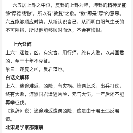
六五居上卦之中位，复卦的上卦为坤，坤卦的精神是能
够“厚德载物”，所以有“敦复”之象。“敦”即是“厚”的意思。
六五能够顺应时势，从新认识自己，从而明白阳气生长的
不可阻挡，所以他能够顺时而退，不会有悔恨。
上六爻辞
上六：迷复，凶，有灾眚。用行师，终有大败，以其国君
凶，至于十年不克征。
象曰：迷复之凶，反君道也。
白话文解释
上六：迷途难返，凶险，有灾祸。筮遇此爻，出兵打仗，
终有大败，连累国君遭遇凶险，元气大伤，十年后还不能
再举征伐。
《象辞》说：迷途难返遭遇凶险，这是由于君王违反君
道。
北宋易学家邵雍解