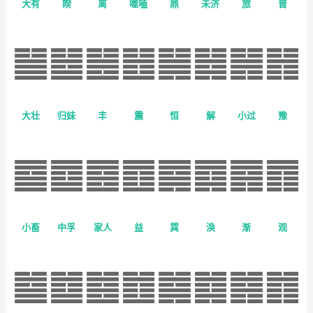
大有
睽
离
噬嗑
鼎
未济
旅
晋
大壮
归妹
丰
震
恒
解
小过
豫
小畜
中孚
家人
益
巽
涣
渐
观