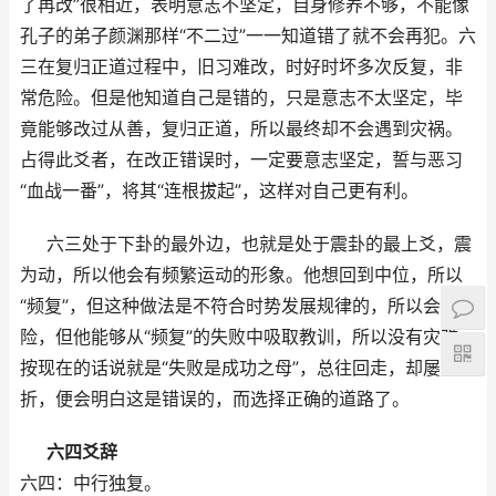
了再改”很相近，表明意志不坚定，自身修养不够，不能像
孔子的弟子颜渊那样“不二过”一一知道错了就不会再犯。六
三在复归正道过程中，旧习难改，时好时坏多次反复，非
常危险。但是他知道自己是错的，只是意志不太坚定，毕
竟能够改过从善，复归正道，所以最终却不会遇到灾祸。
占得此爻者，在改正错误时，一定要意志坚定，誓与恶习
“血战一番”，将其“连根拔起”，这样对自己更有利。
六三处于下卦的最外边，也就是处于震卦的最上爻，震
为动，所以他会有频繁运动的形象。他想回到中位，所以
“频复”，但这种做法是不符合时势发展规律的，所以会有危
险，但他能够从“频复”的失败中吸取教训，所以没有灾难。
按现在的话说就是“失败是成功之母”，总往回走，却屡受挫
折，便会明白这是错误的，而选择正确的道路了。
六四爻辞
六四：中行独复。