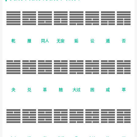
乾
履
同人
无妄
姤
讼
遁
否
夬
兑
革
随
大过
困
咸
萃