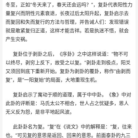
冬至，正如“冬天来了，春天还会远吗？”，复卦代表阳性力
量复兴而阴性元素衰退，长夜过后太阳升起，复卦启示去
而复回和失而复行的方法与哲理，并告诫人们：发现错误
就是敢紧复归正道，这样才能吉祥。若是执迷不悟，就会
产生灾祸。
复卦位于剥卦之后，《序卦》之中这样说道：“物不可
以终尽，剥穷上反下，故受之以复。”剥卦走到极点，阳爻
又须回到底下重新开始。复卦为剥卦的覆卦，称作“由剥而
复”，是“一阳复始”的局面，大地重现生机。
复卦启示了寓动于顺的道理，属于中中卦。《象》中对
此卦的评断是：马氏太公不相合，世人占之忧疑多，恩人
无义反为怨，是非平地起风波。
此卦卦名为复。“复”在《说文》中的解释是：“复，往来
也。”可见复的意思是返回、回来的意思。前面泰卦的九三