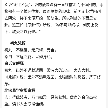
爻说“无往不复”，说的便是没有一直往前走而不返回的，事
物都有一个循环往复、周而复始的规律，前面剥卦群阴剥
去阴爻，接下来便开始一阳复生。所以剥卦的下面是复
卦。这正如《序卦传》所说：“物不可以终尽，剥穷上反
下，故受之以复也。”
初九爻辞
初九：不远复，无只悔，元吉。
象曰：不远之复，以修身也。
白话文解释
初九：出外不远就返回，没有大的过失，大吉大利。
《象辞》说：出外不远就返回，比喻能时时反省，严于修
身。
北宋易学家邵雍解
吉：得此爻者，万事如意，经营获利。做官的会位高权
重。读书人会取得佳绩。