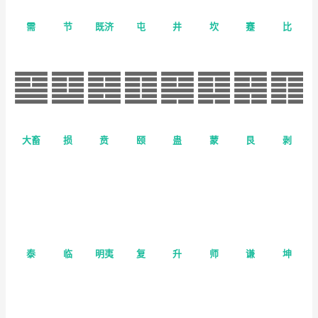
需
节
既济
屯
井
坎
蹇
比
大畜
损
贲
颐
蛊
蒙
艮
剥
泰
临
明夷
复
升
师
谦
坤