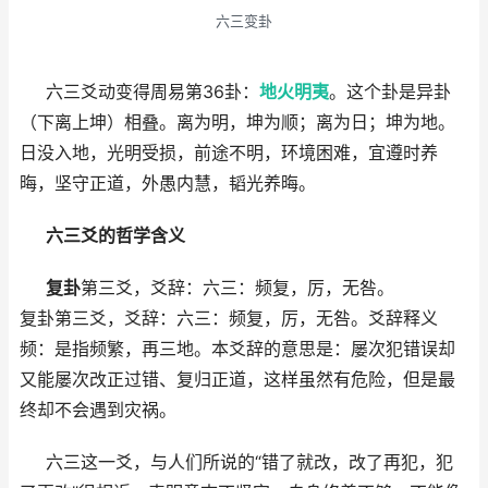
六三变卦
六三爻动变得周易第36卦：
地火明夷
。这个卦是异卦
（下离上坤）相叠。离为明，坤为顺；离为日；坤为地。
日没入地，光明受损，前途不明，环境困难，宜遵时养
晦，坚守正道，外愚内慧，韬光养晦。
六三爻的哲学含义
复卦
第三爻，爻辞：六三：频复，厉，无咎。
复卦第三爻，爻辞：六三：频复，厉，无咎。爻辞释义
频：是指频繁，再三地。本爻辞的意思是：屡次犯错误却
又能屡次改正过错、复归正道，这样虽然有危险，但是最
终却不会遇到灾祸。
六三这一爻，与人们所说的“错了就改，改了再犯，犯