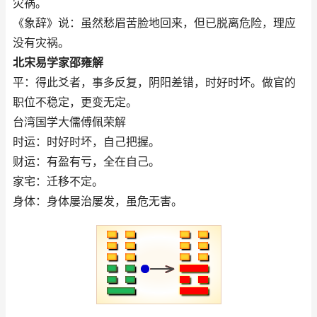
灾祸。
《象辞》说：虽然愁眉苦脸地回来，但已脱离危险，理应
没有灾祸。
北宋易学家邵雍解
平：得此爻者，事多反复，阴阳差错，时好时坏。做官的
职位不稳定，更变无定。
台湾国学大儒傅佩荣解
时运：时好时坏，自己把握。
财运：有盈有亏，全在自己。
家宅：迁移不定。
身体：身体屡治屡发，虽危无害。