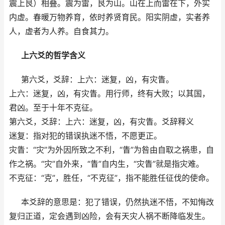
震上艮）相叠。震为雷，艮为山。山在上而雷在下，外实
内虚。春暖万物养育，依时养贤育民。阳实阴虚，实者养
人，虚者为人养。自食其力。
上六爻的哲学含义
第六爻，爻辞：上六：迷复，凶，有灾眚。
上六：迷复，凶，有灾眚。用行师，终有大败；以其国，
君凶。至于十年不克征。
第六爻，爻辞：上六：迷复，凶，有灾眚。爻辞释义
迷复：指对犯的错误执迷不悟，不愿更正。
灾眚：“灾”为外因所致之不利，“眚”为咎由自取之祸患，自
作之祸。“灾”自外来，“眚”自内生，“灾眚”就是指灾难。
不克征：“克”，胜任，“不克征”，指不能胜任征伐的使命。
本爻辞的意思是：犯了错误，仍然执迷不悟，不知悔改
复归正道，定会遇到凶险，会有天灾人祸不断降临发生。