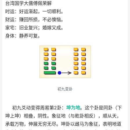
台湾国学大儒傅佩荣解
时运：好运渐起，一切顺利。
财运：赚回所损，不必懊恼。
家宅：旧业复兴；婚嫁又成。
身体：静养可复。
初九变卦
初九爻动变得周易第2卦：
坤为地
。这个卦是同卦（下
坤上坤）相叠，阴性。象征地（与乾卦相反），顺从天，
承载万物，伸展无穷无尽。坤卦以雌马为象征，表明地道