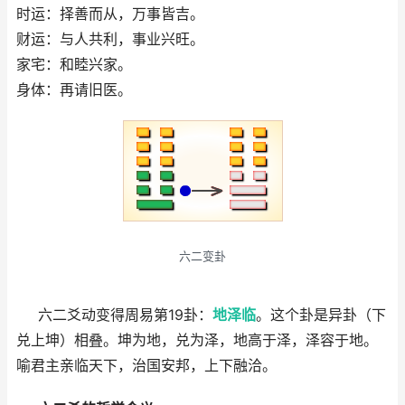
时运：择善而从，万事皆吉。
财运：与人共利，事业兴旺。
家宅：和睦兴家。
身体：再请旧医。
六二变卦
六二爻动变得周易第19卦：
地泽临
。这个卦是异卦（下
兑上坤）相叠。坤为地，兑为泽，地高于泽，泽容于地。
喻君主亲临天下，治国安邦，上下融洽。