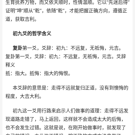
生育抚养万物，而又依天顺时，性情温顺。它以“先迷后得”
证明“坤”顺从“乾”，依随“乾”，才能把握正确方向，遵循正
道，获取吉利。
初九爻的哲学含义
复卦
第一爻，爻辞：初九：不远复，无祗悔，元吉。
复卦第一爻，爻辞：初九：不远复，无祗悔，元吉。爻辞
释义
抵：指大。抵悔：指大的悔恨。
本爻辞的意思是：走得不远就复归正道，没有到懊悔的
程度，大吉大利。
初九这一爻用行路来启示人们做事的道理：走得不远发
现道路走错了，马上返回，这样就不会造成太大的后悔，
也不会发生过错。这就是说，在刚开始做事时，就发现了