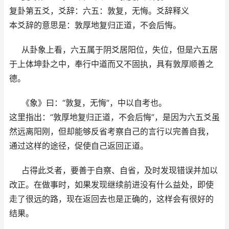
复卦第五爻，爻辞：六五：敦复，无悔。爻辞释义
本爻辞的意思是：敦厚地复归正道，不会后悔。
从卦象上看，六五属于阴爻居阳位，失位，但是六五居
于上体坤卦之中，奉行中道而又不固执，具有敦厚顺善之
德。
《象》曰：“敦复，无悔”，中以自考也。
这里指出：“敦厚地复归正道，不会后悔”，是因为六五爻虽
然远离阳刚，但却能够反省考察自己的言行以完善自我，
通过这样的途径，促使自己返回正道。
占得此爻者，要善于自察、自省，及时发现错误并加以
改正。在做事时，如果发现继续前进没有什么益处，即使
走了很远的路，现在返回去也是正确的，这样会有很好的
结果。