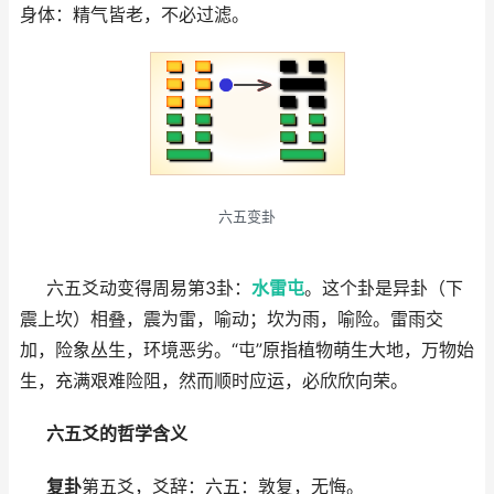
身体：精气皆老，不必过滤。
六五变卦
六五爻动变得周易第3卦：
水雷屯
。这个卦是异卦（下
震上坎）相叠，震为雷，喻动；坎为雨，喻险。雷雨交
加，险象丛生，环境恶劣。“屯”原指植物萌生大地，万物始
生，充满艰难险阻，然而顺时应运，必欣欣向荣。
六五爻的哲学含义
复卦
第五爻，爻辞：六五：敦复，无悔。