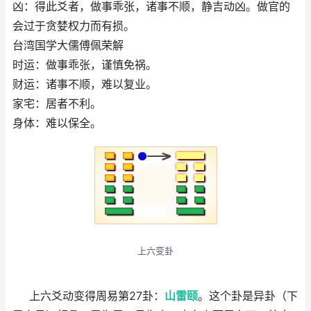
凶：得此爻者，做事乖张，诸事不顺，静吉动凶。做官的
会过于贪婪权力而有损。
台湾国学大儒傅佩荣解
时运：做事乖张，谨慎免祸。
财运：诸事不顺，难以复业。
家宅：居者不利。
身体：难以保全。
上六变卦
上六爻动变得周易第27卦：
山雷颐
。这个卦是异卦（下