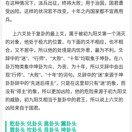
在这种情况下，派兵出征，终将大败；用于治国，国君遭
受凶险。这样的状况若不改变，十年之内国家都不宜再用
兵。
上六爻处于复卦的最上爻，属于被初九阳爻第一个消灭
的对象，他处于极亢的位置，与下面的爻不相应，也不相
合，又不居中，所以他的处境是内忧外患，最为不利。爻
辞中的“迷”、“行师”、“大败”、“十年”均取象于坤卦。在八
卦万物类象中坤卦为众、为丧、为十年，所以爻辞中会出
现“行师”、“大败”、“十年”的词句。爻辞中的“迷”来源于坤
卦卦辞中的“先迷后得主”，只是在这里却只有“迷”的象，而
没有“得主”的象，所以更加凶险，他的危险来源于初九阳爻
的威胁，初九阳爻相当于复卦中的君王，所以说上六爻的
凶险来自于国君。
乾卦头
兑卦头
离卦头
震卦头
巽卦头
坎卦头
艮卦头
坤卦头