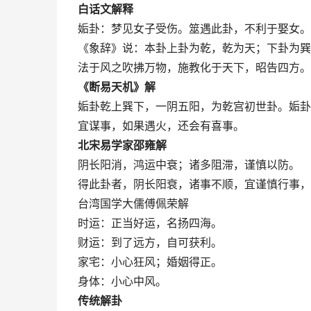
白话文解释
姤卦：梦见女子受伤。筮遇此卦，不利于娶女。
《象辞》说：本卦上卦为乾，乾为天；下卦为巽
法于风之吹拂万物，施教化于天下，昭告四方。
《断易天机》解
姤卦乾上巽下，一阴五阳，为乾宫初世卦。姤卦
宜谋事，如果遇火，还会有喜事。
北宋易学家邵雍解
阴长阳消，鸿运中衰；诸多阻滞，谨慎以防。
得此卦者，阴长阳衰，诸事不顺，宜谨慎行事，
台湾国学大儒傅佩荣解
时运：正当好运，名扬四海。
财运：到了远方，自可获利。
家宅：小心狂风；婚姻得正。
身体：小心中风。
传统解卦