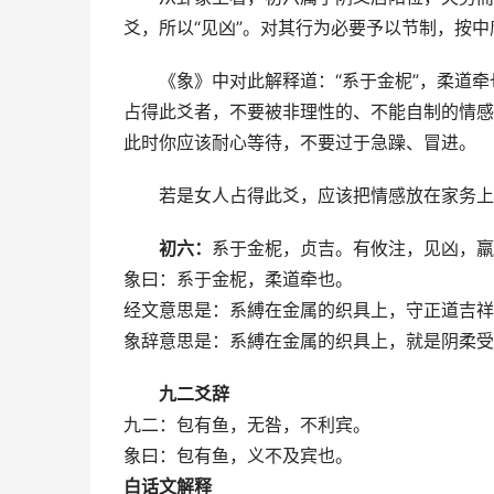
爻，所以“见凶”。对其行为必要予以节制，按
《象》中对此解释道：“系于金柅”，柔道牵
占得此爻者，不要被非理性的、不能自制的情感
此时你应该耐心等待，不要过于急躁、冒进。
若是女人占得此爻，应该把情感放在家务上
初六：
系于金柅，贞吉。有攸注，见凶，羸
象曰：系于金柅，柔道牵也。
经文意思是：系縛在金属的织具上，守正道吉祥
象辞意思是：系縛在金属的织具上，就是阴柔受
九二爻辞
九二：包有鱼，无咎，不利宾。
象曰：包有鱼，义不及宾也。
白话文解释