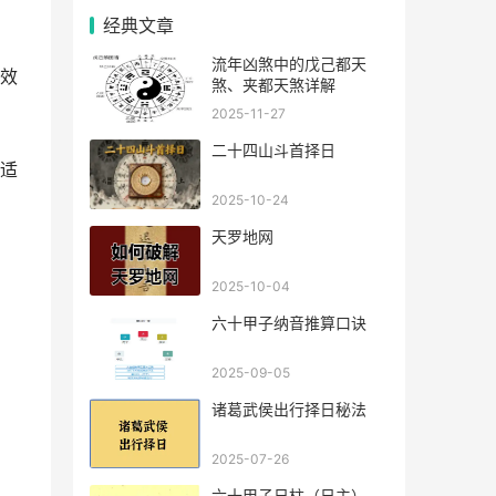
经典文章
流年凶煞中的戊己都天
效
煞、夹都天煞详解
2025-11-27
二十四山斗首择日
适
2025-10-24
天罗地网
2025-10-04
六十甲子纳音推算口诀
2025-09-05
诸葛武侯出行择日秘法
2025-07-26
六十甲子日柱（日主），