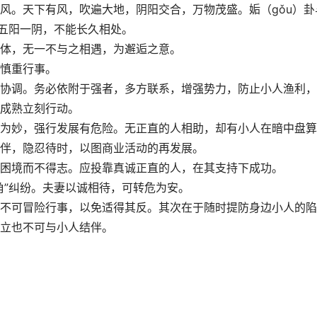
风。天下有风，吹遍大地，阴阳交合，万物茂盛。姤（gǒu）卦
但五阳一阴，不能长久相处。
体，无一不与之相遇，为邂逅之意。
慎重行事。
协调。务必依附于强者，多方联系，增强势力，防止小人渔利，
成熟立刻行动。
为妙，强行发展有危险。无正直的人相助，却有小人在暗中盘算
伴，隐忍待时，以图商业活动的再发展。
困境而不得志。应投靠真诚正直的人，在其支持下成功。
角”纠纷。夫妻以诚相待，可转危为安。
不可冒险行事，以免适得其反。其次在于随时提防身边小人的陷
立也不可与小人结伴。