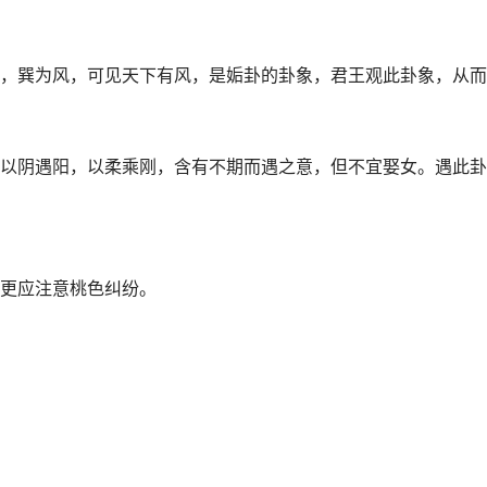
，巽为风，可见天下有风，是姤卦的卦象，君王观此卦象，从而
以阴遇阳，以柔乘刚，含有不期而遇之意，但不宜娶女。遇此卦
更应注意桃色纠纷。