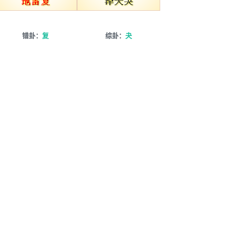
错卦：
复
综卦：
夬