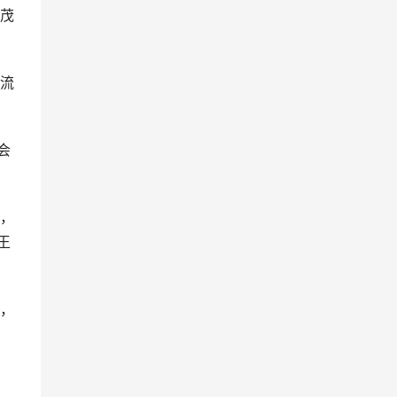
茂
流
会
，
王
，