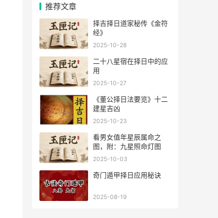
推荐文章
择吉择日道家秘传《金符
经》
2025-10-28
二十八星宿在择日中的应
用
2025-10-27
《董公择日法要览》十二
建星吉凶
2025-10-23
看男女值年星辰属命之
图，附：九星照命灯图
2025-10-03
奇门遁甲择日应用秘诀
2025-08-19