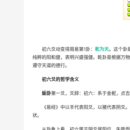
初六爻动变得周易第1卦：
乾为天
。这个卦
纯粹的阳和健，表明兴盛强健。乾卦是根据万物
遵守天道的德行。
初六爻的哲学含义
姤卦
第一爻，爻辞：初六：系于金柅，贞吉
《易经》中以羊代表阳爻，以猪代表阴爻。
状。
从卦象上看，初六属于阴爻居阳位，失势而