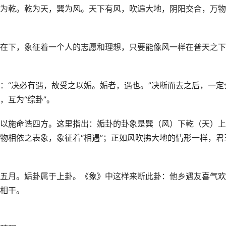
为乾。乾为天，巽为风。天下有风，吹遍大地，阴阳交合，万物
在下，象征着一个人的志愿和理想，只要能像风一样在普天之下
：“决必有遇，故受之以姤。姤者，遇也。”决断而去之后，一定
，互为“综卦”。
以施命诰四方。这里指出：姤卦的卦象是巽（风）下乾（天）上
物相依之表象，象征着“相遇”；正如风吹拂大地的情形一样，君
五月。姤卦属于上卦。《象》中这样来断此卦：他乡遇友喜气欢
相干。