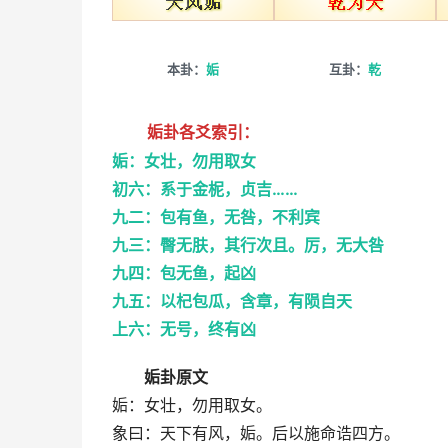
本卦：
姤
互卦：
乾
姤卦各爻索引：
姤：女壮，勿用取女
初六：系于金柅，贞吉……
九二：包有鱼，无咎，不利宾
九三：臀无肤，其行次且。厉，无大咎
九四：包无鱼，起凶
九五：以杞包瓜，含章，有陨自天
上六：无号，终有凶
姤卦原文
姤：女壮，勿用取女。
象曰：天下有风，姤。后以施命诰四方。