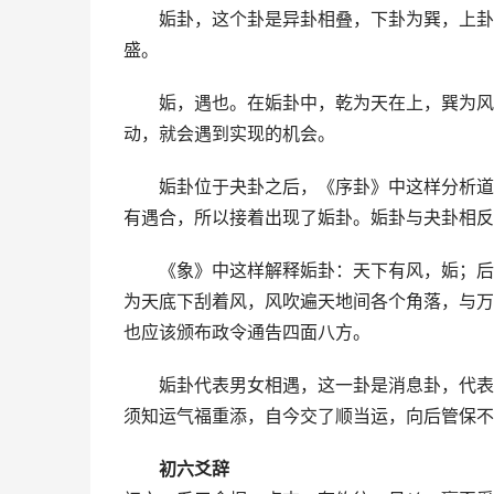
姤卦，这个卦是异卦相叠，下卦为巽，上卦
盛。
姤，遇也。在姤卦中，乾为天在上，巽为风
动，就会遇到实现的机会。
姤卦位于夬卦之后，《序卦》中这样分析道
有遇合，所以接着出现了姤卦。姤卦与夬卦相反
《象》中这样解释姤卦：天下有风，姤；后
为天底下刮着风，风吹遍天地间各个角落，与万
也应该颁布政令通告四面八方。
姤卦代表男女相遇，这一卦是消息卦，代表
须知运气福重添，自今交了顺当运，向后管保不
初六爻辞