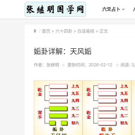
六爻占卜
首页
>
六十四卦
>
白话易经
> 正文
姤卦详解：天风姤
作者：张继明
o
更新时间：2026-02-12
o
阅读: 3