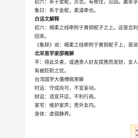
初六：系于金柅，贞吉。有攸往，见凶。羸豕孚
象曰：系于金柅，柔道牵也。
白话文解释
初六：细柔之线牵附于黄铜柅子之上。这是吉利
回来。
《象辞》说：细柔之线牵附于黄铜柅子上，是说
北宋易学家邵雍解
平：得此爻者，或遇贵人好友提携而发财，女人
有被贬职之忧。
台湾国学大儒傅佩荣解
时运：守成尚可，不宜妄动。
财运：适宜开店，不利行商。
家宅：维护家声；男外女内。
身体：虚弱静养。