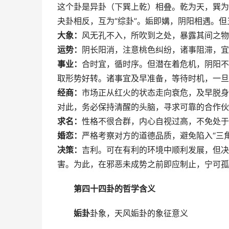
这个卦是异卦（下巽上乾）相叠。乾为天，巽为
夬卦相反，互为“综卦”。姤即媾，阴阳相遇。
大象：
风无孔不入，所吹到之处，暴露其间之物
运势：
阴长阳消，注意桃色纠纷，诸事阻滞，宜
事业：
合时宜，循时序。但潜在着危机，阴阳不
取形势好转。诸事宜及早准备，等待时机，一旦
经商：
市场正从红火的状态走向衰危，及早脱身
对此，务必保持清醒的头脑，寻求可靠的合作伙
求名：
性格不很合群，内心自视过高，不免处于
婚恋：
严格考察对方的道德品质，避免陷入“三
决策：
吉利。可在有利的环境中顺利发展，但决
害。为此，在邪恶未成势之前即应制止，宁可孤
第四十四卦的哲学含义
姤卦
卦象，天风姤卦的象征意义