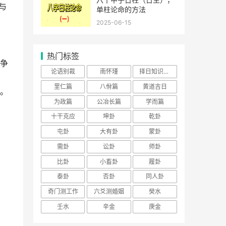
与
单柱论命的方法
2025-06-15
热门标签
争
论语别裁
南怀瑾
择日知识大全
里仁篇
八佾篇
黄道吉日
。
为政篇
公冶长篇
学而篇
十干克应
坤卦
乾卦
屯卦
大有卦
蒙卦
需卦
讼卦
师卦
比卦
小畜卦
履卦
泰卦
否卦
同人卦
奇门测工作
六爻测婚姻
癸水
壬水
辛金
庚金