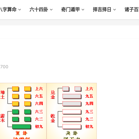
八字算命
六十四卦
奇门遁甲
择吉择日
诸子百
,700