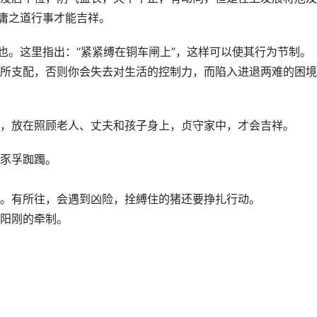
中庸之道行事才能吉祥。
也。这里指出：“紧紧缚在铜车闸上”，这样可以使其行为节制。
所支配，否则你会失去对生活的控制力，而陷入进退两难的困境
，放在照顾老人、丈夫和孩子身上，贞守家中，才会吉祥。
豕孚踟躅。
。有所往，会遇到凶险，拴縛住的猪还要挣扎行动。
阳刚的牵制。