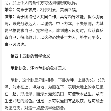
助，加上个人的条件方可达到理想的境界。
婚恋：
勿急于求成，相亲相爱，美满幸福。
决策：
善于团结他人共同合作，具有领导才能。但心胸宽
阔，眼光务必远大，以诚信、中正为本，不失原则，尤其
要严格要求自己，宽容他人，遭到他人反对时，应认真反
省自己，得出教训，以这种心境处世为人，终生可平安，
事业必通达。
第四十五卦的哲学含义
萃卦
卦象，泽地萃卦的象征意义
萃卦，这个卦是异卦相叠，下卦为坤，上卦为兑。兑为
泽、为水在上，坤为地、为顺在下，表明大地上的水汇聚
在一起，形成泽，而泽水灌溉良田，可使禾木丛生，从而
生出兴旺的景色。但是，水可以灌田有益收获，也可能会
泛滥成灾，对这一点应该早做防备。