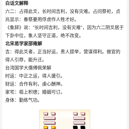
白话文解释
六二：占得此爻，长时间吉利，没有灾难。占问祭祀，贞
兆显示：春祭要用俘虏作人牲才好。
《象辞》说：“长时间吉利，没有灾难”，因为六二阴爻居于
下卦中位，象人坚守正道，绝不改变。
北宋易学家邵雍解
吉：得此爻者，正当好运，贵人提举，营谋得利。做官的
得人引荐，能升迁。
台湾国学大儒傅佩荣解
时运：中正之运，得人援引。
财运：合作有利，虔心酬神。
家宅：祖上积德；婚姻可订。
身体：勤练气功。