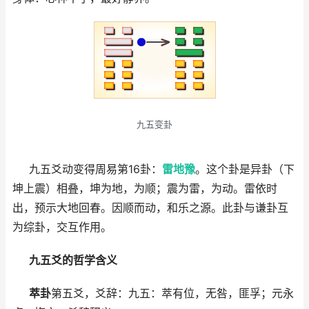
九五变卦
九五爻动变得周易第16卦：
雷地豫
。这个卦是异卦（下
坤上震）相叠，坤为地，为顺；震为雷，为动。雷依时
出，预示大地回春。因顺而动，和乐之源。此卦与谦卦互
为综卦，交互作用。
九五爻的哲学含义
萃卦
第五爻，爻辞：九五：萃有位，无咎，匪孚；元永