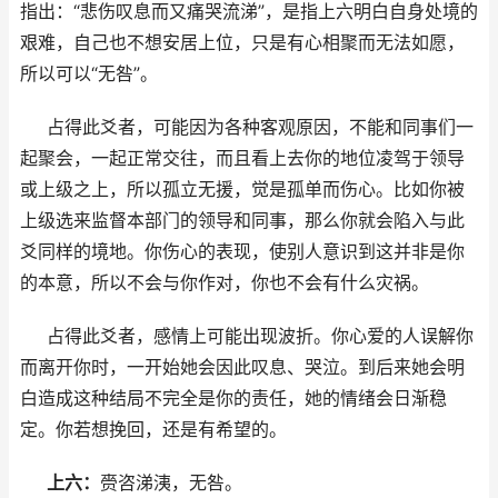
指出：“悲伤叹息而又痛哭流涕”，是指上六明白自身处境的
艰难，自己也不想安居上位，只是有心相聚而无法如愿，
所以可以“无咎”。
占得此爻者，可能因为各种客观原因，不能和同事们一
起聚会，一起正常交往，而且看上去你的地位凌驾于领导
或上级之上，所以孤立无援，觉是孤单而伤心。比如你被
上级选来监督本部门的领导和同事，那么你就会陷入与此
爻同样的境地。你伤心的表现，使别人意识到这并非是你
的本意，所以不会与你作对，你也不会有什么灾祸。
占得此爻者，感情上可能出现波折。你心爱的人误解你
而离开你时，一开始她会因此叹息、哭泣。到后来她会明
白造成这种结局不完全是你的责任，她的情绪会日渐稳
定。你若想挽回，还是有希望的。
上六：
赍咨涕洟，无咎。