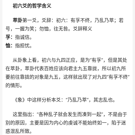
初六爻的哲学含义
萃卦
第一爻，爻辞：初六：有孚不终，乃乱乃萃；若
号，一握为笑；勿恤，往无咎。爻辞释义
孚：
指诚信。
恤：
指担忧。
从卦象上看，初六与九四正应，是为“有孚”，但是其处
在萃卦，萃卦代表百姓应该向君主九五靠拢，所以初九所
要前往靠拢的对象是九五，这样就出现了对九四“有孚不终”
的情形。
《象》中这样分析本爻：“乃乱乃萃”，其志乱也。
这里指出：“各种乱子就会发生而凑到一起”，不是由于
别的原因，主要是因为内心的虔诚不能始终如一，陷于迷
惑混乱所致。