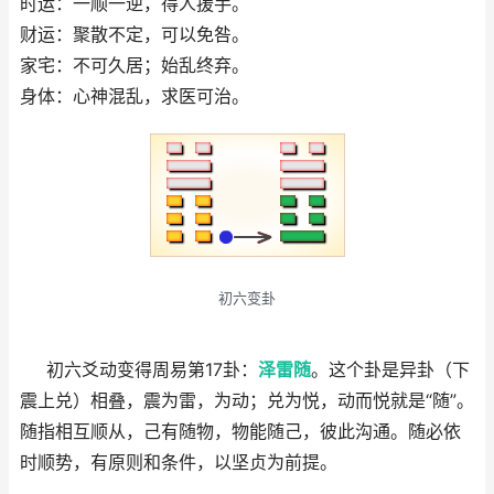
时运：一顺一逆，得人援手。
财运：聚散不定，可以免咎。
家宅：不可久居；始乱终弃。
身体：心神混乱，求医可治。
初六变卦
初六爻动变得周易第17卦：
泽雷随
。这个卦是异卦（下
震上兑）相叠，震为雷，为动；兑为悦，动而悦就是“随”。
随指相互顺从，己有随物，物能随己，彼此沟通。随必依
时顺势，有原则和条件，以坚贞为前提。