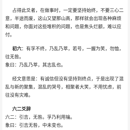
占得此爻者，在做事时，一定要坚持始终，不要三心二
意，半途而废，这山又望那山高，那样就会出现各种麻烦
和问题，你面对这些堆积的问题，也是焦头烂额，难以应
付。
初六
：有孚不终，乃乱乃萃，若号，一握为笑，勿恤，
往无咎。
象曰：乃乱乃萃，其志乱也。
经文意思是：有诚信但没有坚持到终点，于是出现了混
乱与新的聚集，混乱的哭号，相聚者大笑，不用忧虑，前
往没有灾难。
六二爻辞
六二：引吉，无咎。孚乃利用禴。
象曰：引吉无咎，中未变也。