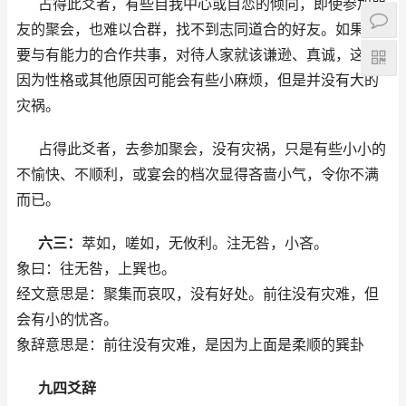
占得此爻者，有些自我中心或自恋的倾向，即使参加朋
友的聚会，也难以合群，找不到志同道合的好友。如果想
要与有能力的合作共事，对待人家就该谦逊、真诚，这样
因为性格或其他原因可能会有些小麻烦，但是并没有大的
灾祸。
占得此爻者，去参加聚会，没有灾祸，只是有些小小的
不愉快、不顺利，或宴会的档次显得吝啬小气，令你不满
而已。
六三：
萃如，嗟如，无攸利。注无咎，小吝。
象曰：往无咎，上巽也。
经文意思是：聚集而哀叹，没有好处。前往没有灾难，但
会有小的忧吝。
象辞意思是：前往没有灾难，是因为上面是柔顺的巽卦
九四爻辞