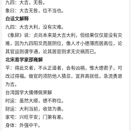
九四：大吉，无咎。
象曰：大吉无咎，位不当也。
白话文解释
九四：大吉大利，没有灾难。
《象辞》说：贞兆本来是大吉大利，但结果仅仅是没有灾
难，因为九四阳爻而居阴位，像人才小德薄而居高位，论
其官运则谓亨通，论其居官则求无灾祸而已。
北宋易学家邵雍解
平：得此爻者，不从正道者，会有凶祸，惟大德君子，可
改过得福。做官的须防他人猜忌，宜弃高就低，急流勇退
为吉。
台湾国学大儒傅佩荣解
时运：虽然大顺，德不称位。
财运：大利当前，收敛为善。
家宅：兴旺平安；门第有差。
身体：外强中干。