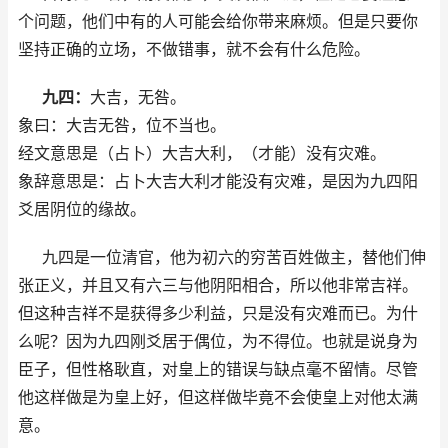
个问题，他们中有的人可能会给你带来麻烦。但是只要你
坚持正确的立场，不做错事，就不会有什么危险。
九四：
大吉，无咎。
象曰：大吉无咎，位不当也。
经文意思是（占卜）大吉大利，（才能）没有灾难。
象辞意思是：占卜大吉大利才能没有灾难，是因为九四阳
爻居阴位的缘故。
九四是一位清官，他为初六的穷苦百姓做主，替他们伸
张正义，并且又有六三与他阴阳相合，所以他非常吉祥。
但这种吉祥不是获得多少利益，只是没有灾难而已。为什
么呢？因为九四刚爻居于偶位，为不得位。也就是说身为
臣子，但性格耿直，对皇上的错误与缺点毫不留情。尽管
他这样做是为皇上好，但这样做毕竟不会使皇上对他太满
意。