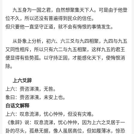
九五身为一国之君，自然想聚集天下人。可是由于他登
位不久，所以还没有普遍得到民众的信任。
但只要他一直坚守正道，就不会有悔恨的事情发生。
从卦象上分析，初六、六三爻与九四相聚，九四与九五
又同性相斥，所以只有六二与九五相聚，这样九五的君王
便显得有些势孤。以守持正固，才能感化天下，使悔恨消
除。
上六爻辞
上六：赍咨涕洟，无咎。
象曰：赍咨涕洟，未安上也。
白话文解释
上六：叹息流涕，忧心忡忡，但没有灾难。
《象辞》说：叹息流涕，忧心忡仲，因为上六之爻居于一
卦的尽头，孤悬无据，像人虽居高位，但如履薄冰，惊恐