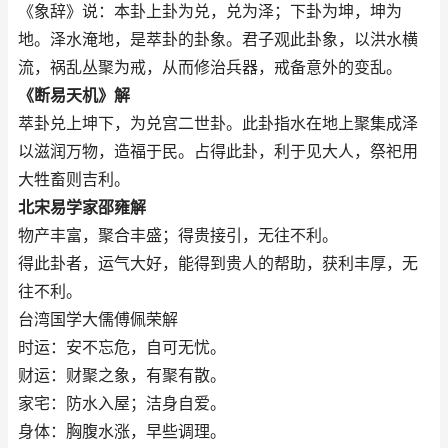
《象辞》说：本卦上卦为兑，兑为泽；下卦为坤，坤为
地。泽水淹地，是萃卦的卦象。君子观此卦象，以洪水横
流，祸乱丛聚为戒，从而修治兵器，戒备意外的变乱。
《断易天机》解
萃卦兑上坤下，为兑宫二世卦。此卦指水在地上聚集成泽
以滋润万物，造福于民。占得此卦，利于见大人，祭祀用
大牲畜则吉利。
北宋易学家邵雍解
物产丰富，聚合丰盛；得贵接引，无往不利。
得此卦者，运气大好，能得到贵人的帮助，获利丰厚，无
往不利。
台湾国学大儒傅佩荣解
时运：安不忘危，自可无忧。
财运：财聚之象，有聚有散。
家宅：防水入屋；洁身自爱。
身体：胸腹水涨，早些调理。