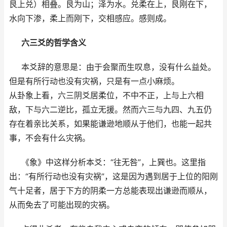
艮上兑）相叠。艮为山；泽为水。兑柔在上，艮刚在下，
水向下渗，柔上而刚下，交相感应。感则成。
六三爻的哲学含义
本爻辞的意思是：由于会聚而生叹息，没有什么益处。
但是有所行动也没有灾祸，只是有一点小麻烦。
从卦象上看，六三阴爻居柔位，不中不正，上与上六相
敌，下与六二逆比，孤立无援。然而六三与九四、九五仍
存在着亲比关系，如果能谦逊地顺从于他们，也能一起共
事，不会有什么灾祸。
《象》中这样分析本爻：“往无咎”，上巽也。这里指
出：“有所行动也没有灾祸”，这是因为遇到居于上位的阳刚
气十足者，居于下方的阴柔一方总能表现出谦逊而顺从，
从而免去了可能出现的灾祸。