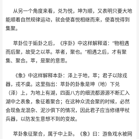
从另一个角度来看，兑为悦，坤为顺，又表明只要大地
能顺着自然规律运动，就会使喜悦相继而来，使喜悦得到
集聚。
萃卦位于姤卦之后，《序卦》中这样解释道：“物相遇
而后聚，故受之以萃。萃者，聚也。”相遇之后，才有聚
集、聚合。萃，是聚的意思。
《象》中这样解释本卦：泽上于地，萃；君子以除戎
器，戎不虞。这里指出：萃卦的卦象是坤（地）下兑
（泽）上，为地上有湖，四面八方的细流都源源不断汇入
湖中之表象，象征着聚合；在这种众流会聚的时候，必然
会现鱼龙混杂、泥沙俱下的情况，因此君子应当修缮甲杖
兵器，以防发生意想不到的变故。
萃卦象征聚合，属于中上卦。《象》曰：游鱼戏水被网