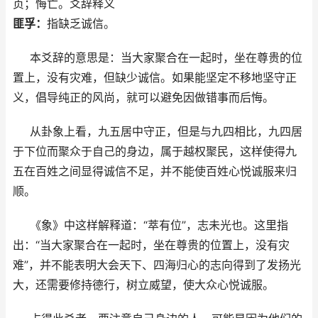
贞；悔亡。爻辞释义
匪孚：
指缺乏诚信。
本爻辞的意思是：当大家聚合在一起时，坐在尊贵的位
置上，没有灾难，但缺少诚信。如果能坚定不移地坚守正
义，倡导纯正的风尚，就可以避免因做错事而后悔。
从卦象上看，九五居中守正，但是与九四相比，九四居
于下位而聚众于自己的身边，属于越权聚民，这样使得九
五在百姓之间显得诚信不足，并不能使百姓心悦诚服来归
顺。
《象》中这样解释道：“萃有位”，志未光也。这里指
出：“当大家聚合在一起时，坐在尊贵的位置上，没有灾
难”，并不能表明大会天下、四海归心的志向得到了发扬光
大，还需要修持德行，树立威望，使大众心悦诚服。