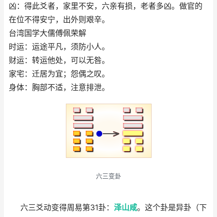
凶：得此爻者，家里不安，六亲有损，老者多凶。做官的
在位不得安宁，出外则艰辛。
台湾国学大儒傅佩荣解
时运：运途平凡，须防小人。
财运：转运他处，可以无咎。
家宅：迁居为宜；怨偶之叹。
身体：胸部不适，注意排泄。
六三变卦
六三爻动变得周易第31卦：
泽山咸
。这个卦是异卦（下