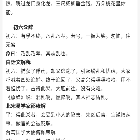
惊，跳过龙门身化龙，三尺杨柳垂金钱，万朵桃花显你
能。
初六爻辞
初六：有孚不终，乃乱乃萃。若号，一握为笑。勿恤，往
无咎
象曰：乃乱乃萃，其志乱也。
白话文解释
初六：捕获了俘虏，却又逃跑了，引起纷乱和忧虑，大家
呼喊着四处追捕。终于追回了，又高兴得嘻嘻哈哈，用不
着担忧了。占得此爻，大胆前往，没有灾难。
《象辞》说：混乱啊，憔悴啊，其人神志昏乱。
北宋易学家邵雍解
平：得此爻者，会受到小人的陷害，先凶后吉，宜谨慎从
事。做官的会被贬职。
台湾国学大儒傅佩荣解