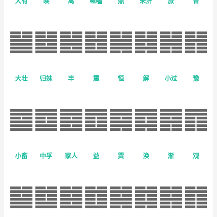
大有
睽
离
噬嗑
鼎
未济
旅
晋
大壮
归妹
丰
震
恒
解
小过
豫
小畜
中孚
家人
益
巽
涣
渐
观