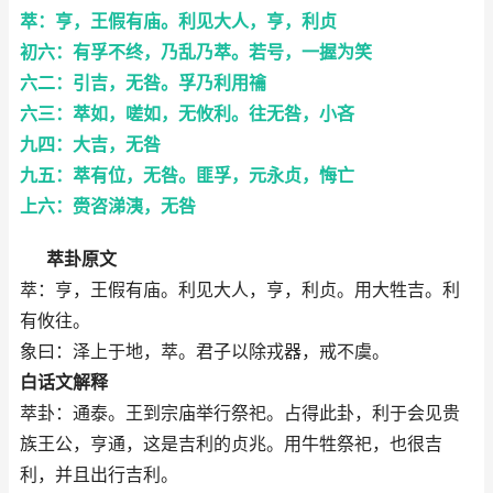
萃：亨，王假有庙。利见大人，亨，利贞
初六：有孚不终，乃乱乃萃。若号，一握为笑
六二：引吉，无咎。孚乃利用禴
六三：萃如，嗟如，无攸利。往无咎，小吝
九四：大吉，无咎
九五：萃有位，无咎。匪孚，元永贞，悔亡
上六：赍咨涕洟，无咎
萃卦原文
萃：亨，王假有庙。利见大人，亨，利贞。用大牲吉。利
有攸往。
象曰：泽上于地，萃。君子以除戎器，戒不虞。
白话文解释
萃卦：通泰。王到宗庙举行祭祀。占得此卦，利于会见贵
族王公，亨通，这是吉利的贞兆。用牛牲祭祀，也很吉
利，并且出行吉利。