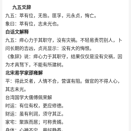
九五爻辞
九五：萃有位，无咎。匪孚，元永贞，悔亡。
象曰：萃有位，志未光也。
白话文解释
九五：瘁心力于其职守，没有灾祸。不轻易责罚别人，卜
问长期的吉凶，贞兆显示：没有大的悔恨。
《象辞》说：瘁心力于其职守，结果仅仅是没有灾祸，因
为才具驽下，不能有所建树。
北宋易学家邵雍解
平：得此爻者，人情不合，营谋有阻。做官的不得人心，
其志未光。
台湾国学大儒傅佩荣解
时运：有位有权，更应修德。
财运：虽有利润，须守其正。
家宅：聚族而居；可称贵婿。
身体：心神不宁，最好静养。