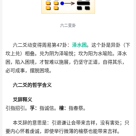
六二变卦
六二爻动变得周易第47卦：
泽水困
。这个卦是异卦（下
坎上兑）相叠。兑为阴为泽喻悦；坎为阳为水喻险。泽水
困，陷入困境，才智难以施展，仍坚守正道，自得其乐，
必可成事，摆脱困境。
六二爻的哲学含义
爻辞释义
引指招引。
孚：
指诚信。
檜：
指春祭。
本爻辞的意思是：引退谦让会带来吉祥，没有害处；只
要内心怀着虔诚，即使举行微薄的檜祭也能带来吉祥。