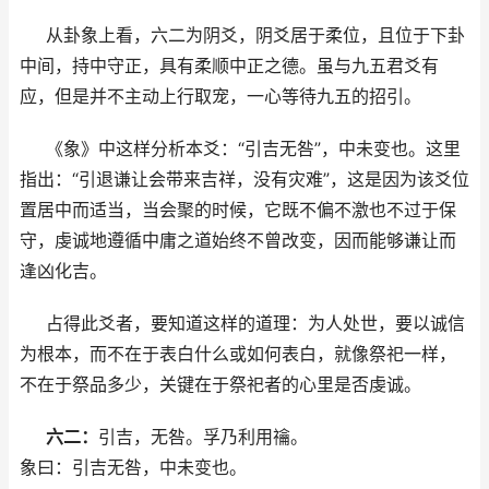
从卦象上看，六二为阴爻，阴爻居于柔位，且位于下卦
中间，持中守正，具有柔顺中正之德。虽与九五君爻有
应，但是并不主动上行取宠，一心等待九五的招引。
《象》中这样分析本爻：“引吉无咎”，中未变也。这里
指出：“引退谦让会带来吉祥，没有灾难”，这是因为该爻位
置居中而适当，当会聚的时候，它既不偏不激也不过于保
守，虔诚地遵循中庸之道始终不曾改变，因而能够谦让而
逢凶化吉。
占得此爻者，要知道这样的道理：为人处世，要以诚信
为根本，而不在于表白什么或如何表白，就像祭祀一样，
不在于祭品多少，关键在于祭祀者的心里是否虔诚。
六二：
引吉，无咎。孚乃利用禴。
象曰：引吉无咎，中未变也。