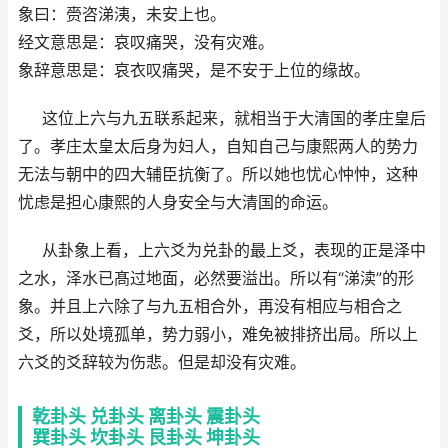
象曰：赍咨涕洟，未安上也。
经文意思是：哀叹痛哭，没有灾难。
象辞意思是：哀衣叹痛哭，是不安于上位的缘故。
这位上六与九五联系起来，就相当于大清国的孝庄皇后
了。孝庄太皇太后身为妇人，自知自己与康熙两人的势力
无法与朝中的四大辅臣抗衡了。所以她也忧心忡忡，这种
忧虑是担心康熙的人身安全与大清国的命运。
从卦象上看，上六爻为兑卦的最上爻，表现的正是泽中
之水，泽水已髙过地面，必然要溢出。所以有“涕渎”的形
象。并且上六除了与九五相合外，再没有相应与相合之
爻，所以处境孤单，势力弱小，难免被排挤出局。所以上
六爻的爻辞较为伤悲。但是却没有灾难。
乾卦头
兑卦头
离卦头
震卦头
巽卦头
坎卦头
艮卦头
坤卦头