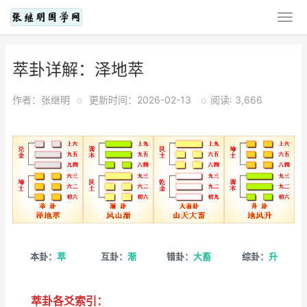
萃卦详解：泽地萃
作者：张继明
o
更新时间：2026-02-13
o
阅读: 3,666
本卦：
萃
互卦：
渐
错卦：
大畜
综卦：
升
萃卦各爻索引：