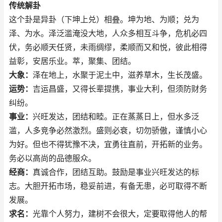
传统解卦
这个卦是异卦（下坤上兑）相叠。坤为地、为顺；兑为
泽、为水。泽泛滥淹没大地，人众多相互斗争，危机必四
伏，务必顺天任贤，未雨绸缪，柔顺而又和悦，彼此相得
益彰，安居乐业。萃，聚集、团结。
大象：
泽在地上，水聚于泥土中，滋养草木，生长茂盛。
运势：
吉运昌盛，又得长辈提携，事业大利，但须防财务
纠纷。
事业：
兴旺发达，团结和睦。正在蒸蒸日上，但水多泛
滥，人多竞争必然激烈。盛则必衰，切勿骄傲，谨慎小心
为好。但也不得犹豫不决，宜勇往直前，开拓新的业务。
务必以高尚的品德服众。
经商：
真诚合作，团结互助。鼓励是事业兴旺发达的标
志。大胆开拓市场，稳妥前进，有备无患，必可取得不断
发展。
求名：
光靠个人努力，建树不会很大，定要取得他人的帮