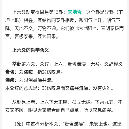
上六爻动变得周易第12卦：
天地否
。这个卦是异卦（下
坤上乾）相叠，其结构同泰卦相反，系阳气上升，阴气下
降，天地不交，万物不通。它们彼此为“综卦”，表明泰极而
否，否极泰来，互为因果。
上六爻的哲学含义
萃卦
第六爻，爻辞：上六：赍咨涕洟，无咎。爻辞释义
赍咨：为咨嗟
，指悲伤叹息
。
涕痍：
为眼泪鼻涕并流。
本爻辞的意思是：悲伤叹息而又痛哭流涕，没有灾难。
从卦象上看，上六下无正应，孤立无援。下乘九五，不
安又不顺，眼见大家聚合而自己孤单，所以叹息痛哭。
《象》中这样分析本爻：“赍咨涕痍”，未安上也。这里