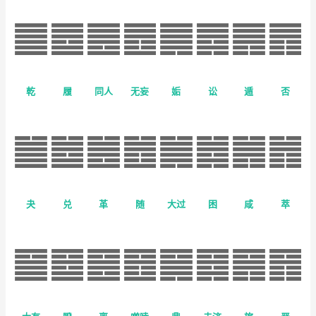
乾
履
同人
无妄
姤
讼
遁
否
夬
兑
革
随
大过
困
咸
萃