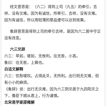
经文意思是：（六二）得到上司（九五）的牵引，吉
祥，没有灾难。因为有诚信，所牵引，吉祥，没有灾难。
因为有诚信，所以用轻薄的祭品便可以达到效果。
象辞意思是得到上司的牵引吉祥，是因为六二居中守正
没有改变。
六三爻辞
六三：萃如，嗟如，无攸利。往无咎，小吝。
象曰：往无咎，上巽也。
白话文解释
六三：忧愁嗟叹。占得此爻，无所利。出行则无灾难，但
有小小的麻烦。
《象辞》说：出行无灾难，因为六三阴爻居于九四阳爻之
下，像臣下顺从君上，行为谨慎。
北宋易学家邵雍解