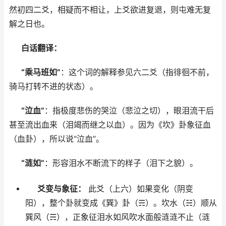
然初四二爻，相疑而不相让，上爻欲进复退，则屯难无复
解之日也。
白话翻译：
“乘马班如”
：这个词的解释参见六二爻（指徘徊不前，
骑马打转不进的状态）。
“泣血”
：指极度悲伤的哭泣（悲泣之切），眼泪流干后
甚至流出血来（泪竭而继之以血）。因为《坎》卦象征血
（血卦），所以说“泣血”。
“涟如”
：形容泪水不断流下的样子（泪下之貌）。
爻变与象征：
此爻（上六）如果变化（阴变
阳），整个卦就变成《巽》卦（☴）。坎水（☵）顺从
巽风（☴），正象征泪水如风吹水面般涟涟不止（涟