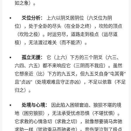
如之象）。
爻位分析：
上六以阴爻居阴位（六爻位为阴
位），处于全卦的尽头（在全卦之终），坎险的顶点
（坎险之极）。时运穷尽，道路走到极点（运尽道
极），无法渡过难关（而不能济）。
孤立无援：
它（上六）下方的三个阴爻（六三、
六四、六五）都不来响应它（三阴而不我应）。虽然
它想亲近（比）下方的九五爻，但九五爻自身“屯其膏”
且“贞凶”（处境艰难且守正亦凶），不足以依靠（不足
归之）。
处境与心境：
因此陷入困顿窘迫、狼狈不堪的境
地（困穷狼狈），无法承受忧虑恐惧（不堪忧惧）。
它求救的心情急切（求救之切），就像想要骑马奔驰
求助一样（犹欲乘马而驰者也）。悲伤哭泣到了极点