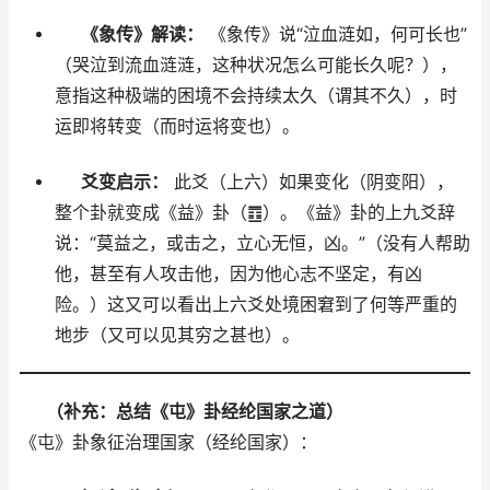
《象传》解读：
《象传》说“泣血涟如，何可长也”
（哭泣到流血涟涟，这种状况怎么可能长久呢？），
意指这种极端的困境不会持续太久（谓其不久），时
运即将转变（而时运将变也）。
爻变启示：
此爻（上六）如果变化（阴变阳），
整个卦就变成《益》卦（䷩）。《益》卦的上九爻辞
说：“莫益之，或击之，立心无恒，凶。”（没有人帮助
他，甚至有人攻击他，因为他心志不坚定，有凶
险。）这又可以看出上六爻处境困窘到了何等严重的
地步（又可以见其穷之甚也）。
（补充：总结《屯》卦经纶国家之道）
《屯》卦象征治理国家（经纶国家）：