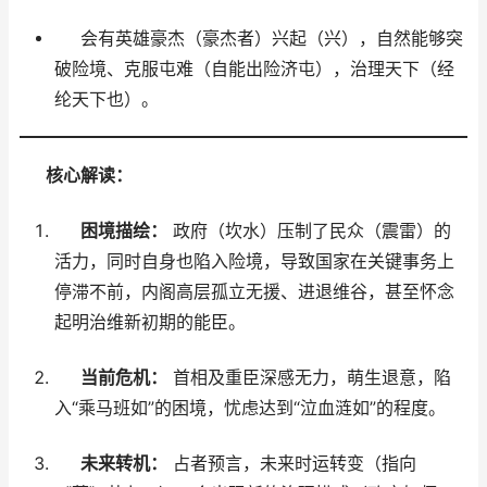
会有英雄豪杰（豪杰者）兴起（兴），自然能够突
破险境、克服屯难（自能出险济屯），治理天下（经
纶天下也）。
核心解读：
困境描绘：
政府（坎水）压制了民众（震雷）的
活力，同时自身也陷入险境，导致国家在关键事务上
停滞不前，内阁高层孤立无援、进退维谷，甚至怀念
起明治维新初期的能臣。
当前危机：
首相及重臣深感无力，萌生退意，陷
入“乘马班如”的困境，忧虑达到“泣血涟如”的程度。
未来转机：
占者预言，未来时运转变（指向