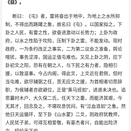
《益》。
断曰：《屯》者，雷将奋出于地中，为地上之水所抑
制，不得出而踌躇之象，故名曰《屯》。以国家拟之，下
卦之人民，有雷之性，欲奋进激动以长势力；上卦为政
府，以水之性陷于坎险，压制下卦之雷，不能发动。现时
政府，一为条约改正之事实，二为第二议会之准备，舆论
喧扰，事务涩滞，国运正值屯难也。又见上卦之阴，应下
卦初爻之阳，恐有在朝之人，与下民之有力者，隐相引
援，以致滋事。今占内阁，得此爻，上爻近在君侧，但时
当屯难，欲尽辅弼之任，苦无应爻之援，为首相者切思辞
职，为侯辅者亦欲避位，正是“乘马班如”，进退未决也。追
思曩时木户、大久保二氏，任天下之重，而能济其艰，今
无其才，回念及之，不堪叹息忧闷，有“泣血涟如”之象。然
他日天运循环，至下卦《山水蒙》二爻，则政府犹教师，
人民犹子弟，可得互相爱敬，有豪杰者兴，自能出险济
屯，经纶天下也。