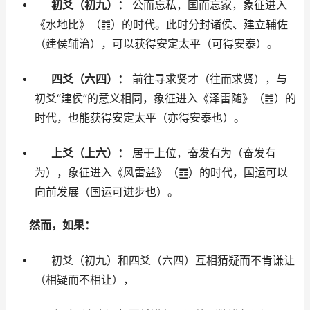
初爻（初九）：
公而忘私，国而忘家，象征进入
《水地比》（䷇）的时代。此时分封诸侯、建立辅佐
（建侯辅治），可以获得安定太平（可得安泰）。
四爻（六四）：
前往寻求贤才（往而求贤），与
初爻“建侯”的意义相同，象征进入《泽雷随》（䷐）的
时代，也能获得安定太平（亦得安泰也）。
上爻（上六）：
居于上位，奋发有为（奋发有
为），象征进入《风雷益》（䷩）的时代，国运可以
向前发展（国运可进步也）。
然而，如果：
初爻（初九）和四爻（六四）互相猜疑而不肯谦让
（相疑而不相让），