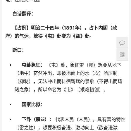
白话翻译：
【占例】明治二十四年（1891年），占卜内阁（政
府）的气运，筮得《屯》卦变为《益》卦。
断曰：
屯卦象征：
《屯》卦，象征雷（震）想要从地下
（地中）奋然冲出，却被地面上的水（坎）所压制
（抑制），无法冲出而徘徊踌躇的景象（不得出而踌
躇之象），所以命名为《屯》（艰难初创）。
国家比拟：
下卦（震☳）：
代表人民（人民），具有雷的特性
（雷之性），想要积极奋进、激动向上（欲奋进激