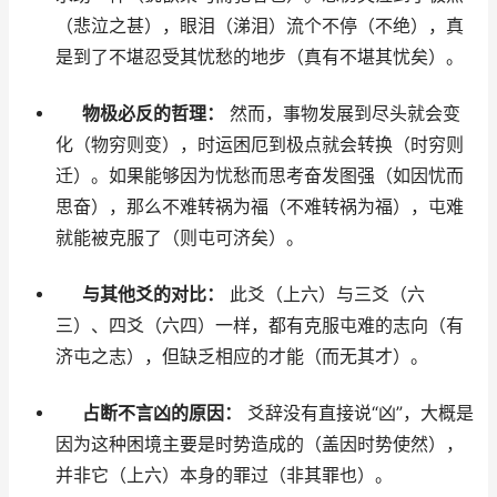
（悲泣之甚），眼泪（涕泪）流个不停（不绝），真
是到了不堪忍受其忧愁的地步（真有不堪其忧矣）。
物极必反的哲理：
然而，事物发展到尽头就会变
化（物穷则变），时运困厄到极点就会转换（时穷则
迁）。如果能够因为忧愁而思考奋发图强（如因忧而
思奋），那么不难转祸为福（不难转祸为福），屯难
就能被克服了（则屯可济矣）。
与其他爻的对比：
此爻（上六）与三爻（六
三）、四爻（六四）一样，都有克服屯难的志向（有
济屯之志），但缺乏相应的才能（而无其才）。
占断不言凶的原因：
爻辞没有直接说“凶”，大概是
因为这种困境主要是时势造成的（盖因时势使然），
并非它（上六）本身的罪过（非其罪也）。