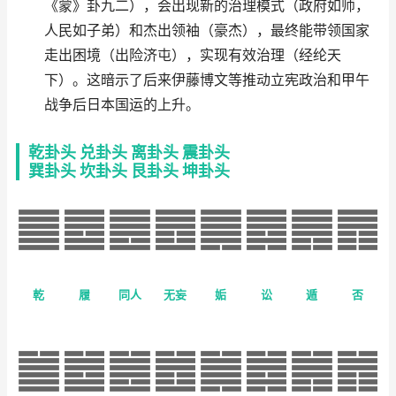
《蒙》卦九二），会出现新的治理模式（政府如师，
人民如子弟）和杰出领袖（豪杰），最终能带领国家
走出困境（出险济屯），实现有效治理（经纶天
下）。这暗示了后来伊藤博文等推动立宪政治和甲午
战争后日本国运的上升。
乾卦头
兑卦头
离卦头
震卦头
巽卦头
坎卦头
艮卦头
坤卦头
乾
履
同人
无妄
姤
讼
遁
否