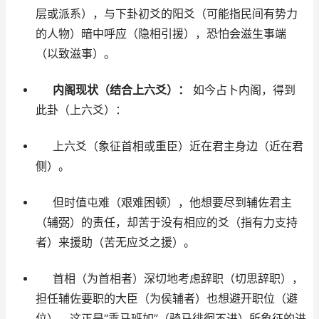
层或派系），与下卦初爻的阳爻（可能指民间有势力
的人物）暗中呼应（隐相引援），恐怕会滋生事端
（以致滋事）。
内阁现状（结合上六爻）：
如今占卜内阁，得到
此卦（上六爻）：
上六爻（象征首相或重臣）近在君主身边（近在君
侧）。
但时值屯难（艰难困顿），他想要尽到辅佐君主
（辅弼）的责任，却苦于没有相应的爻（指有力支持
者）来援助（苦无应爻之援）。
首相（为首相者）深切地考虑辞职（切思辞职），
担任辅佐要职的大臣（为侯辅者）也想避开职位（避
位），这正是“乘马班如”（骑马徘徊不进）所象征的进