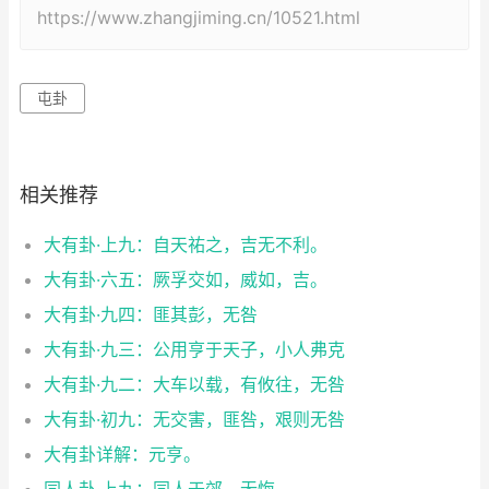
https://www.zhangjiming.cn/10521.html
屯卦
相关推荐
大有卦·上九：自天祐之，吉无不利。
大有卦·六五：厥孚交如，威如，吉。
大有卦·九四：匪其彭，无咎
大有卦·九三：公用亨于天子，小人弗克
大有卦·九二：大车以载，有攸往，无咎
大有卦·初九：无交害，匪咎，艰则无咎
大有卦详解：元亨。
同人卦·上九：同人于郊，无悔