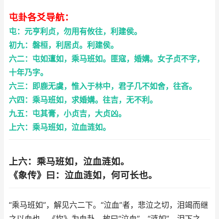
屯卦各爻导航：
屯：元亨利贞，勿用有攸往，利建侯。
初九：磐桓，利居贞。利建侯。
六二：屯如邅如，乘马班如。匪寇，婚媾。女子贞不字，
十年乃字。
六三：即鹿无虞，惟入于林中，君子几不如舍，往吝。
六四：乘马班如，求婚媾。往吉，无不利。
九五：屯其膏，小贞吉，大贞凶。
上六：乘马班如，泣血涟如。
上六：乘马班如，泣血涟如。
《象传》曰：泣血涟如，何可长也。
“乘马班如”，解见六二下。“泣血”者，悲泣之切，泪竭而继
之以血也。《坎》为血卦，故曰“泣血”。“涟如”，泪下之