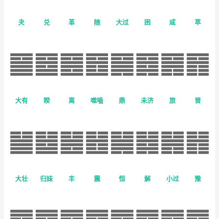
夬
兑
革
随
大过
困
咸
萃
大有
睽
离
噬嗑
鼎
未济
旅
晋
大壮
归妹
丰
震
恒
解
小过
豫