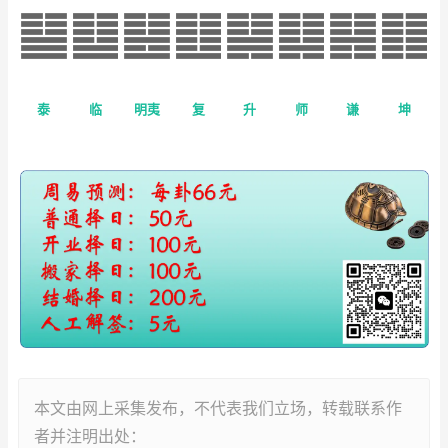
泰
临
明夷
复
升
师
谦
坤
本文由网上采集发布，不代表我们立场，转载联系作
者并注明出处：