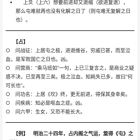
上爻（上六）想要前进却又退缩（欲进复退），
那么屯难就再也没有化解之日了（则屯难无复解之日
也）。
【占】
○ 问战征：上居屯之极，进退维谷，穷戚已甚，而至泣
血，是军败国亡之日也。凶。
○ 问营商：“乘马班如”一句，上已三复言之，是商业之疑
惑不决，已至再至三矣。极之泣血，知耗失已多，故曰“何
可长也”。
○ 问功名：上居《坎》终，更无前进，得保其身幸矣。
○ 问疾病：知必是呕血之症。凶。
○ 问六甲：生女，又恐不能长大。
【例】 明治二十四年，占内阁之气运，筮得《屯》之