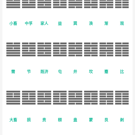
小畜
中孚
家人
益
巽
涣
渐
观
需
节
既济
屯
井
坎
蹇
比
大畜
损
贲
颐
蛊
蒙
艮
剥