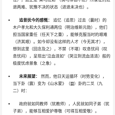
退两难、犹豫不决的状态（进退未决也）。
追昔抚今的感慨：
追忆（追思）过去（曩时）的
木户孝允和大久保利通两位（明治维新元勋），他们
担当国家重任（任天下之重），能够克服当时的艰难
（济其艰）。如今却没有这样的人才（今无其才），
想到这里（回念及之），不禁（不堪）叹息忧闷（叹
息忧闷），呈现出“泣血涟如”（哭泣到流血涟涟）般的
极度忧虑景象（之象）。
未来展望：
然而，他日天运循环（时势变化），
当下卦（震）变为《山水蒙》（䷃）卦的二爻（九
二）时：
政府就如同教师（犹教师），人民就如同子弟（犹
子弟），能够互相爱护尊敬（可得互相爱敬）。