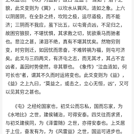
貌，此爻变则为《巽》，以坎水从巽风，涟如之象。上六
以阴居阴，在全卦之终，坎险之极，运尽道极，而不能
济；三阴而不我应，虽下比五，以屯膏贞凶，不足归之，
故困穷狼狈，不堪忧惧，其求救之切，犹欲乘马而驰者
也。悲泣之甚，涕泪不绝，真有不堪其忧矣。然物穷则
变，时穷则迁，如因忧而思奋，不难转祸为福，则屯可济
矣。此爻与三四两爻，有济屯之志，而无其才，其占不言
凶者，盖因时势使然，非其罪也。《象传》“泣血涟如，何
可长也”者，谓其不久而时运将变也。此爻变则为《益》，
《益》之上九曰，“莫益之，或击之，立心无恒，凶”，又可
以见其穷之甚也。
《屯》之经纶国家也，初爻公而忘私，国而忘家，为
《水地比》之世，建侯辅治，可得安泰。四爻往而求贤，
与初爻建侯同，为《泽雷随》之世，亦得安泰也。上爻居
于上位，奋发有为，为《风雷益》之世，国运可进步也。