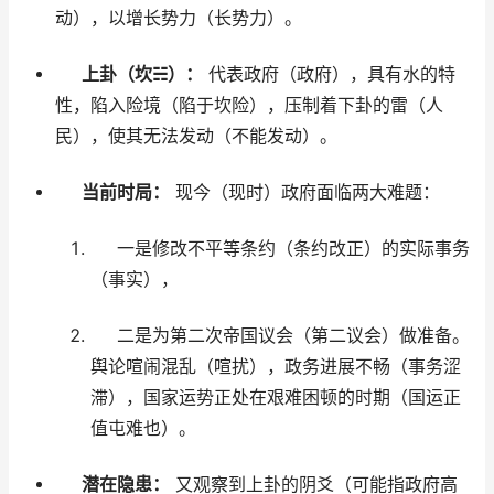
动），以增长势力（长势力）。
上卦（坎☵）：
代表政府（政府），具有水的特
性，陷入险境（陷于坎险），压制着下卦的雷（人
民），使其无法发动（不能发动）。
当前时局：
现今（现时）政府面临两大难题：
一是修改不平等条约（条约改正）的实际事务
（事实），
二是为第二次帝国议会（第二议会）做准备。
舆论喧闹混乱（喧扰），政务进展不畅（事务涩
滞），国家运势正处在艰难困顿的时期（国运正
值屯难也）。
潜在隐患：
又观察到上卦的阴爻（可能指政府高