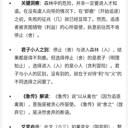
关键洞察
：森林中的危险，并非一定要进入才知
道。在没有虞人向导的情况下，在“即鹿”（开始追逐）
之初，失败的征兆（几）就已经显现了。然而，追逐
者被贪图猎物（利益）的心所驱使，执意前往而不肯
停止（舍）。
君子小人之别
：停止（舍）与进入森林（入），结
果都是得不到鹿。但选择停止（舍）的是君子（明理
知止），选择进入（入）的是小人（贪利冒险）。君
子与小人的区别，没有别的，就在于对待“利”与“义”的
不同选择之间罢了。
《象传》解读
：《象传》说“以从禽也”（因为追逐
禽兽），意指是被贪心所驱使。《象传》说“舍之”（放
弃它），是决然舍弃的断语。
爻变启示
：此爻（六三）如果变化（阴变阳），整