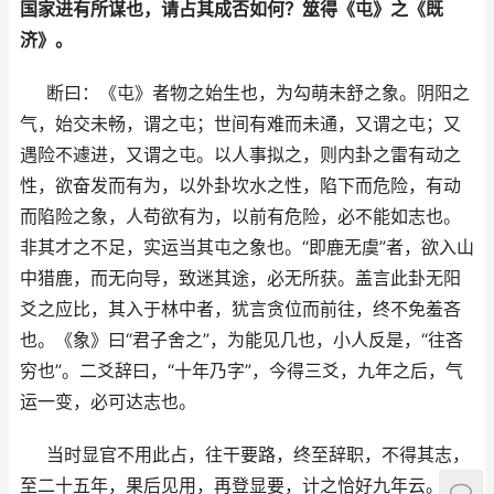
国家进有所谋也，请占其成否如何？筮得《屯》之《既
济》。
断曰：《屯》者物之始生也，为勾萌未舒之象。阴阳之
气，始交未畅，谓之屯；世间有难而未通，又谓之屯；又
遇险不遽进，又谓之屯。以人事拟之，则内卦之雷有动之
性，欲奋发而有为，以外卦坎水之性，陷下而危险，有动
而陷险之象，人苟欲有为，以前有危险，必不能如志也。
非其才之不足，实运当其屯之象也。“即鹿无虞”者，欲入山
中猎鹿，而无向导，致迷其途，必无所获。盖言此卦无阳
爻之应比，其入于林中者，犹言贪位而前往，终不免羞吝
也。《象》曰“君子舍之”，为能见几也，小人反是，“往吝
穷也”。二爻辞曰，“十年乃字”，今得三爻，九年之后，气
运一变，必可达志也。
当时显官不用此占，往干要路，终至辞职，不得其志，
至二十五年，果后见用，再登显要，计之恰好九年云。