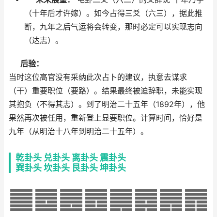
（十年后才许嫁）。如今占得三爻（六三），据此推
断，九年之后气运将会转变，那时必定可以实现志向
（达志）。
后验：
当时这位高官没有采纳此次占卜的建议，执意去谋求
（干）重要职位（要路）。结果最终被迫辞职，未能实现
其抱负（不得其志）。到了明治二十五年（1892年），他
果然再次被任用，重新登上显要职位。计算时间，恰好是
九年（从明治十八年到明治二十五年）。
乾卦头
兑卦头
离卦头
震卦头
巽卦头
坎卦头
艮卦头
坤卦头