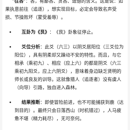
“往吝”
：吝，有鄙吝、贪吝、遗憾的含义。这是说：如
果执意前往（追逐），想实现目标，必定会导致名声受
损、节操败坏（蒙受羞辱）。
互卦为《艮》
：《艮》卦象征停止。
爻位分析
：此爻（六三）以阴爻居阳位（三爻位为
阳位），具有阴柔却又躁动不安的特性。而且，与它
相承（乘初九）、相应（应上六）的都是阴爻（六三
乘初九阳爻，应上六阴爻），意味着身边缺乏贤明的
师长或良友的训导。这就像猎人（追逐者）没有虞人
（向导）引路，独自进入森林。
结果推断
：即使冒险前进，也不可能捕获到鹿（达
到目的）。最终只会日落西山（时机错过），人马疲
惫不堪（精力耗尽），无可奈何。