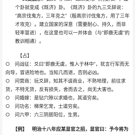
个卦就变成《既济》卦。《既济》卦的九三爻辞说：
“高宗伐鬼方，三年克之”（殷高宗讨伐鬼方，用了三年
才攻克）。建立国家的深意（需要耐心、持久，而非
轻率冒进），在这里也可以一并体会（与“即鹿无虞”的
教训相通）。
【占】
○ 问战征：爻曰“即鹿无虞，惟入于林中”，犹言行军而无
向导，冒进险地也。当知几而退，否则必凶。
○ 问营商：玩爻辞，知其不谙商业，不熟地理，前往求
货，不特无货，反有损失，舍而去之，尚无大害也。
○ 问婚嫁：是钻穴隙以求婚也，其道穷矣。
○ 问功名：梯荣乞宠，士道穷矣。
○ 问六甲：六三阴居阳位，生男。
【例】 明治十八年应某显官之招，显官曰：予今将为