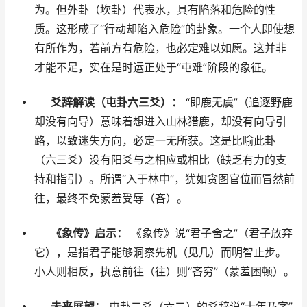
为。但外卦（坎卦）代表水，具有陷落和危险的性
质。这形成了“行动却陷入危险”的卦象。一个人即使想
有所作为，若前方有危险，也必定难以如愿。这并非
才能不足，实在是时运正处于“屯难”阶段的象征。
爻辞解读（屯卦六三爻）：
“即鹿无虞”（追逐野鹿
却没有向导）意味着想进入山林猎鹿，却没有向导引
路，以致迷失方向，必定一无所获。这是比喻此卦
（六三爻）没有阳爻与之相应或相比（缺乏有力的支
持和指引）。所谓“入于林中”，犹如贪图官位而冒然前
往，最终不免蒙羞受辱（吝）。
《象传》启示：
《象传》说“君子舍之”（君子放弃
它），是指君子能够洞察先机（见几）而明智止步。
小人则相反，执意前往（往）则“吝穷”（蒙羞困顿）。
未来展望：
屯卦二爻（六二）的爻辞说“十年乃字”