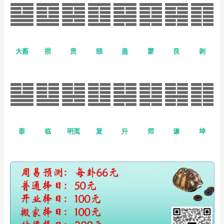
大畜
损
贲
颐
蛊
蒙
艮
剥
泰
临
明夷
复
升
师
谦
坤