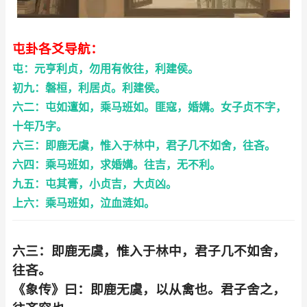
屯卦各爻导航：
屯：元亨利贞，勿用有攸往，利建侯。
初九：磐桓，利居贞。利建侯。
六二：屯如邅如，乘马班如。匪寇，婚媾。女子贞不字，
十年乃字。
六三：即鹿无虞，惟入于林中，君子几不如舍，往吝。
六四：乘马班如，求婚媾。往吉，无不利。
九五：屯其膏，小贞吉，大贞凶。
上六：乘马班如，泣血涟如。
六三：即鹿无虞，惟入于林中，君子几不如舍，
往吝。
《象传》曰：即鹿无虞，以从禽也。君子舍之，