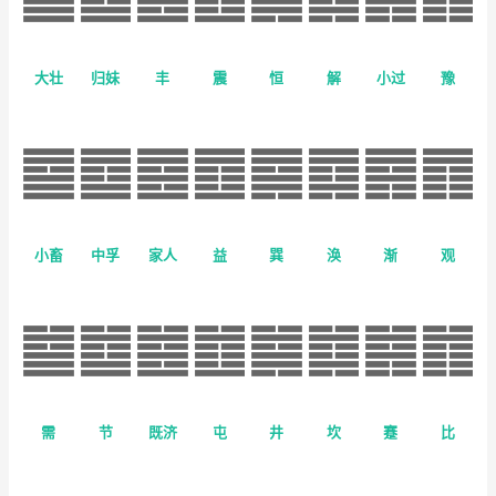
大壮
归妹
丰
震
恒
解
小过
豫
小畜
中孚
家人
益
巽
涣
渐
观
需
节
既济
屯
井
坎
蹇
比