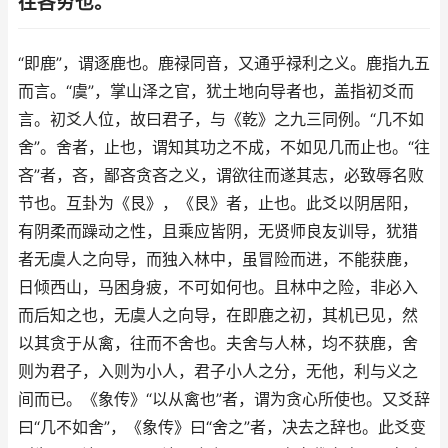
往吝穷也。
“即鹿”，谓逐鹿也。鹿禄同音，又通乎禄利之义。鹿指九五
而言。“虞”，掌山泽之官，犹土地向导者也，盖指初爻而
言。初爻人位，故曰君子，与《乾》之九三同例。“几不如
舍”。舍者，止也，谓知其功之不成，不如见几而止也。“往
吝”者，吝，鄙吝贪吝之义，谓欲往而遂其志，必致辱名败
节也。互卦为《艮》，《艮》者，止也。此爻以阴居阳，
有阴柔而躁动之性，且乘应皆阴，无贤师良友训导，犹猎
者无虞人之向导，而独入林中，虽冒险而进，不能获鹿，
日倾西山，马困身疲，不可如何也。且林中之险，非必入
而后知之也，无虞人之向导，在即鹿之初，其机已见，然
以其贪于从禽，往而不舍也。夫舍与人林，均不获鹿，舍
则为君子，入则为小人，君子小人之分，无他，利与义之
间而已。《象传》“以从禽也”者，谓为贪心所使也。又爻辞
曰“几不如舍”，《象传》曰“舍之”者，决去之辞也。此爻变