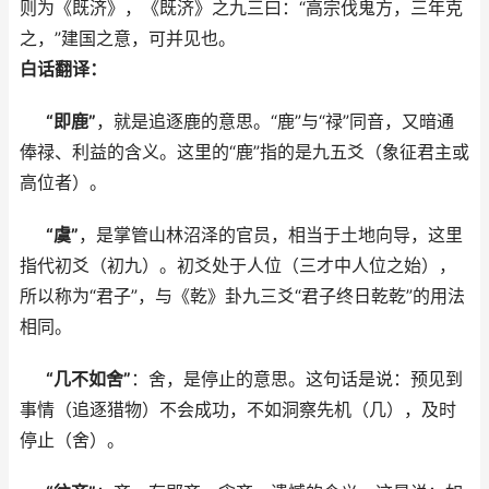
则为《既济》，《既济》之九三曰：“高宗伐鬼方，三年克
之，”建国之意，可并见也。
白话翻译：
“即鹿”
，就是追逐鹿的意思。“鹿”与“禄”同音，又暗通
俸禄、利益的含义。这里的“鹿”指的是九五爻（象征君主或
高位者）。
“虞”
，是掌管山林沼泽的官员，相当于土地向导，这里
指代初爻（初九）。初爻处于人位（三才中人位之始），
所以称为“君子”，与《乾》卦九三爻“君子终日乾乾”的用法
相同。
“几不如舍”
：舍，是停止的意思。这句话是说：预见到
事情（追逐猎物）不会成功，不如洞察先机（几），及时
停止（舍）。