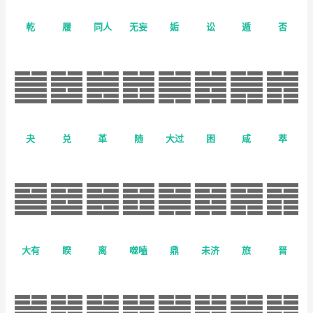
乾
履
同人
无妄
姤
讼
遁
否
夬
兑
革
随
大过
困
咸
萃
大有
睽
离
噬嗑
鼎
未济
旅
晋