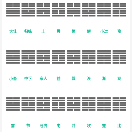
大壮
归妹
丰
震
恒
解
小过
豫
小畜
中孚
家人
益
巽
涣
渐
观
需
节
既济
屯
井
坎
蹇
比