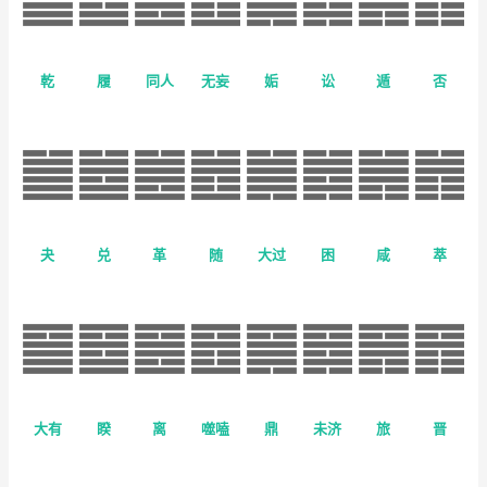
乾
履
同人
无妄
姤
讼
遁
否
夬
兑
革
随
大过
困
咸
萃
大有
睽
离
噬嗑
鼎
未济
旅
晋