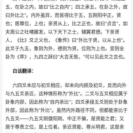
五，在卦之内，故曰“比之自内”；四之承五，在卦之外，故
曰外比之”。内外虽异，而皆得比于五，五刚阳中正，贤
也；居尊位，上也；亲贤从上，比之正也，故曰“贞吉”，如
夫周公之吐哺握发，以下天下之士，辅翼君德。下亲贤
人，《比》爻之义也，《象传》曰“外比于贤，以从上也”。
此爻于九五，象则为外，德则为贤，位则为上也。变则全
卦为《萃》，九四之辞曰“大吉无咎，”可以见此爻之吉也。
白话翻译：
六四爻本应与初爻相应，却未向内顾及初爻，反而向外
与九五爻亲近，这种情形称为“外比”。二爻与五爻相应属于
卦象内部，因此称为“自内亲比”；四爻承接五爻则处于卦象
外部，因此称为“外比”。虽然内外路径不同，但都能亲比于
九五爻——九五爻刚健阳刚、中正不偏，是贤能之君；又
居于尊贵之位，是上位者。亲近贤能、尊从明君，这是亲