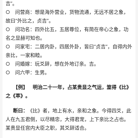
吉”。
○ 问营商：想是海外营业，货物流通，无远不居之象，
故曰“外比之，贞吉”。
○ 问功名：四外比五，五居尊位，有简在帝心之象，功
名之显赫可知也。
○ 问家宅：二居内卦，四居外卦，皆曰“贞吉”，自得内外
亲比，一家和睦。
○ 问婚嫁：玩爻辞，想在外地订亲。吉。
○ 问六甲：生男。
【例】 明治二十一年，占某贵显之气运，筮得《比》
之《萃》。
断曰：
《比》者，地上有水，亲和之象。今得四爻，此
人在九五君侧，以尽精忠，大得君宠，上下亲比之占也。
某贵显任宫内大臣之职，其爻辞适合。