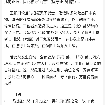
比的正道，因此称为“贞吉”（坚守正道则吉）。
正如周公旦为招揽天下贤士，吃饭时多次吐出口中食
物、洗头时多次握起头发以接待来访者，以此辅佐君王、
培育德行。下位者亲近贤能之人，这正是《比》卦爻辞的
深意所在。《象传》也说“向外亲比贤人，是为了顺从上位
者”。此爻（六四）对于九五爻而言，在卦象上是向外亲
比，在德行上是亲贤，在位阶上是顺从上级。
若此爻发生变动，全卦变为《萃》卦，《萃》卦九四爻
辞说“大吉无咎”（大吉大利，没有灾祸），由此可证此爻的
吉祥征兆。这一爻象通过内外之别、德位之辨，深刻阐释
了亲比之道的核心——择贤而从、守正而行，方能得吉而
无咎。
【占】
○ 问战征：爻曰“外比之”，得外夷归服之象，故曰“贞