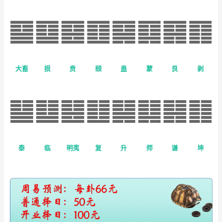
大畜
损
贲
颐
蛊
蒙
艮
剥
泰
临
明夷
复
升
师
谦
坤