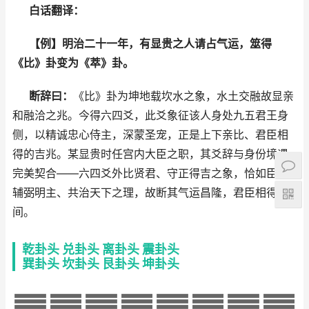
白话翻译：
【例】明治二十一年，有显贵之人请占气运，筮得
《比》卦变为《萃》卦。
断辞曰：
《比》卦为坤地载坎水之象，水土交融故显亲
和融洽之兆。今得六四爻，此爻象征该人身处九五君王身
侧，以精诚忠心侍主，深蒙圣宠，正是上下亲比、君臣相
得的吉兆。某显贵时任宫内大臣之职，其爻辞与身份境遇
完美契合——六四爻外比贤君、守正得吉之象，恰如臣子
辅弼明主、共治天下之理，故断其气运昌隆，君臣相得无
间。
乾卦头
兑卦头
离卦头
震卦头
巽卦头
坎卦头
艮卦头
坤卦头