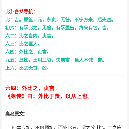
比卦各爻导航：
比：吉。原筮，元，永贞，无咎。不宁方来，后夫凶。
初六：有孚比之，无咎。有孚盈缶，终来有它，吉。
六二：比之自内，贞吉。
六三：比之匪人。
六四：外比之，贞吉。
九五：显比，王用三驱，失前禽，邑人不诫，吉。
上六：比之无首，凶。
六四：外比之，贞吉。
《象传》曰：外比于贤，以从上也。
高岛原文：
四本应初，不内顾初，而外比五，谓之“外比”。二之应